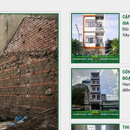
CẬP
GIA
Đội
Xây
CÔN
ĐOẠ
Hạn
điể
THI