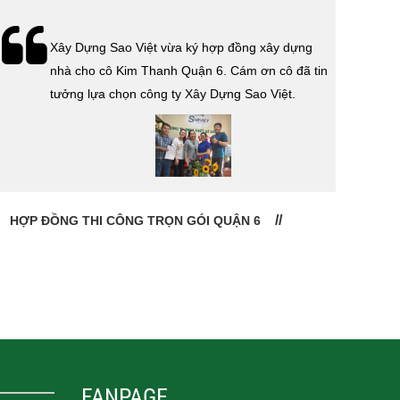
Lễ bàn giao nhà cho gia đình anh Tính quận 3.
Cám ơn anh Tính đã tin tưởng, lựa chọn công ty
Xây Dựng Sao Việt.
CHỦ ĐẦU TƯ: ANH TÍNH QUẬN 3
CHỦ
FANPAGE