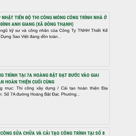
 NHẬT TIẾN ĐỘ THI CÔNG MÓNG CÔNG TRÌNH NHÀ Ở
 ĐÌNH ANH GIANG (XÃ ĐÔNG THẠNH)
 ngũ kỹ sư và công nhân của Công Ty TNHH Thiết Kế
 Dựng Sao Việt đang dồn toàn...
G TRÌNH TẠI 7A HOÀNG BẬT ĐẠT BƯỚC VÀO GIAI
N HOÀN THIỆN CUỐI CÙNG
g mục: Thi công xây dựng / Cải tạo hoàn thiện Địa
m: Số 7A đường Hoàng Bật Đạt, Phường...
 CÔNG SỬA CHỮA VÀ CẢI TẠO CÔNG TRÌNH TẠI SỐ 8