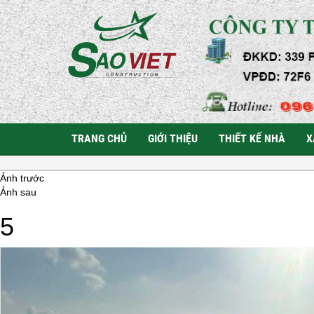
TRANG CHỦ
GIỚI THIỆU
THIẾT KẾ NHÀ
X
Ảnh trước
Ảnh sau
5