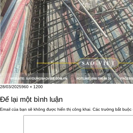
Đăng
Kích
28/03/2025
960 × 1200
vào
cỡ
Để lại một bình luận
ngày
đầy
đủ
Email của bạn sẽ không được hiển thị công khai.
Các trường bắt buộc