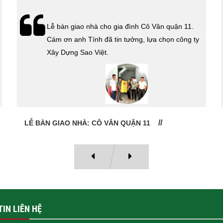
Xây Dựng Sao Việt vừa ký hợp đồng xây dựng
nhà cho cô Kim Thanh Quận 6. Cám ơn cô đã tin
tưởng lựa chọn công ty Xây Dựng Sao Việt.
HỢP ĐỒNG THI CÔNG TRỌN GÓI QUẬN 6
IN LIÊN HỆ