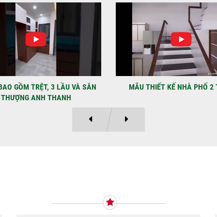
NHẬ
LẠ
Địa
Kỳ 
THIẾT KẾ NHÀ PHỐ 2 TẦNG
MẪU NHÀ PHỐ 4×12 1 TRỆT
Ý KIẾN KHÁCH HÀNG