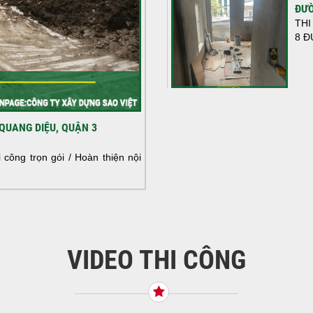
ĐƯỜ
THI
8 Đ
HOÀ
QUANG DIỆU, QUẬN 3
NHÀ
HOÀ
công trọn gói / Hoàn thiện nội
NHÀ
VIDEO THI CÔNG
KHỞ
BÌN
Tiế
TNH