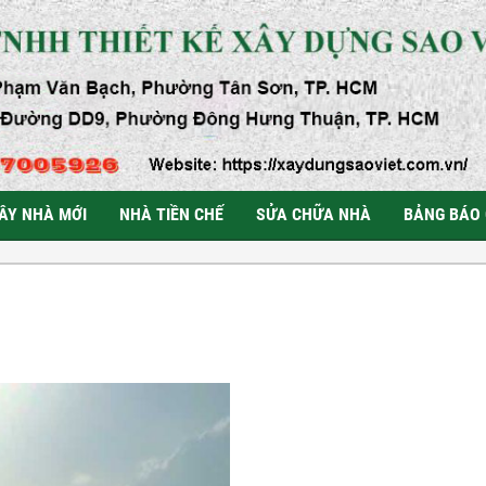
ÂY NHÀ MỚI
NHÀ TIỀN CHẾ
SỬA CHỮA NHÀ
BẢNG BÁO 