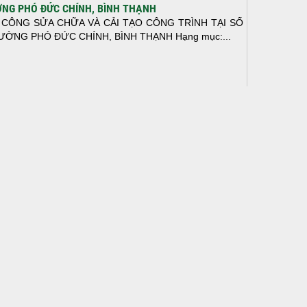
NG PHÓ ĐỨC CHÍNH, BÌNH THẠNH
 CÔNG SỬA CHỮA VÀ CẢI TẠO CÔNG TRÌNH TẠI SỐ
ƯỜNG PHÓ ĐỨC CHÍNH, BÌNH THẠNH Hạng mục:...
N THÀNH ĐỔ BÊ TÔNG SÀN TẦNG 2 – CÔNG TRÌNH
 Ở ANH TÀI (P. LONG BÌNH)
N THÀNH ĐỔ BÊ TÔNG SÀN TẦNG 2 – CÔNG TRÌNH
 Ở ANH TÀI (P. LONG BÌNH) Hạng mục:...
I CÔNG THI CÔNG TRỌN GÓI NHÀ PHỐ TẠI QUẬN
H TÂN, TP.HCM
p nối sự tin tưởng từ quý khách hàng, vừa qua Công Ty
H Thiết Kế Xây Dựng Sao Việt...