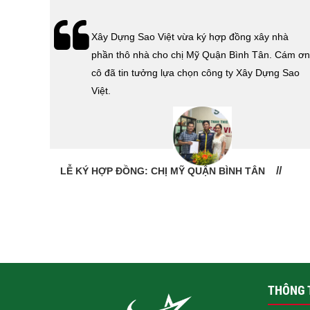
hà
Lễ bàn giao nhà cho gia đình Cô Vân quận 11.
Cám ơn
Cám ơn anh Tính đã tin tưởng, lựa chọn công ty
 Sao
Xây Dựng Sao Việt.
LỄ BÀN GIAO NHÀ: CÔ VÂN QUẬN 11
THÔNG T