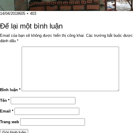
Đăng
Kích
14/04/2018
605 × 403
vào
cỡ
ngày
đầy
Để lại một bình luận
đủ
Email của bạn sẽ không được hiển thị công khai.
Các trường bắt buộc được
đánh dấu
*
Bình luận
*
Tên
*
Email
*
Trang web