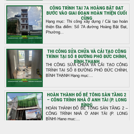
CÔNG TRÌNH TẠI 7A HOÀNG BẬT ĐẠT
BƯỚC VÀO GIAI ĐOẠN HOÀN THIỆN CUỐI
CÙNG
Hạng mục: Thi công xây dựng / Cải tạo hoàn
thiện Địa điểm: Số 7A đường Hoàng Bật Đạt,
Phường...
THI CÔNG SỬA CHỮA VÀ CẢI TẠO CÔNG
TRÌNH TẠI SỐ 8 ĐƯỜNG PHÓ ĐỨC CHÍNH,
BÌNH THẠNH
THI CÔNG SỬA CHỮA VÀ CẢI TẠO CÔNG
TRÌNH TẠI SỐ 8 ĐƯỜNG PHÓ ĐỨC CHÍNH,
BÌNH THẠNH Hạng mục:...
HOÀN THÀNH ĐỔ BÊ TÔNG SÀN TẦNG 2
– CÔNG TRÌNH NHÀ Ở ANH TÀI (P. LONG
BÌNH)
HOÀN THÀNH ĐỔ BÊ TÔNG SÀN TẦNG 2 –
CÔNG TRÌNH NHÀ Ở ANH TÀI (P. LONG
BÌNH) Hạng mục:...