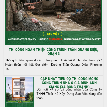
THI CÔNG HOÀN THIỆN CÔNG TRÌNH TRẦN QUANG DIỆU,
QUẬN 3
Thông tin tổng quan dự án: Hạng mục: Thiết kế & Thi công trọn gói /
Hoàn thiện nội thất Địa điểm: Đường Trần Quang Diệu, Phường
14,...
CẬP NHẬT TIẾN ĐỘ THI CÔNG MÓNG
CÔNG TRÌNH NHÀ Ở GIA ĐÌNH ANH
GIANG (XÃ ĐÔNG THẠNH)
Đội ngũ kỹ sư và công nhân của Công Ty
TNHH Thiết Kế Xây Dựng Sao Việt đang dồn
toàn...