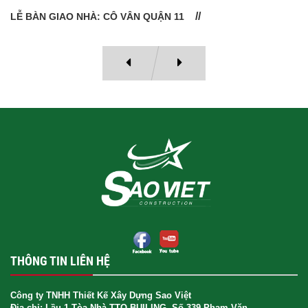
LỄ BÀN GIAO NHÀ: CÔ VÂN QUẬN 11
THÔNG TIN LIÊN HỆ
Công ty TNHH Thiết Kế Xây Dựng Sao Việt
Địa chỉ: Lầu 1 Tòa Nhà TTO BUILING, Số 339 Phạm Văn