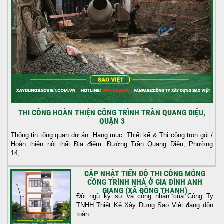
THI CÔNG HOÀN THIỆN CÔNG TRÌNH TRẦN QUANG DIỆU,
QUẬN 3
Thông tin tổng quan dự án: Hạng mục: Thiết kế & Thi công trọn gói /
Hoàn thiện nội thất Địa điểm: Đường Trần Quang Diệu, Phường
14,...
CẬP NHẬT TIẾN ĐỘ THI CÔNG MÓNG
CÔNG TRÌNH NHÀ Ở GIA ĐÌNH ANH
GIANG (XÃ ĐÔNG THẠNH)
Đội ngũ kỹ sư và công nhân của Công Ty
TNHH Thiết Kế Xây Dựng Sao Việt đang dồn
toàn...