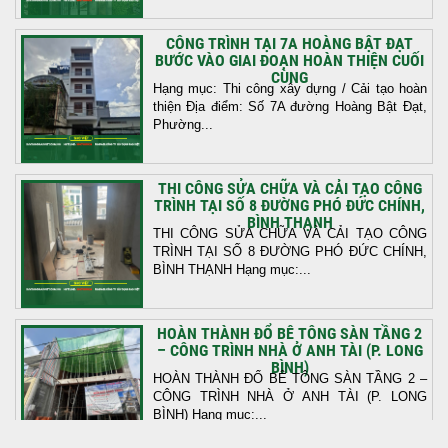
CÔNG TRÌNH TẠI 7A HOÀNG BẬT ĐẠT
BƯỚC VÀO GIAI ĐOẠN HOÀN THIỆN CUỐI
CÙNG
Hạng mục: Thi công xây dựng / Cải tạo hoàn
thiện Địa điểm: Số 7A đường Hoàng Bật Đạt,
Phường...
THI CÔNG SỬA CHỮA VÀ CẢI TẠO CÔNG
TRÌNH TẠI SỐ 8 ĐƯỜNG PHÓ ĐỨC CHÍNH,
BÌNH THẠNH
THI CÔNG SỬA CHỮA VÀ CẢI TẠO CÔNG
TRÌNH TẠI SỐ 8 ĐƯỜNG PHÓ ĐỨC CHÍNH,
BÌNH THẠNH Hạng mục:...
HOÀN THÀNH ĐỔ BÊ TÔNG SÀN TẦNG 2
– CÔNG TRÌNH NHÀ Ở ANH TÀI (P. LONG
BÌNH)
HOÀN THÀNH ĐỔ BÊ TÔNG SÀN TẦNG 2 –
CÔNG TRÌNH NHÀ Ở ANH TÀI (P. LONG
BÌNH) Hạng mục:...