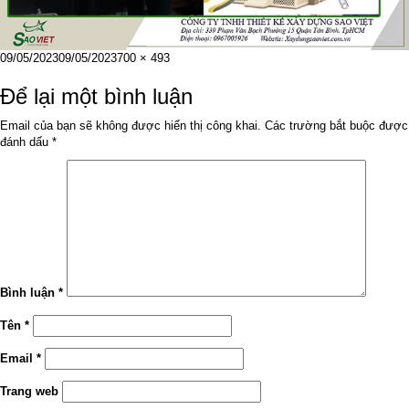
Đăng
Kích
09/05/2023
09/05/2023
700 × 493
vào
cỡ
ngày
đầy
Để lại một bình luận
đủ
Email của bạn sẽ không được hiển thị công khai.
Các trường bắt buộc được
đánh dấu
*
Bình luận
*
Tên
*
Email
*
Trang web