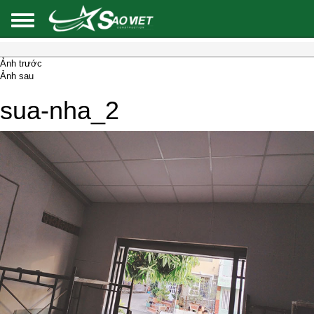
Ảnh trước
Ảnh sau
sua-nha_2