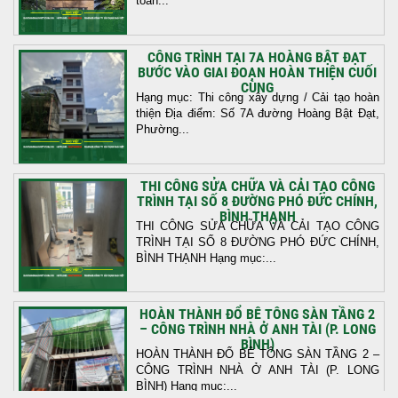
toàn...
CÔNG TRÌNH TẠI 7A HOÀNG BẬT ĐẠT
BƯỚC VÀO GIAI ĐOẠN HOÀN THIỆN CUỐI
CÙNG
Hạng mục: Thi công xây dựng / Cải tạo hoàn
thiện Địa điểm: Số 7A đường Hoàng Bật Đạt,
Phường...
THI CÔNG SỬA CHỮA VÀ CẢI TẠO CÔNG
TRÌNH TẠI SỐ 8 ĐƯỜNG PHÓ ĐỨC CHÍNH,
BÌNH THẠNH
THI CÔNG SỬA CHỮA VÀ CẢI TẠO CÔNG
TRÌNH TẠI SỐ 8 ĐƯỜNG PHÓ ĐỨC CHÍNH,
BÌNH THẠNH Hạng mục:...
HOÀN THÀNH ĐỔ BÊ TÔNG SÀN TẦNG 2
– CÔNG TRÌNH NHÀ Ở ANH TÀI (P. LONG
BÌNH)
HOÀN THÀNH ĐỔ BÊ TÔNG SÀN TẦNG 2 –
CÔNG TRÌNH NHÀ Ở ANH TÀI (P. LONG
BÌNH) Hạng mục:...