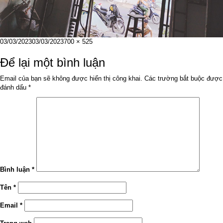
Đăng
Kích
03/03/2023
03/03/2023
700 × 525
vào
cỡ
ngày
đầy
Để lại một bình luận
đủ
Email của bạn sẽ không được hiển thị công khai.
Các trường bắt buộc được
đánh dấu
*
Bình luận
*
Tên
*
Email
*