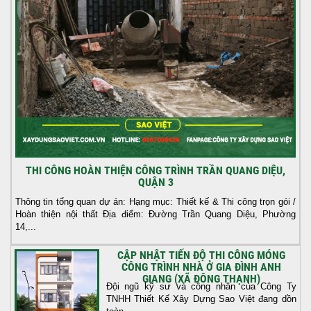
THI CÔNG HOÀN THIỆN CÔNG TRÌNH TRẦN QUANG DIỆU,
QUẬN 3
Thông tin tổng quan dự án: Hạng mục: Thiết kế & Thi công trọn gói /
Hoàn thiện nội thất Địa điểm: Đường Trần Quang Diệu, Phường
14,...
CẬP NHẬT TIẾN ĐỘ THI CÔNG MÓNG
CÔNG TRÌNH NHÀ Ở GIA ĐÌNH ANH
GIANG (XÃ ĐÔNG THẠNH)
Đội ngũ kỹ sư và công nhân của Công Ty
TNHH Thiết Kế Xây Dựng Sao Việt đang dồn