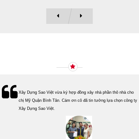
Ý KIẾN KHÁCH HÀNG
Lễ bàn giao nhà cho gia đình Cô Vân quận 11. Cám ơn anh Tính
đã tin tưởng, lựa chọn công ty Xây Dựng Sao Việt.