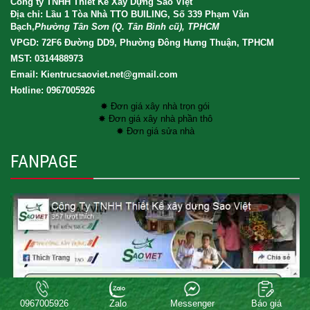
Công ty TNHH Thiết Kế Xây Dựng Sao Việt
Địa chỉ: Lầu 1 Tòa Nhà TTO BUILING, Số 339 Phạm Văn
Bạch,
Phường Tân Sơn (Q. Tân Bình cũ), TPHCM
VPGD: 72F6 Đường DD9, Phường Đông Hưng Thuận, TPHCM
MST: 0314488973
Email: Kientrucsaoviet.net@gmail.com
Hotline: 0967005926
✸ Đơn giá xây nhà trọn gói
✸ Đơn giá xây nhà phần thô
✸ Đơn giá sửa nhà
FANPAGE
Copyright® 2017 XAY DUNG SAO VIET CO.LTD . All rights reserved.
0967005926
Zalo
Messenger
Báo giá