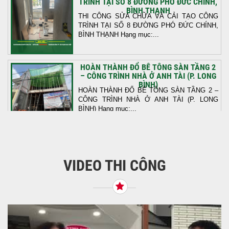
TRÌNH TẠI SỐ 8 ĐƯỜNG PHÓ ĐỨC CHÍNH,
BÌNH THẠNH
THI CÔNG SỬA CHỮA VÀ CẢI TẠO CÔNG
TRÌNH TẠI SỐ 8 ĐƯỜNG PHÓ ĐỨC CHÍNH,
BÌNH THẠNH Hạng mục:...
HOÀN THÀNH ĐỔ BÊ TÔNG SÀN TẦNG 2
– CÔNG TRÌNH NHÀ Ở ANH TÀI (P. LONG
BÌNH)
HOÀN THÀNH ĐỔ BÊ TÔNG SÀN TẦNG 2 –
CÔNG TRÌNH NHÀ Ở ANH TÀI (P. LONG
BÌNH) Hạng mục:...
KHỞI CÔNG THI CÔNG TRỌN GÓI NHÀ
PHỐ TẠI QUẬN BÌNH TÂN, TP.HCM
VIDEO THI CÔNG
Tiếp nối sự tin tưởng từ quý khách hàng, vừa
qua Công Ty TNHH Thiết Kế Xây Dựng Sao
Việt...
NHẬN CHÌA KHÓA – TRAO TỔ ẤM MỚI
TẠI PHƯỜNG AN LẠC