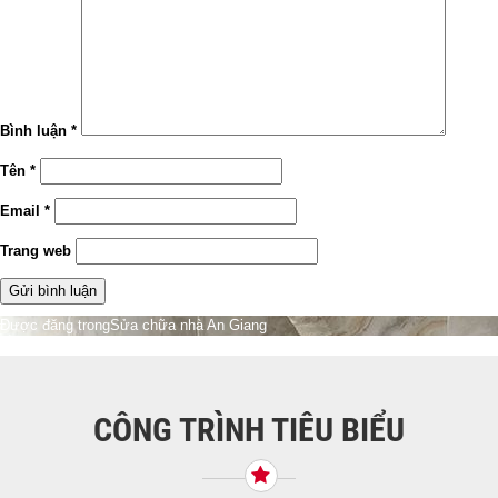
Bình luận
*
Tên
*
Email
*
Trang web
Điều
Được đăng trong
Sửa chữa nhà An Giang
hướng
bài
viết
CÔNG TRÌNH TIÊU BIỂU