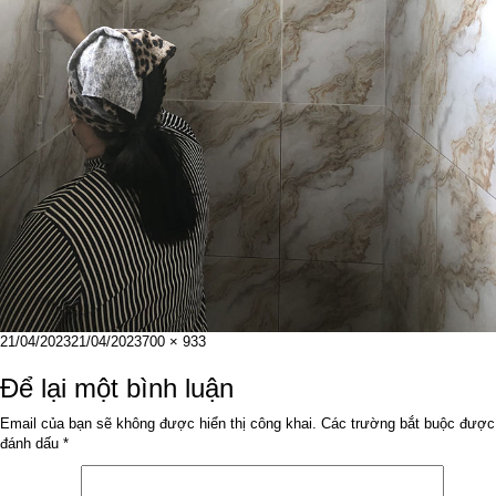
Đăng
Kích
21/04/2023
21/04/2023
700 × 933
vào
cỡ
ngày
đầy
Để lại một bình luận
đủ
Email của bạn sẽ không được hiển thị công khai.
Các trường bắt buộc được
đánh dấu
*