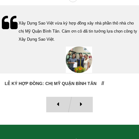
Lễ bàn giao nhà cho gia đình Cô Vân quận 11. Cám ơn anh Tính
đã tin tưởng, lựa chọn công ty Xây Dựng Sao Việt.
LỄ BÀN GIAO NHÀ: CÔ VÂN QUẬN 11