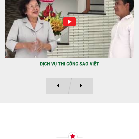
Địa điểm: Đường Lâm Hoành, phường An
LạcGia chủ: Anh Kỳ Xây Dựng Sao Việt chính
thức hoàn tất và...
DỰ ÁN BAO GỒM TRỆT, 3 LẦU VÀ SÂN THƯỢNG ANH THANH
Ý KIẾN KHÁCH HÀNG