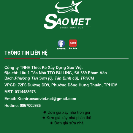
THÔNG TIN LIÊN HỆ
Công ty TNHH Thiết Kế Xây Dựng Sao Việt
Địa chỉ: Lầu 1 Tòa Nhà TTO BUILING, Số 339 Phạm Văn
Bạch,
Phường Tân Sơn (Q. Tân Bình cũ), TPHCM
VPGD: 72F6 Đường DD9, Phường Đông Hưng Thuận, TPHCM
MST: 0314488973
Email: Kientrucsaoviet.net@gmail.com
Hotline: 0967005926
✸ Đơn giá xây nhà trọn gói
✸ Đơn giá xây nhà phần thô
✸ Đơn giá sửa nhà