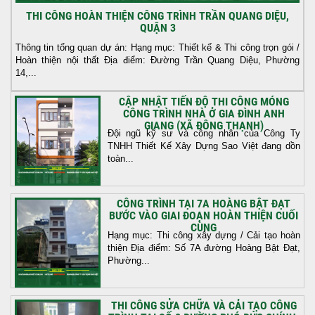
THI CÔNG HOÀN THIỆN CÔNG TRÌNH TRẦN QUANG DIỆU,
QUẬN 3
Thông tin tổng quan dự án: Hạng mục: Thiết kế & Thi công trọn gói /
Hoàn thiện nội thất Địa điểm: Đường Trần Quang Diệu, Phường
14,...
CẬP NHẬT TIẾN ĐỘ THI CÔNG MÓNG
CÔNG TRÌNH NHÀ Ở GIA ĐÌNH ANH
GIANG (XÃ ĐÔNG THẠNH)
Đội ngũ kỹ sư và công nhân của Công Ty
TNHH Thiết Kế Xây Dựng Sao Việt đang dồn
toàn...
CÔNG TRÌNH TẠI 7A HOÀNG BẬT ĐẠT
BƯỚC VÀO GIAI ĐOẠN HOÀN THIỆN CUỐI
CÙNG
Hạng mục: Thi công xây dựng / Cải tạo hoàn
thiện Địa điểm: Số 7A đường Hoàng Bật Đạt,
Phường...
THI CÔNG SỬA CHỮA VÀ CẢI TẠO CÔNG