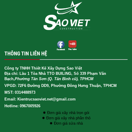
THÔNG TIN LIÊN HỆ
Công ty TNHH Thiết Kế Xây Dựng Sao Việt
Địa chỉ: Lầu 1 Tòa Nhà TTO BUILING, Số 339 Phạm Văn
Bạch,
Phường Tân Sơn (Q. Tân Bình cũ), TPHCM
VPGD: 72F6 Đường DD9, Phường Đông Hưng Thuận, TPHCM
MST: 0314488973
Email: Kientrucsaoviet.net@gmail.com
Hotline: 0967005926
✸ Đơn giá xây nhà trọn gói
✸ Đơn giá xây nhà phần thô
✸ Đơn giá sửa nhà