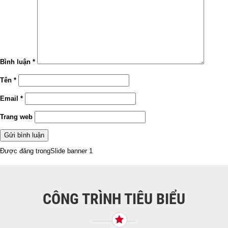
Bình luận
*
Tên
*
Email
*
Trang web
Điều
Được đăng trong
Slide banner 1
hướng
bài
viết
CÔNG TRÌNH TIÊU BIỂU