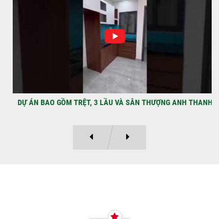
Địa điểm: Đường Lâm Hoành, phường An
LạcGia chủ: Anh Kỳ Xây Dựng Sao Việt chính
thức hoàn tất và...
DỰ ÁN BAO GỒM TRỆT, 3 LẦU VÀ SÂN THƯỢNG ANH THANH
Ý KIẾN KHÁCH HÀNG