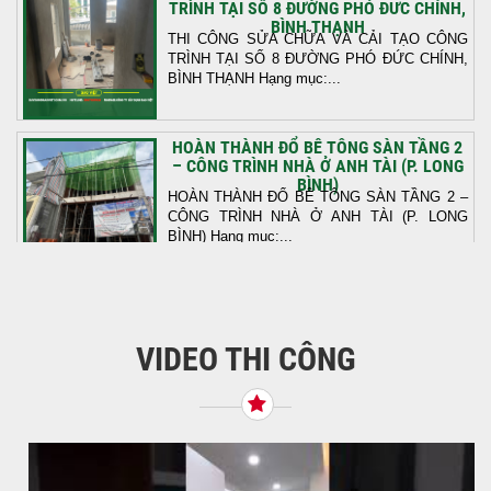
TRÌNH TẠI SỐ 8 ĐƯỜNG PHÓ ĐỨC CHÍNH,
BÌNH THẠNH
THI CÔNG SỬA CHỮA VÀ CẢI TẠO CÔNG
TRÌNH TẠI SỐ 8 ĐƯỜNG PHÓ ĐỨC CHÍNH,
BÌNH THẠNH Hạng mục:...
HOÀN THÀNH ĐỔ BÊ TÔNG SÀN TẦNG 2
– CÔNG TRÌNH NHÀ Ở ANH TÀI (P. LONG
BÌNH)
HOÀN THÀNH ĐỔ BÊ TÔNG SÀN TẦNG 2 –
CÔNG TRÌNH NHÀ Ở ANH TÀI (P. LONG
BÌNH) Hạng mục:...
KHỞI CÔNG THI CÔNG TRỌN GÓI NHÀ
PHỐ TẠI QUẬN BÌNH TÂN, TP.HCM
VIDEO THI CÔNG
Tiếp nối sự tin tưởng từ quý khách hàng, vừa
qua Công Ty TNHH Thiết Kế Xây Dựng Sao
Việt...
NHẬN CHÌA KHÓA – TRAO TỔ ẤM MỚI
TẠI PHƯỜNG AN LẠC