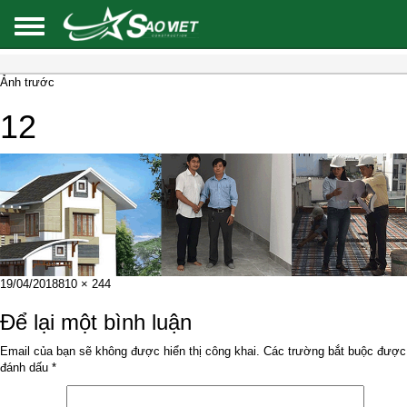
Ảnh trước
12
Đăng
Kích
19/04/2018
810 × 244
vào
cỡ
ngày
đầy
Để lại một bình luận
đủ
Email của bạn sẽ không được hiển thị công khai.
Các trường bắt buộc được
đánh dấu
*