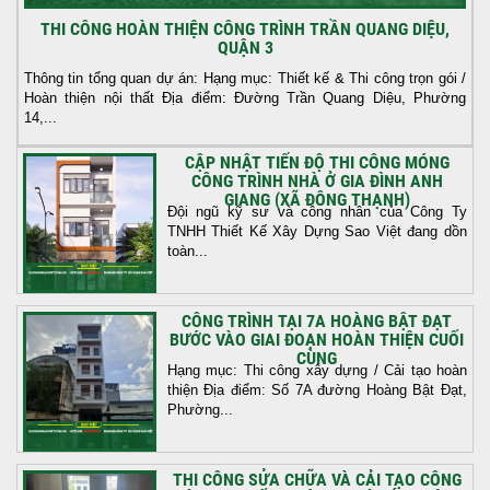
THI CÔNG HOÀN THIỆN CÔNG TRÌNH TRẦN QUANG DIỆU,
QUẬN 3
Thông tin tổng quan dự án: Hạng mục: Thiết kế & Thi công trọn gói /
Hoàn thiện nội thất Địa điểm: Đường Trần Quang Diệu, Phường
14,...
CẬP NHẬT TIẾN ĐỘ THI CÔNG MÓNG
CÔNG TRÌNH NHÀ Ở GIA ĐÌNH ANH
GIANG (XÃ ĐÔNG THẠNH)
Đội ngũ kỹ sư và công nhân của Công Ty
TNHH Thiết Kế Xây Dựng Sao Việt đang dồn
toàn...
CÔNG TRÌNH TẠI 7A HOÀNG BẬT ĐẠT
BƯỚC VÀO GIAI ĐOẠN HOÀN THIỆN CUỐI
CÙNG
Hạng mục: Thi công xây dựng / Cải tạo hoàn
thiện Địa điểm: Số 7A đường Hoàng Bật Đạt,
Phường...
THI CÔNG SỬA CHỮA VÀ CẢI TẠO CÔNG