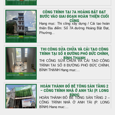
CÔNG TRÌNH TẠI 7A HOÀNG BẬT ĐẠT
BƯỚC VÀO GIAI ĐOẠN HOÀN THIỆN CUỐI
CÙNG
Hạng mục: Thi công xây dựng / Cải tạo hoàn
thiện Địa điểm: Số 7A đường Hoàng Bật Đạt,
Phường...
THI CÔNG SỬA CHỮA VÀ CẢI TẠO CÔNG
TRÌNH TẠI SỐ 8 ĐƯỜNG PHÓ ĐỨC CHÍNH,
BÌNH THẠNH
THI CÔNG SỬA CHỮA VÀ CẢI TẠO CÔNG
TRÌNH TẠI SỐ 8 ĐƯỜNG PHÓ ĐỨC CHÍNH,
BÌNH THẠNH Hạng mục:...
HOÀN THÀNH ĐỔ BÊ TÔNG SÀN TẦNG 2
– CÔNG TRÌNH NHÀ Ở ANH TÀI (P. LONG
BÌNH)
HOÀN THÀNH ĐỔ BÊ TÔNG SÀN TẦNG 2 –
CÔNG TRÌNH NHÀ Ở ANH TÀI (P. LONG
BÌNH) Hạng mục:...