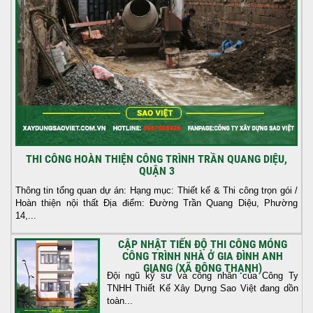
THI CÔNG HOÀN THIỆN CÔNG TRÌNH TRẦN QUANG DIỆU,
QUẬN 3
Thông tin tổng quan dự án: Hạng mục: Thiết kế & Thi công trọn gói /
Hoàn thiện nội thất Địa điểm: Đường Trần Quang Diệu, Phường
14,...
CẬP NHẬT TIẾN ĐỘ THI CÔNG MÓNG
CÔNG TRÌNH NHÀ Ở GIA ĐÌNH ANH
GIANG (XÃ ĐÔNG THẠNH)
Đội ngũ kỹ sư và công nhân của Công Ty
TNHH Thiết Kế Xây Dựng Sao Việt đang dồn
toàn...