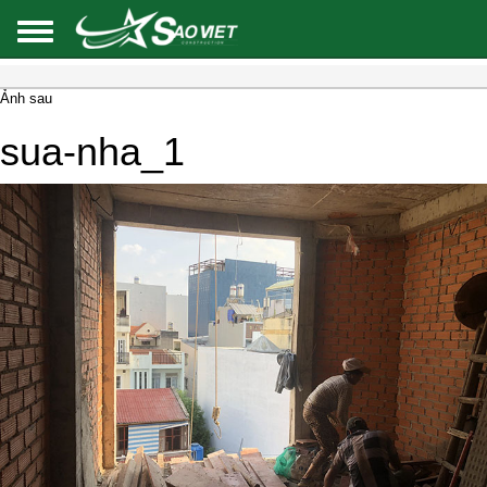
Ảnh sau
sua-nha_1