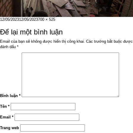
Đăng
Kích
12/05/2023
12/05/2023
700 × 525
vào
cỡ
ngày
đầy
Để lại một bình luận
đủ
Email của bạn sẽ không được hiển thị công khai.
Các trường bắt buộc được
đánh dấu
*
Bình luận
*
Tên
*
Email
*
Trang web