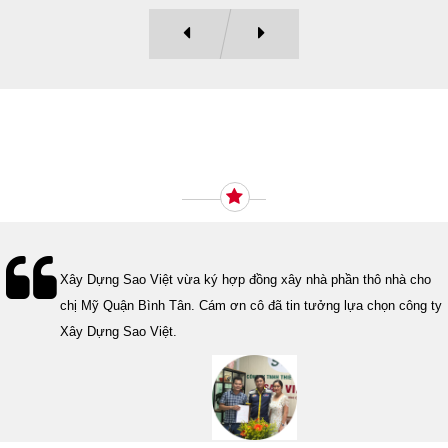
Ý KIẾN KHÁCH HÀNG
Lễ bàn giao nhà cho gia đình Cô Vân quận 11. Cám ơn anh Tính
đã tin tưởng, lựa chọn công ty Xây Dựng Sao Việt.