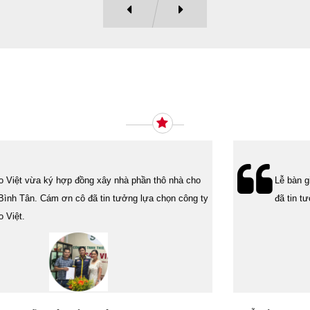
Ý KIẾN KHÁCH HÀNG
Lễ bàn giao nhà cho gia đình Cô Vân quận 11. Cám ơn anh Tính
đã tin tưởng, lựa chọn công ty Xây Dựng Sao Việt.