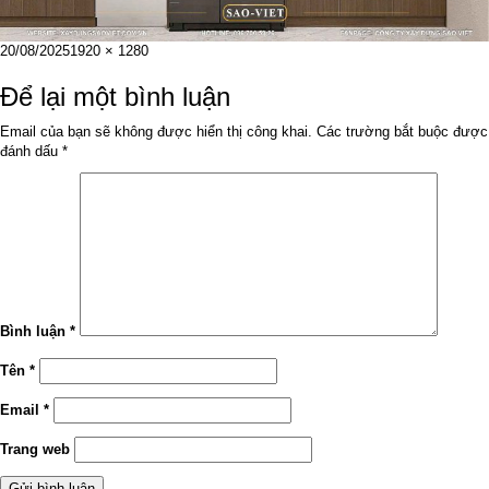
Đăng
Kích
20/08/2025
1920 × 1280
vào
cỡ
ngày
đầy
Để lại một bình luận
đủ
Email của bạn sẽ không được hiển thị công khai.
Các trường bắt buộc được
đánh dấu
*
Bình luận
*
Tên
*
Email
*
Trang web