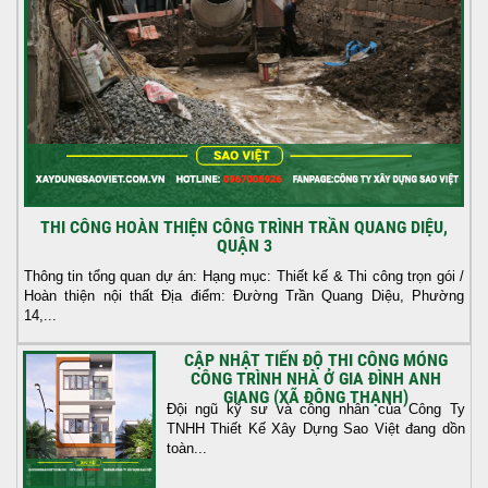
THI CÔNG HOÀN THIỆN CÔNG TRÌNH TRẦN QUANG DIỆU,
QUẬN 3
Thông tin tổng quan dự án: Hạng mục: Thiết kế & Thi công trọn gói /
Hoàn thiện nội thất Địa điểm: Đường Trần Quang Diệu, Phường
14,...
CẬP NHẬT TIẾN ĐỘ THI CÔNG MÓNG
CÔNG TRÌNH NHÀ Ở GIA ĐÌNH ANH
GIANG (XÃ ĐÔNG THẠNH)
Đội ngũ kỹ sư và công nhân của Công Ty
TNHH Thiết Kế Xây Dựng Sao Việt đang dồn
toàn...