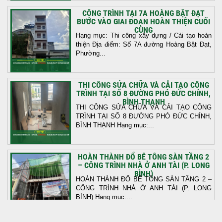
CÔNG TRÌNH TẠI 7A HOÀNG BẬT ĐẠT
BƯỚC VÀO GIAI ĐOẠN HOÀN THIỆN CUỐI
CÙNG
Hạng mục: Thi công xây dựng / Cải tạo hoàn
thiện Địa điểm: Số 7A đường Hoàng Bật Đạt,
Phường...
THI CÔNG SỬA CHỮA VÀ CẢI TẠO CÔNG
TRÌNH TẠI SỐ 8 ĐƯỜNG PHÓ ĐỨC CHÍNH,
BÌNH THẠNH
THI CÔNG SỬA CHỮA VÀ CẢI TẠO CÔNG
TRÌNH TẠI SỐ 8 ĐƯỜNG PHÓ ĐỨC CHÍNH,
BÌNH THẠNH Hạng mục:...
HOÀN THÀNH ĐỔ BÊ TÔNG SÀN TẦNG 2
– CÔNG TRÌNH NHÀ Ở ANH TÀI (P. LONG
BÌNH)
HOÀN THÀNH ĐỔ BÊ TÔNG SÀN TẦNG 2 –
CÔNG TRÌNH NHÀ Ở ANH TÀI (P. LONG
BÌNH) Hạng mục:...