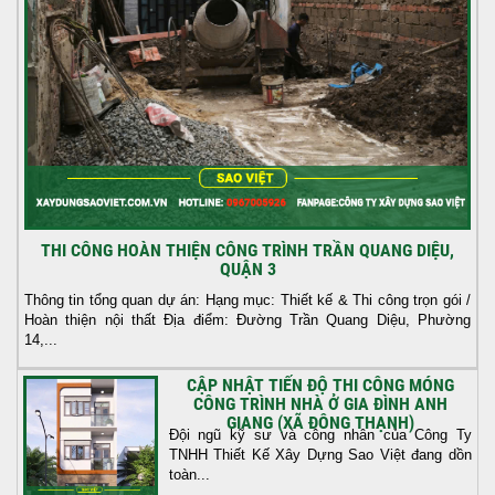
THI CÔNG HOÀN THIỆN CÔNG TRÌNH TRẦN QUANG DIỆU,
QUẬN 3
Thông tin tổng quan dự án: Hạng mục: Thiết kế & Thi công trọn gói /
Hoàn thiện nội thất Địa điểm: Đường Trần Quang Diệu, Phường
14,...
CẬP NHẬT TIẾN ĐỘ THI CÔNG MÓNG
CÔNG TRÌNH NHÀ Ở GIA ĐÌNH ANH
GIANG (XÃ ĐÔNG THẠNH)
Đội ngũ kỹ sư và công nhân của Công Ty
TNHH Thiết Kế Xây Dựng Sao Việt đang dồn
toàn...