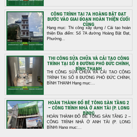
CÔNG TRÌNH TẠI 7A HOÀNG BẬT ĐẠT
BƯỚC VÀO GIAI ĐOẠN HOÀN THIỆN CUỐI
CÙNG
Hạng mục: Thi công xây dựng / Cải tạo hoàn
thiện Địa điểm: Số 7A đường Hoàng Bật Đạt,
Phường...
THI CÔNG SỬA CHỮA VÀ CẢI TẠO CÔNG
TRÌNH TẠI SỐ 8 ĐƯỜNG PHÓ ĐỨC CHÍNH,
BÌNH THẠNH
THI CÔNG SỬA CHỮA VÀ CẢI TẠO CÔNG
TRÌNH TẠI SỐ 8 ĐƯỜNG PHÓ ĐỨC CHÍNH,
BÌNH THẠNH Hạng mục:...
HOÀN THÀNH ĐỔ BÊ TÔNG SÀN TẦNG 2
– CÔNG TRÌNH NHÀ Ở ANH TÀI (P. LONG
BÌNH)
HOÀN THÀNH ĐỔ BÊ TÔNG SÀN TẦNG 2 –
CÔNG TRÌNH NHÀ Ở ANH TÀI (P. LONG
BÌNH) Hạng mục:...