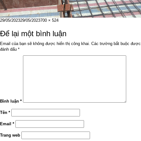
Đăng
Kích
29/05/2023
29/05/2023
700 × 524
vào
cỡ
ngày
đầy
Để lại một bình luận
đủ
Email của bạn sẽ không được hiển thị công khai.
Các trường bắt buộc được
đánh dấu
*
Bình luận
*
Tên
*
Email
*
Trang web