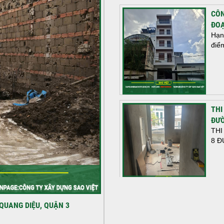
CÔN
ĐOẠ
Hạn
điể
THI
ĐƯỜ
THI
8 Đ
HOÀ
QUANG DIỆU, QUẬN 3
NHÀ