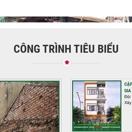
CÔNG TRÌNH TIÊU BIỂU
CẬP
GIA
Đội
Xây