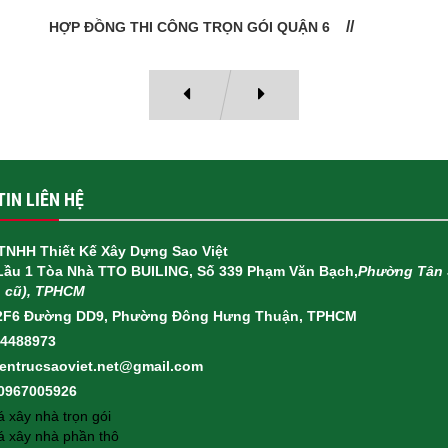
HỢP ĐỒNG THI CÔNG TRỌN GÓI QUẬN 6
IN LIÊN HỆ
TNHH Thiết Kế Xây Dựng Sao Việt
 Lầu 1 Tòa Nhà TTO BUILING, Số 339 Phạm Văn Bạch,
Phường Tân 
h cũ), TPHCM
2F6 Đường DD9, Phường Đông Hưng Thuận, TPHCM
14488973
ientrucsaoviet.net@gmail.com
 0967005926
 xây nhà trọn gói
á xây nhà phần thô