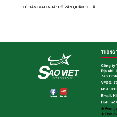
LỄ BÀN GIAO NHÀ: CÔ VÂN QUẬN 11
THÔNG T
Công ty 
Địa chỉ:
Tân Bìn
VPGD: 7
MST: 03
Email: K
Hotline:
✸ Đơn giá
✸ Đơn gi