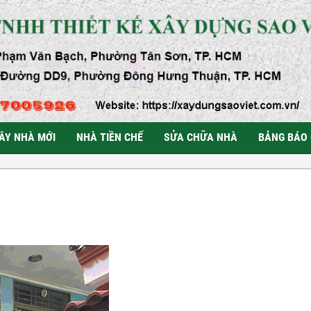
ÂY NHÀ MỚI
NHÀ TIỀN CHẾ
SỬA CHỮA NHÀ
BẢNG BÁO 