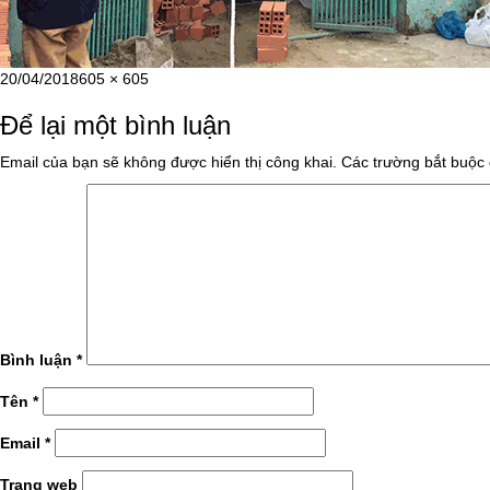
Đăng
Kích
20/04/2018
605 × 605
vào
cỡ
Để lại một bình luận
ngày
đầy
đủ
Email của bạn sẽ không được hiển thị công khai.
Các trường bắt buộc
Bình luận
*
Tên
*
Email
*
Trang web