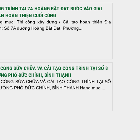
G TRÌNH TẠI 7A HOÀNG BẬT ĐẠT BƯỚC VÀO GIAI
N HOÀN THIỆN CUỐI CÙNG
g mục: Thi công xây dựng / Cải tạo hoàn thiện Địa
m: Số 7A đường Hoàng Bật Đạt, Phường...
 CÔNG SỬA CHỮA VÀ CẢI TẠO CÔNG TRÌNH TẠI SỐ 8
NG PHÓ ĐỨC CHÍNH, BÌNH THẠNH
 CÔNG SỬA CHỮA VÀ CẢI TẠO CÔNG TRÌNH TẠI SỐ
ƯỜNG PHÓ ĐỨC CHÍNH, BÌNH THẠNH Hạng mục:...
N THÀNH ĐỔ BÊ TÔNG SÀN TẦNG 2 – CÔNG TRÌNH
 Ở ANH TÀI (P. LONG BÌNH)