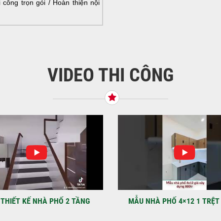
HOÀ
công trọn gói / Hoàn thiện nội
NHÀ
VIDEO THI CÔNG
KHỞ
BÌN
Tiế
TNH
NHẬ
LẠ
Địa
Kỳ 
THIẾT KẾ NHÀ PHỐ 2 TẦNG
MẪU NHÀ PHỐ 4×12 1 TRỆT