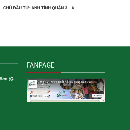
CHỦ ĐẦU TƯ: ANH TÍNH QUẬN 3
CHỦ
FANPAGE
Sơn (Q.