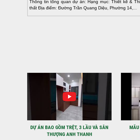
Thông tin tổng quan dự án: Hạng mục: Thiết kế & Thi 
thất Địa điểm: Đường Trần Quang Diệu, Phường 14,...
IỆT
DỰ ÁN BAO GỒM TRỆT, 3 LẦU VÀ SÂN
MÃU 
THƯỢNG ANH THANH