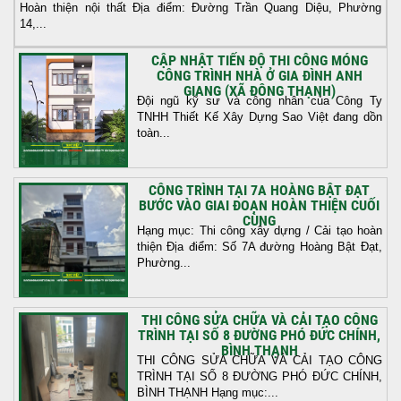
Hoàn thiện nội thất Địa điểm: Đường Trần Quang Diệu, Phường
14,...
CẬP NHẬT TIẾN ĐỘ THI CÔNG MÓNG
CÔNG TRÌNH NHÀ Ở GIA ĐÌNH ANH
GIANG (XÃ ĐÔNG THẠNH)
Đội ngũ kỹ sư và công nhân của Công Ty
TNHH Thiết Kế Xây Dựng Sao Việt đang dồn
toàn...
CÔNG TRÌNH TẠI 7A HOÀNG BẬT ĐẠT
BƯỚC VÀO GIAI ĐOẠN HOÀN THIỆN CUỐI
CÙNG
Hạng mục: Thi công xây dựng / Cải tạo hoàn
thiện Địa điểm: Số 7A đường Hoàng Bật Đạt,
Phường...
THI CÔNG SỬA CHỮA VÀ CẢI TẠO CÔNG
TRÌNH TẠI SỐ 8 ĐƯỜNG PHÓ ĐỨC CHÍNH,
BÌNH THẠNH
THI CÔNG SỬA CHỮA VÀ CẢI TẠO CÔNG
TRÌNH TẠI SỐ 8 ĐƯỜNG PHÓ ĐỨC CHÍNH,
BÌNH THẠNH Hạng mục:...