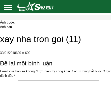
Ảnh trước
Ảnh sau
xay nha tron goi (11)
Đăng
Kích
30/01/2018
600 × 600
vào
cỡ
ngày
đầy
Để lại một bình luận
đủ
Email của bạn sẽ không được hiển thị công khai.
Các trường bắt buộc được
đánh dấu
*