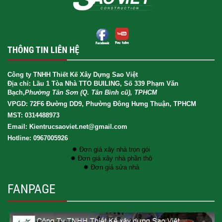
THÔNG TIN LIÊN HỆ
Công ty TNHH Thiết Kế Xây Dựng Sao Việt
Địa chỉ: Lầu 1 Tòa Nhà TTO BUILING, Số 339 Phạm Văn
Bạch,
Phường Tân Sơn (Q. Tân Bình cũ), TPHCM
VPGD: 72F6 Đường DD9, Phường Đông Hưng Thuận, TPHCM
MST: 0314488973
Email: Kientrucsaoviet.net@gmail.com
Hotline: 0967005926
✸ Đơn giá xây nhà trọn gói
✸ Đơn giá xây nhà phần thô
✸ Đơn giá sửa nhà
FANPAGE