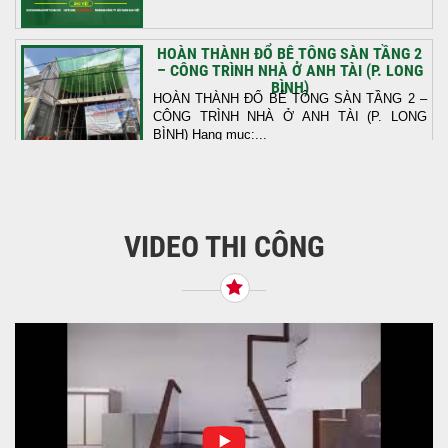
HOÀN THÀNH ĐỔ BÊ TÔNG SÀN TẦNG 2
– CÔNG TRÌNH NHÀ Ở ANH TÀI (P. LONG
BÌNH)
HOÀN THÀNH ĐỔ BÊ TÔNG SÀN TẦNG 2 –
CÔNG TRÌNH NHÀ Ở ANH TÀI (P. LONG
BÌNH) Hạng mục:...
KHỞI CÔNG THI CÔNG TRỌN GÓI NHÀ
PHỐ TẠI QUẬN BÌNH TÂN, TP.HCM
VIDEO THI CÔNG
Tiếp nối sự tin tưởng từ quý khách hàng, vừa
qua Công Ty TNHH Thiết Kế Xây Dựng Sao
Việt...
NHẬN CHÌA KHÓA – TRAO TỔ ẤM MỚI
TẠI PHƯỜNG AN LẠC
Địa điểm: Đường Lâm Hoành, phường An
LạcGia chủ: Anh Kỳ Xây Dựng Sao Việt chính
thức hoàn tất và...