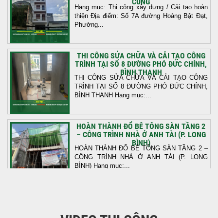
CÙNG
Hạng mục: Thi công xây dựng / Cải tạo hoàn
thiện Địa điểm: Số 7A đường Hoàng Bật Đạt,
Phường...
THI CÔNG SỬA CHỮA VÀ CẢI TẠO CÔNG
TRÌNH TẠI SỐ 8 ĐƯỜNG PHÓ ĐỨC CHÍNH,
BÌNH THẠNH
THI CÔNG SỬA CHỮA VÀ CẢI TẠO CÔNG
TRÌNH TẠI SỐ 8 ĐƯỜNG PHÓ ĐỨC CHÍNH,
BÌNH THẠNH Hạng mục:...
HOÀN THÀNH ĐỔ BÊ TÔNG SÀN TẦNG 2
– CÔNG TRÌNH NHÀ Ở ANH TÀI (P. LONG
BÌNH)
HOÀN THÀNH ĐỔ BÊ TÔNG SÀN TẦNG 2 –
CÔNG TRÌNH NHÀ Ở ANH TÀI (P. LONG
BÌNH) Hạng mục:...
KHỞI CÔNG THI CÔNG TRỌN GÓI NHÀ
PHỐ TẠI QUẬN BÌNH TÂN, TP.HCM