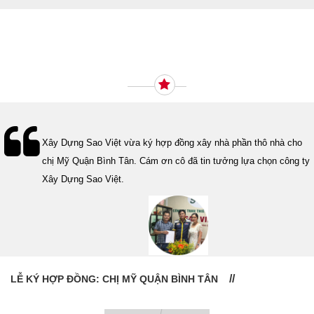
Ý KIẾN KHÁCH HÀNG
Lễ bàn giao nhà cho gia đình Cô Vân quận 11. Cám ơn anh Tính
đã tin tưởng, lựa chọn công ty Xây Dựng Sao Việt.
LỄ BÀN GIAO NHÀ: CÔ VÂN QUẬN 11