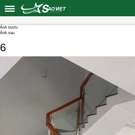
Ảnh trước
Ảnh sau
6