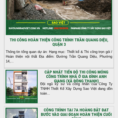
THI CÔNG HOÀN THIỆN CÔNG TRÌNH TRẦN QUANG DIỆU,
QUẬN 3
Thông tin tổng quan dự án: Hạng mục: Thiết kế & Thi công trọn gói /
Hoàn thiện nội thất Địa điểm: Đường Trần Quang Diệu, Phường
14,...
CẬP NHẬT TIẾN ĐỘ THI CÔNG MÓNG
CÔNG TRÌNH NHÀ Ở GIA ĐÌNH ANH
GIANG (XÃ ĐÔNG THẠNH)
Đội ngũ kỹ sư và công nhân của Công Ty
TNHH Thiết Kế Xây Dựng Sao Việt đang dồn
toàn...
CÔNG TRÌNH TẠI 7A HOÀNG BẬT ĐẠT
BƯỚC VÀO GIAI ĐOẠN HOÀN THIỆN CUỐI