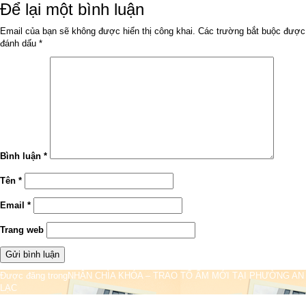
ngày
đầy
Để lại một bình luận
đủ
Email của bạn sẽ không được hiển thị công khai.
Các trường bắt buộc được
đánh dấu
*
Bình luận
*
Tên
*
Email
*
Trang web
Điều
Được đăng trong
NHẬN CHÌA KHÓA – TRAO TỔ ẤM MỚI TẠI PHƯỜNG AN
LẠC
hướng