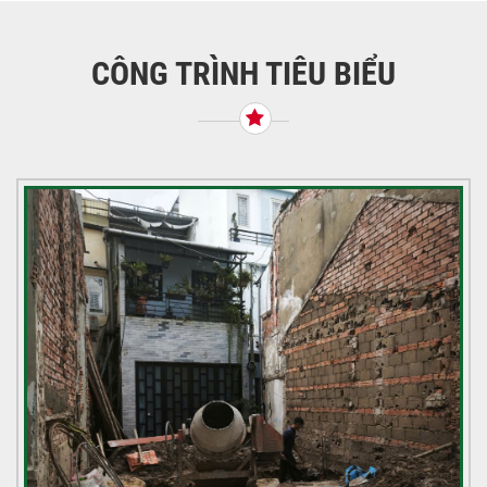
bài
viết
CÔNG TRÌNH TIÊU BIỂU