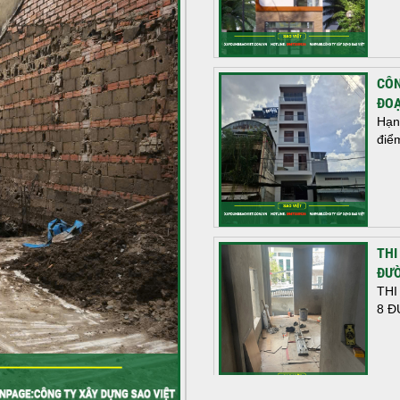
CÔN
ĐOẠ
Hạn
điể
THI
ĐƯỜ
THI
8 Đ