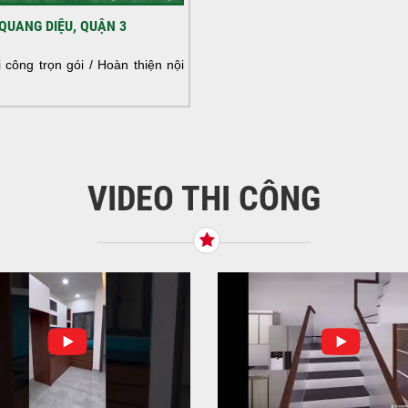
HOÀ
QUANG DIỆU, QUẬN 3
NHÀ
HOÀ
công trọn gói / Hoàn thiện nội
NHÀ
VIDEO THI CÔNG
KHỞ
BÌN
Tiế
TNH
NHẬ
LẠ