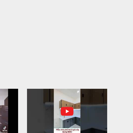
N THÀNH ĐỔ BÊ TÔNG SÀN TẦNG 2 – CÔNG TRÌNH
 Ở ANH TÀI (P. LONG BÌNH)
N THÀNH ĐỔ BÊ TÔNG SÀN TẦNG 2 – CÔNG TRÌNH
 Ở ANH TÀI (P. LONG BÌNH) Hạng mục:...
I CÔNG THI CÔNG TRỌN GÓI NHÀ PHỐ TẠI QUẬN
H TÂN, TP.HCM
p nối sự tin tưởng từ quý khách hàng, vừa qua Công Ty
H Thiết Kế Xây Dựng Sao Việt...
N CHÌA KHÓA – TRAO TỔ ẤM MỚI TẠI PHƯỜNG AN
C