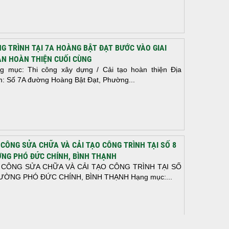
G TRÌNH TẠI 7A HOÀNG BẬT ĐẠT BƯỚC VÀO GIAI
N HOÀN THIỆN CUỐI CÙNG
g mục: Thi công xây dựng / Cải tạo hoàn thiện Địa
m: Số 7A đường Hoàng Bật Đạt, Phường...
 CÔNG SỬA CHỮA VÀ CẢI TẠO CÔNG TRÌNH TẠI SỐ 8
NG PHÓ ĐỨC CHÍNH, BÌNH THẠNH
 CÔNG SỬA CHỮA VÀ CẢI TẠO CÔNG TRÌNH TẠI SỐ
ƯỜNG PHÓ ĐỨC CHÍNH, BÌNH THẠNH Hạng mục:...