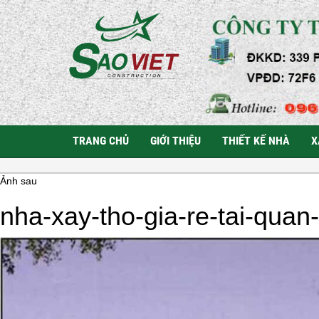
TRANG CHỦ
GIỚI THIỆU
THIẾT KẾ NHÀ
X
Ảnh sau
nha-xay-tho-gia-re-tai-quan