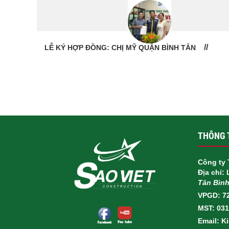
LỄ BÀN GIAO NHÀ: CÔ VÂN QUẬN 11
THÔNG T
Công ty 
Địa chỉ:
Tân Bìn
VPGD: 7
MST: 03
Email: K