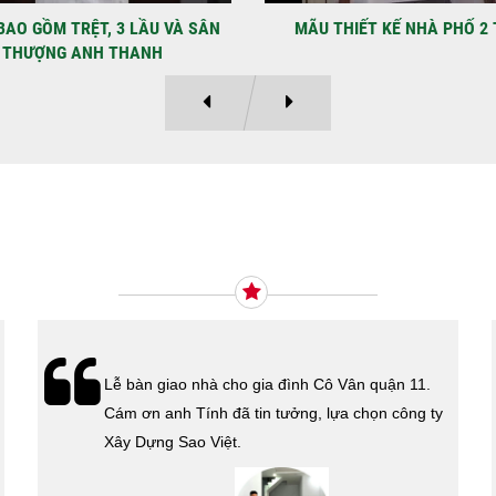
Địa
Kỳ 
THIẾT KẾ NHÀ PHỐ 2 TẦNG
MẪU NHÀ PHỐ 4×12 1 TRỆT
Ý KIẾN KHÁCH HÀNG
Xây Dựng Sao Việt vừa ký hợp đồng xây dựng
nhà cho cô Kim Thanh Quận 6. Cám ơn cô đã tin
tưởng lựa chọn công ty Xây Dựng Sao Việt.