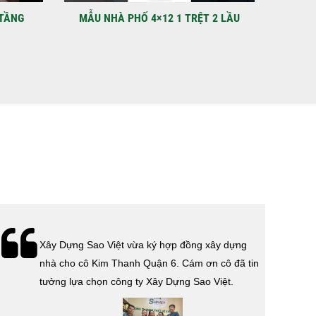
 điểm: Đường Lâm Hoành, phường An LạcGia chủ: Anh
Xây Dựng Sao Việt chính thức hoàn tất và...
 2 LẦU
MẪU THIẾT KẾ VILA QUẬN 12 NHÀ ANH
VIDEO N
HÙNG
Lễ bàn giao nhà cho gia đình anh Tính quận 3.
Cám ơn anh Tính đã tin tưởng, lựa chọn công ty
Xây Dựng Sao Việt.