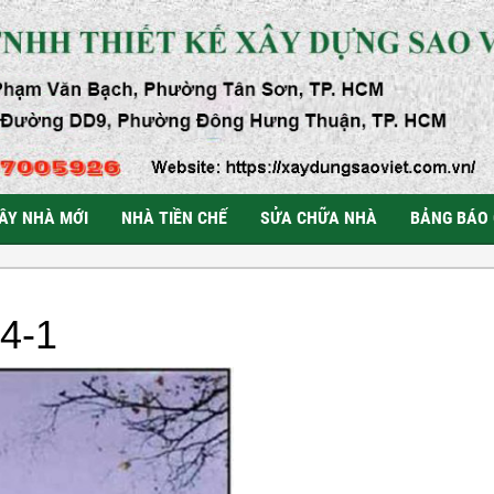
ÂY NHÀ MỚI
NHÀ TIỀN CHẾ
SỬA CHỮA NHÀ
BẢNG BÁO 
-4-1