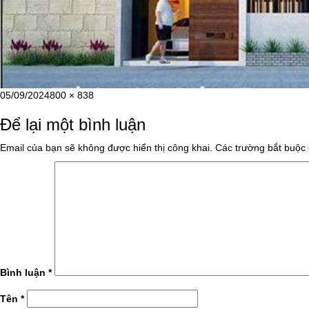
Đăng
Kích
05/09/2024
800 × 838
vào
cỡ
Để lại một bình luận
ngày
đầy
đủ
Email của bạn sẽ không được hiển thị công khai.
Các trường bắt buộc
Bình luận
*
Tên
*