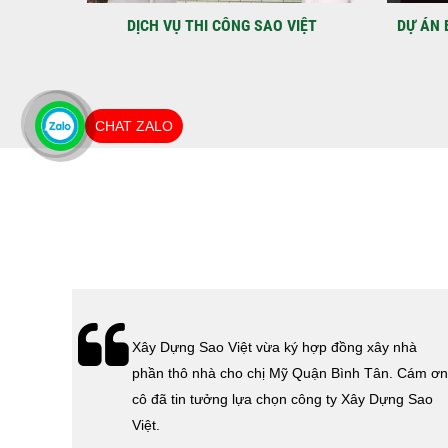
IỆT
DỰ ÁN BAO GỒM TRỆT, 3 LẦU VÀ SÂN
MÃU 
THƯỢNG ANH THANH
CHAT ZALO
hà
Lễ bàn giao nhà cho gia đình Cô Vân quận 11.
Cám ơn
Cám ơn anh Tính đã tin tưởng, lựa chọn công ty
 Sao
Xây Dựng Sao Việt.