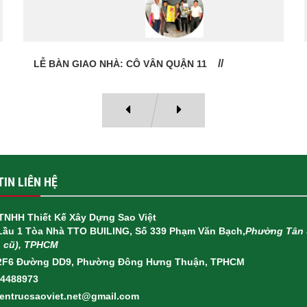
HỢP ĐỒNG THI CÔNG TRỌN GÓI QUẬN 6
IN LIÊN HỆ
TNHH Thiết Kế Xây Dựng Sao Việt
 Lầu 1 Tòa Nhà TTO BUILING, Số 339 Phạm Văn Bạch,
Phường Tân 
h cũ), TPHCM
2F6 Đường DD9, Phường Đông Hưng Thuận, TPHCM
14488973
ientrucsaoviet.net@gmail.com