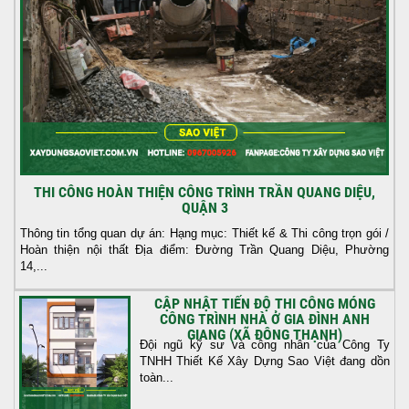
THI CÔNG HOÀN THIỆN CÔNG TRÌNH TRẦN QUANG DIỆU,
QUẬN 3
Thông tin tổng quan dự án: Hạng mục: Thiết kế & Thi công trọn gói /
Hoàn thiện nội thất Địa điểm: Đường Trần Quang Diệu, Phường
14,...
CẬP NHẬT TIẾN ĐỘ THI CÔNG MÓNG
CÔNG TRÌNH NHÀ Ở GIA ĐÌNH ANH
GIANG (XÃ ĐÔNG THẠNH)
Đội ngũ kỹ sư và công nhân của Công Ty
TNHH Thiết Kế Xây Dựng Sao Việt đang dồn
toàn...