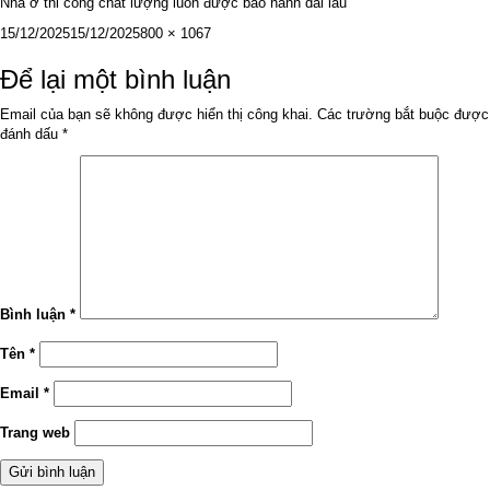
Nhà ở thi công chất lượng luôn được bảo hành dài lâu
Đăng
Kích
15/12/2025
15/12/2025
800 × 1067
vào
cỡ
ngày
đầy
Để lại một bình luận
đủ
Email của bạn sẽ không được hiển thị công khai.
Các trường bắt buộc được
đánh dấu
*
Bình luận
*
Tên
*
Email
*
Trang web