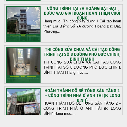
CÔNG TRÌNH TẠI 7A HOÀNG BẬT ĐẠT
BƯỚC VÀO GIAI ĐOẠN HOÀN THIỆN CUỐI
CÙNG
Hạng mục: Thi công xây dựng / Cải tạo hoàn
thiện Địa điểm: Số 7A đường Hoàng Bật Đạt,
Phường...
THI CÔNG SỬA CHỮA VÀ CẢI TẠO CÔNG
TRÌNH TẠI SỐ 8 ĐƯỜNG PHÓ ĐỨC CHÍNH,
BÌNH THẠNH
THI CÔNG SỬA CHỮA VÀ CẢI TẠO CÔNG
TRÌNH TẠI SỐ 8 ĐƯỜNG PHÓ ĐỨC CHÍNH,
BÌNH THẠNH Hạng mục:...
HOÀN THÀNH ĐỔ BÊ TÔNG SÀN TẦNG 2
– CÔNG TRÌNH NHÀ Ở ANH TÀI (P. LONG
BÌNH)
HOÀN THÀNH ĐỔ BÊ TÔNG SÀN TẦNG 2 –
CÔNG TRÌNH NHÀ Ở ANH TÀI (P. LONG
BÌNH) Hạng mục:...