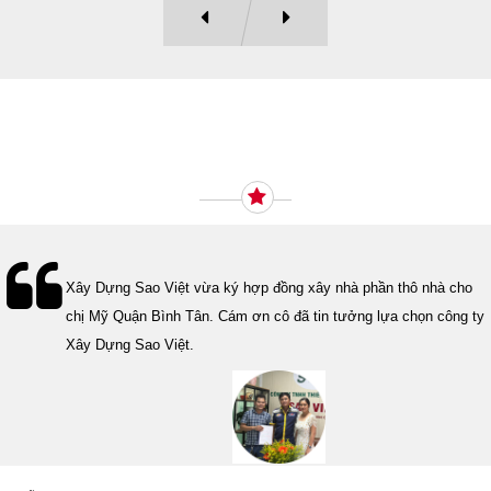
Ý KIẾN KHÁCH HÀNG
Lễ bàn giao nhà cho gia đình Cô Vân quận 11. Cám ơn anh Tính
đã tin tưởng, lựa chọn công ty Xây Dựng Sao Việt.