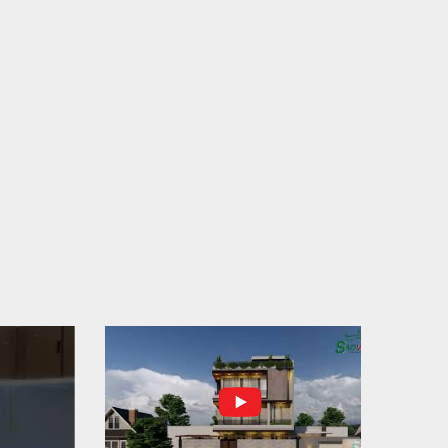
N THÀNH ĐỔ BÊ TÔNG SÀN TẦNG 2 – CÔNG TRÌNH
 Ở ANH TÀI (P. LONG BÌNH)
N THÀNH ĐỔ BÊ TÔNG SÀN TẦNG 2 – CÔNG TRÌNH
 Ở ANH TÀI (P. LONG BÌNH) Hạng mục:...
I CÔNG THI CÔNG TRỌN GÓI NHÀ PHỐ TẠI QUẬN
H TÂN, TP.HCM
p nối sự tin tưởng từ quý khách hàng, vừa qua Công Ty
H Thiết Kế Xây Dựng Sao Việt...
N CHÌA KHÓA – TRAO TỔ ẤM MỚI TẠI PHƯỜNG AN