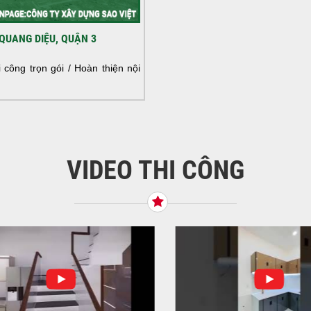
HOÀ
QUANG DIỆU, QUẬN 3
NHÀ
HOÀ
công trọn gói / Hoàn thiện nội
NHÀ
VIDEO THI CÔNG
KHỞ
BÌN
Tiế
TNH
NHẬ