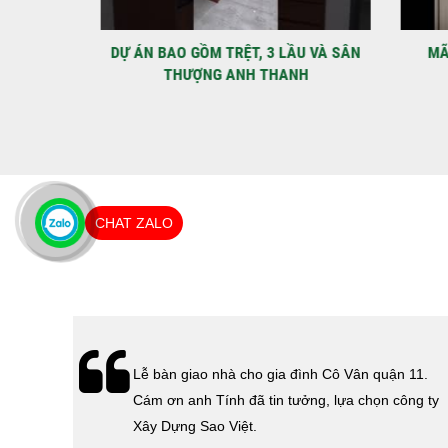
IỆT
DỰ ÁN BAO GỒM TRỆT, 3 LẦU VÀ SÂN
MÃU 
THƯỢNG ANH THANH
CHAT ZALO
hà
Lễ bàn giao nhà cho gia đình Cô Vân quận 11.
Cám ơn
Cám ơn anh Tính đã tin tưởng, lựa chọn công ty
 Sao
Xây Dựng Sao Việt.