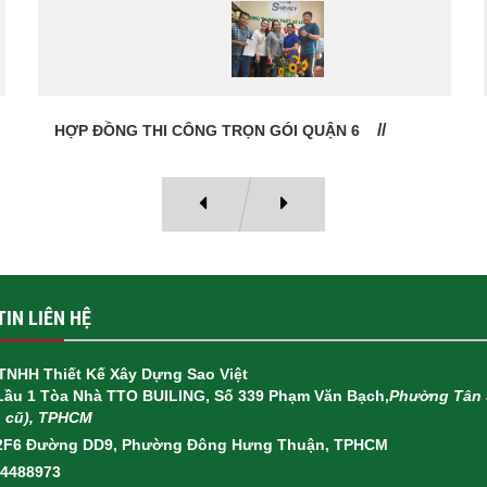
HỢP ĐỒNG THI CÔNG TRỌN GÓI QUẬN 6
IN LIÊN HỆ
TNHH Thiết Kế Xây Dựng Sao Việt
 Lầu 1 Tòa Nhà TTO BUILING, Số 339 Phạm Văn Bạch,
Phường Tân 
h cũ), TPHCM
2F6 Đường DD9, Phường Đông Hưng Thuận, TPHCM
14488973