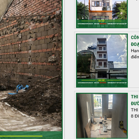
CÔN
ĐOẠ
Hạn
điể
THI
ĐƯỜ
THI
8 Đ