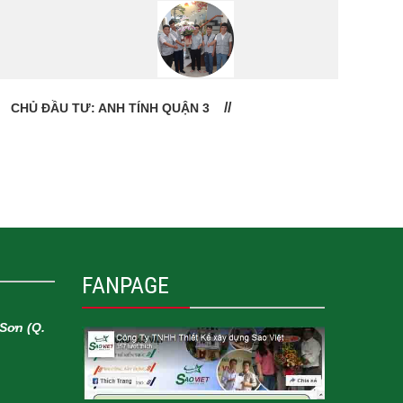
CHỦ ĐẦU TƯ: ANH TÍNH QUẬN 3
CHỦ
FANPAGE
Sơn (Q.