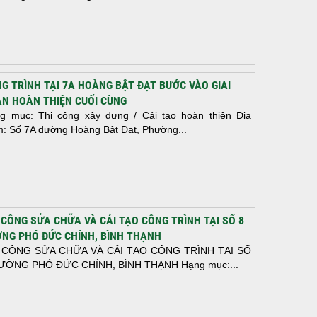
G TRÌNH TẠI 7A HOÀNG BẬT ĐẠT BƯỚC VÀO GIAI
N HOÀN THIỆN CUỐI CÙNG
g mục: Thi công xây dựng / Cải tạo hoàn thiện Địa
m: Số 7A đường Hoàng Bật Đạt, Phường...
 CÔNG SỬA CHỮA VÀ CẢI TẠO CÔNG TRÌNH TẠI SỐ 8
NG PHÓ ĐỨC CHÍNH, BÌNH THẠNH
 CÔNG SỬA CHỮA VÀ CẢI TẠO CÔNG TRÌNH TẠI SỐ
ƯỜNG PHÓ ĐỨC CHÍNH, BÌNH THẠNH Hạng mục:...