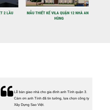
C
 điểm: Đường Lâm Hoành, phường An LạcGia chủ: Anh
Xây Dựng Sao Việt chính thức hoàn tất và...
 2 LẦU
MẪU THIẾT KẾ VILA QUẬN 12 NHÀ ANH
VIDEO N
HÙNG
Lễ bàn giao nhà cho gia đình anh Tính quận 3.
Cám ơn anh Tính đã tin tưởng, lựa chọn công ty
Xây Dựng Sao Việt.