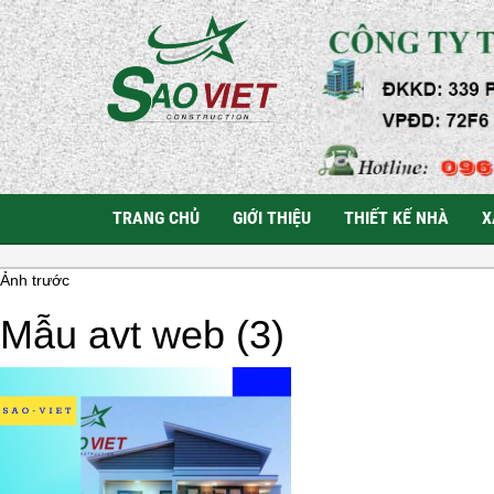
TRANG CHỦ
GIỚI THIỆU
THIẾT KẾ NHÀ
X
Ảnh trước
Mẫu avt web (3)