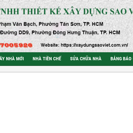
ÂY NHÀ MỚI
NHÀ TIỀN CHẾ
SỬA CHỮA NHÀ
BẢNG BÁO 