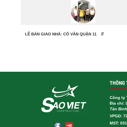
LỄ BÀN GIAO NHÀ: CÔ VÂN QUẬN 11
THÔNG T
Công ty 
Địa chỉ:
Tân Bìn
VPGD: 7
MST: 03