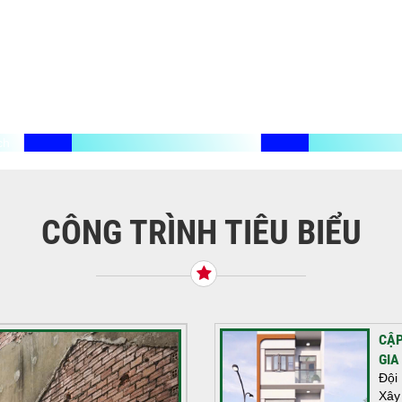
ch
CÔNG TRÌNH TIÊU BIỂU
CẬP
GIA
Đội
Xây