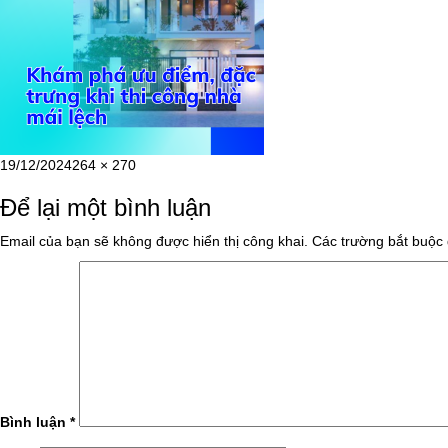
Đăng
Kích
19/12/2024
264 × 270
vào
cỡ
Để lại một bình luận
ngày
đầy
đủ
Email của bạn sẽ không được hiển thị công khai.
Các trường bắt buộc
Bình luận
*