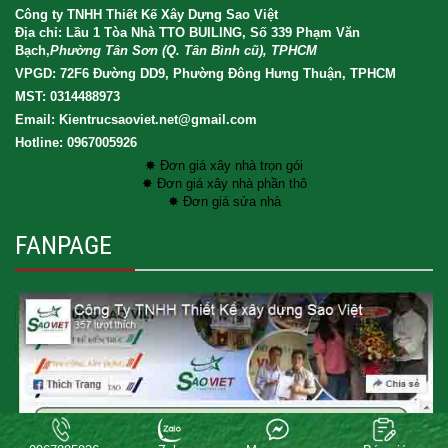
Công ty TNHH Thiết Kế Xây Dựng Sao Việt
Địa chỉ: Lầu 1 Tòa Nhà TTO BUILING, Số 339 Phạm Văn
Bạch,
Phường Tân Sơn (Q. Tân Bình cũ), TPHCM
VPGD: 72F6 Đường DD9, Phường Đông Hưng Thuận, TPHCM
MST: 0314488973
Email: Kientrucsaoviet.net@gmail.com
Hotline: 0967005926
✸ Đơn giá xây nhà trọn gói
✸ Đơn giá xây nhà phần thô
✸ Đơn giá sửa nhà
FANPAGE
Copyright® 2017 XAY DUNG SAO VIET CO.LTD . All rights reserved.