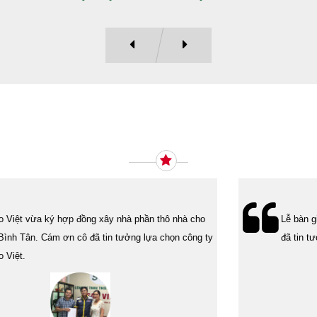
Ý KIẾN KHÁCH HÀNG
Lễ bàn giao nhà cho gia đình Cô Vân quận 11. Cám ơn anh Tính
đã tin tưởng, lựa chọn công ty Xây Dựng Sao Việt.