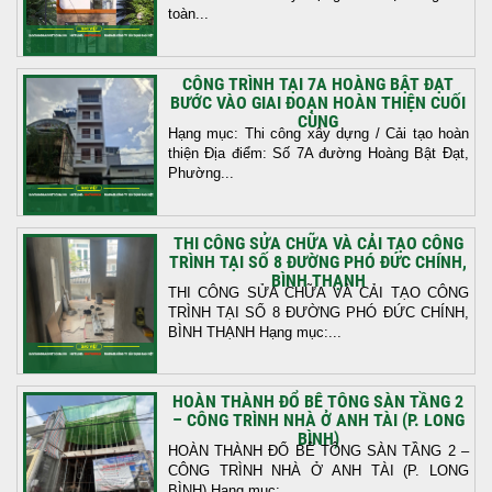
toàn...
CÔNG TRÌNH TẠI 7A HOÀNG BẬT ĐẠT
BƯỚC VÀO GIAI ĐOẠN HOÀN THIỆN CUỐI
CÙNG
Hạng mục: Thi công xây dựng / Cải tạo hoàn
thiện Địa điểm: Số 7A đường Hoàng Bật Đạt,
Phường...
THI CÔNG SỬA CHỮA VÀ CẢI TẠO CÔNG
TRÌNH TẠI SỐ 8 ĐƯỜNG PHÓ ĐỨC CHÍNH,
BÌNH THẠNH
THI CÔNG SỬA CHỮA VÀ CẢI TẠO CÔNG
TRÌNH TẠI SỐ 8 ĐƯỜNG PHÓ ĐỨC CHÍNH,
BÌNH THẠNH Hạng mục:...
HOÀN THÀNH ĐỔ BÊ TÔNG SÀN TẦNG 2
– CÔNG TRÌNH NHÀ Ở ANH TÀI (P. LONG
BÌNH)
HOÀN THÀNH ĐỔ BÊ TÔNG SÀN TẦNG 2 –
CÔNG TRÌNH NHÀ Ở ANH TÀI (P. LONG
BÌNH) Hạng mục:...