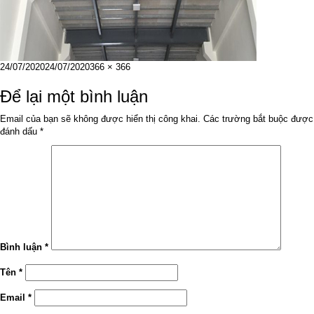
Đăng
Kích
24/07/2020
24/07/2020
366 × 366
vào
cỡ
ngày
đầy
Để lại một bình luận
đủ
Email của bạn sẽ không được hiển thị công khai.
Các trường bắt buộc được
đánh dấu
*
Bình luận
*
Tên
*
Email
*