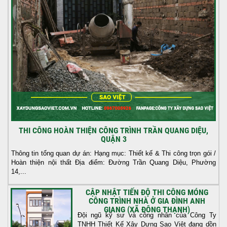
THI CÔNG HOÀN THIỆN CÔNG TRÌNH TRẦN QUANG DIỆU,
QUẬN 3
Thông tin tổng quan dự án: Hạng mục: Thiết kế & Thi công trọn gói /
Hoàn thiện nội thất Địa điểm: Đường Trần Quang Diệu, Phường
14,...
CẬP NHẬT TIẾN ĐỘ THI CÔNG MÓNG
CÔNG TRÌNH NHÀ Ở GIA ĐÌNH ANH
GIANG (XÃ ĐÔNG THẠNH)
Đội ngũ kỹ sư và công nhân của Công Ty
TNHH Thiết Kế Xây Dựng Sao Việt đang dồn