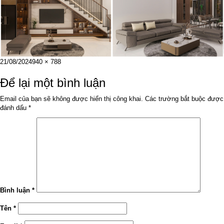
Đăng
Kích
21/08/2024
940 × 788
vào
cỡ
ngày
đầy
Để lại một bình luận
đủ
Email của bạn sẽ không được hiển thị công khai.
Các trường bắt buộc được
đánh dấu
*
Bình luận
*
Tên
*