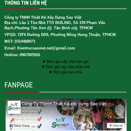
THÔNG TIN LIÊN HỆ
Công ty TNHH Thiết Kế Xây Dựng Sao Việt
Địa chỉ: Lầu 1 Tòa Nhà TTO BUILING, Số 339 Phạm Văn
Bạch,
Phường Tân Sơn (Q. Tân Bình cũ), TPHCM
VPGD: 72F6 Đường DD9, Phường Đông Hưng Thuận, TPHCM
MST: 0314488973
Email: Kientrucsaoviet.net@gmail.com
Hotline: 0967005926
✸ Đơn giá xây nhà trọn gói
✸ Đơn giá xây nhà phần thô
✸ Đơn giá sửa nhà
FANPAGE