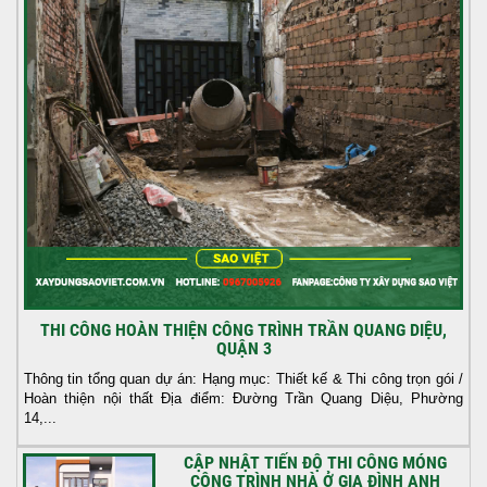
THI CÔNG HOÀN THIỆN CÔNG TRÌNH TRẦN QUANG DIỆU,
QUẬN 3
Thông tin tổng quan dự án: Hạng mục: Thiết kế & Thi công trọn gói /
Hoàn thiện nội thất Địa điểm: Đường Trần Quang Diệu, Phường
14,...
CẬP NHẬT TIẾN ĐỘ THI CÔNG MÓNG
CÔNG TRÌNH NHÀ Ở GIA ĐÌNH ANH