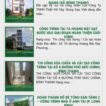
GIANG (XÃ ĐÔNG THẠNH)
Đội ngũ kỹ sư và công nhân của Công Ty
TNHH Thiết Kế Xây Dựng Sao Việt đang dồn
toàn...
CÔNG TRÌNH TẠI 7A HOÀNG BẬT ĐẠT
BƯỚC VÀO GIAI ĐOẠN HOÀN THIỆN CUỐI
CÙNG
Hạng mục: Thi công xây dựng / Cải tạo hoàn
thiện Địa điểm: Số 7A đường Hoàng Bật Đạt,
Phường...
THI CÔNG SỬA CHỮA VÀ CẢI TẠO CÔNG
TRÌNH TẠI SỐ 8 ĐƯỜNG PHÓ ĐỨC CHÍNH,
BÌNH THẠNH
THI CÔNG SỬA CHỮA VÀ CẢI TẠO CÔNG
TRÌNH TẠI SỐ 8 ĐƯỜNG PHÓ ĐỨC CHÍNH,
BÌNH THẠNH Hạng mục:...
HOÀN THÀNH ĐỔ BÊ TÔNG SÀN TẦNG 2
– CÔNG TRÌNH NHÀ Ở ANH TÀI (P. LONG
BÌNH)