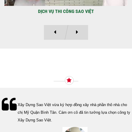
DỰ ÁN BAO GỒM TRỆT, 3 LẦU VÀ SÂN THƯỢNG ANH THANH
Ý KIẾN KHÁCH HÀNG
Lễ bàn giao nhà cho gia đình Cô Vân quận 11. Cám ơn anh Tính
đã tin tưởng, lựa chọn công ty Xây Dựng Sao Việt.