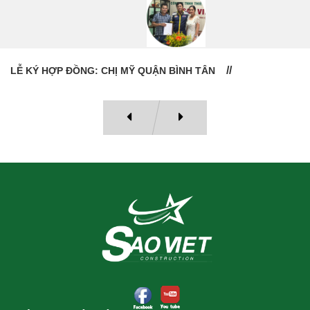
LỄ BÀN GIAO NHÀ: CÔ VÂN QUẬN 11