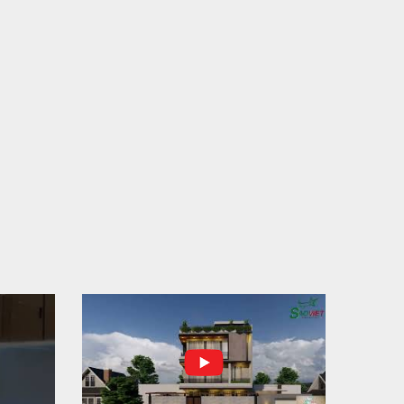
N THÀNH ĐỔ BÊ TÔNG SÀN TẦNG 2 – CÔNG TRÌNH
 Ở ANH TÀI (P. LONG BÌNH)
N THÀNH ĐỔ BÊ TÔNG SÀN TẦNG 2 – CÔNG TRÌNH
 Ở ANH TÀI (P. LONG BÌNH) Hạng mục:...
I CÔNG THI CÔNG TRỌN GÓI NHÀ PHỐ TẠI QUẬN
H TÂN, TP.HCM
p nối sự tin tưởng từ quý khách hàng, vừa qua Công Ty
H Thiết Kế Xây Dựng Sao Việt...
N CHÌA KHÓA – TRAO TỔ ẤM MỚI TẠI PHƯỜNG AN