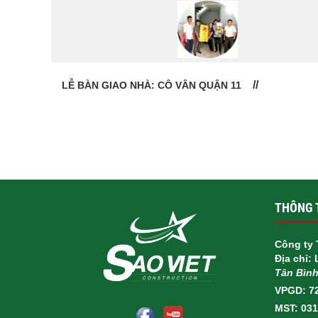
LỄ BÀN GIAO NHÀ: CÔ VÂN QUẬN 11
THÔNG T
Công ty 
Địa chỉ:
Tân Bìn
VPGD: 7
MST: 03