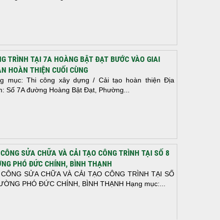
G TRÌNH TẠI 7A HOÀNG BẬT ĐẠT BƯỚC VÀO GIAI
N HOÀN THIỆN CUỐI CÙNG
g mục: Thi công xây dựng / Cải tạo hoàn thiện Địa
m: Số 7A đường Hoàng Bật Đạt, Phường...
 CÔNG SỬA CHỮA VÀ CẢI TẠO CÔNG TRÌNH TẠI SỐ 8
NG PHÓ ĐỨC CHÍNH, BÌNH THẠNH
 CÔNG SỬA CHỮA VÀ CẢI TẠO CÔNG TRÌNH TẠI SỐ
ƯỜNG PHÓ ĐỨC CHÍNH, BÌNH THẠNH Hạng mục:...