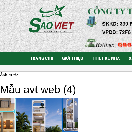
TRANG CHỦ
GIỚI THIỆU
THIẾT KẾ NHÀ
X
Ảnh trước
Mẫu avt web (4)