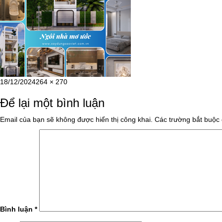
Đăng
Kích
18/12/2024
264 × 270
vào
cỡ
Để lại một bình luận
ngày
đầy
đủ
Email của bạn sẽ không được hiển thị công khai.
Các trường bắt buộc
Bình luận
*