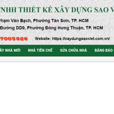
ÂY NHÀ MỚI
NHÀ TIỀN CHẾ
SỬA CHỮA NHÀ
BẢNG BÁO 