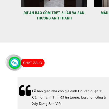
IỆT
DỰ ÁN BAO GỒM TRỆT, 3 LẦU VÀ SÂN
MÃU 
THƯỢNG ANH THANH
CHAT ZALO
hà
Lễ bàn giao nhà cho gia đình Cô Vân quận 11.
Cám ơn
Cám ơn anh Tính đã tin tưởng, lựa chọn công ty
 Sao
Xây Dựng Sao Việt.