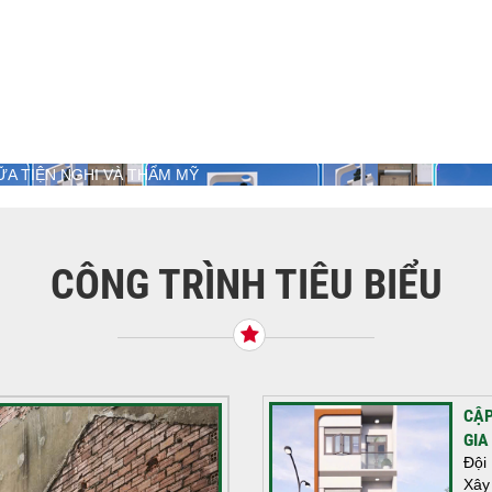
A TIỆN NGHI VÀ THẨM MỸ
CÔNG TRÌNH TIÊU BIỂU
CẬP
GIA
Đội
Xây