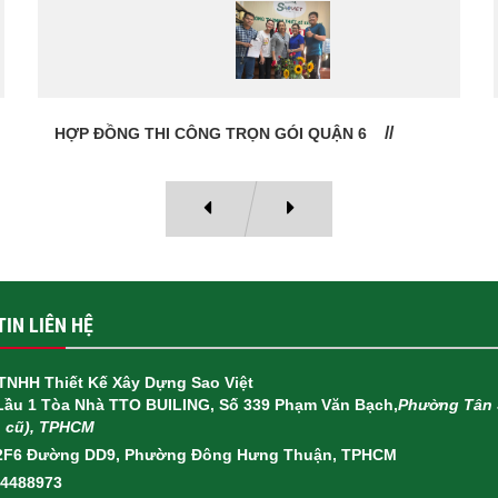
HỢP ĐỒNG THI CÔNG TRỌN GÓI QUẬN 6
IN LIÊN HỆ
TNHH Thiết Kế Xây Dựng Sao Việt
 Lầu 1 Tòa Nhà TTO BUILING, Số 339 Phạm Văn Bạch,
Phường Tân 
h cũ), TPHCM
2F6 Đường DD9, Phường Đông Hưng Thuận, TPHCM
14488973