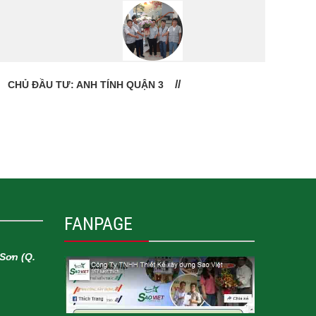
CHỦ ĐẦU TƯ: ANH TÍNH QUẬN 3
CHỦ
FANPAGE
Sơn (Q.