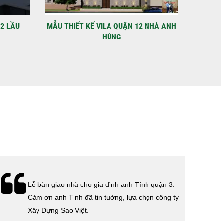
C
 điểm: Đường Lâm Hoành, phường An LạcGia chủ: Anh
Xây Dựng Sao Việt chính thức hoàn tất và...
 2 LẦU
MẪU THIẾT KẾ VILA QUẬN 12 NHÀ ANH
VIDEO N
HÙNG
Lễ bàn giao nhà cho gia đình anh Tính quận 3.
Cám ơn anh Tính đã tin tưởng, lựa chọn công ty
Xây Dựng Sao Việt.