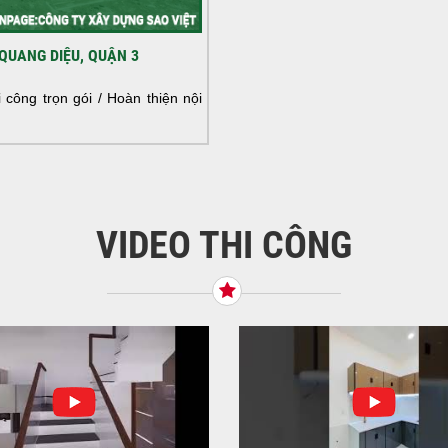
HOÀ
QUANG DIỆU, QUẬN 3
NHÀ
HOÀ
công trọn gói / Hoàn thiện nội
NHÀ
VIDEO THI CÔNG
KHỞ
BÌN
Tiế
TNH
NHẬ