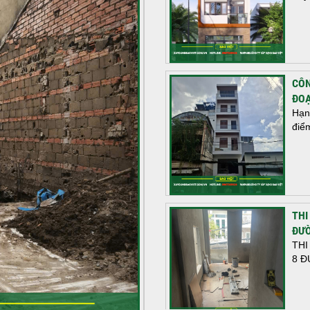
CÔN
ĐOẠ
Hạn
điể
THI
ĐƯỜ
THI
8 Đ