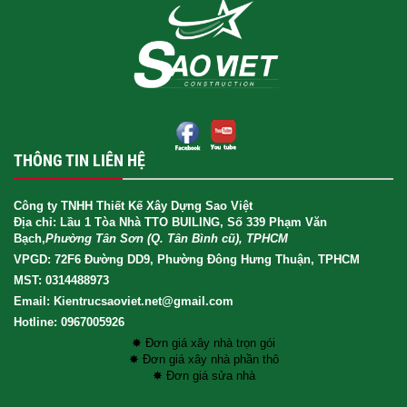
THÔNG TIN LIÊN HỆ
Công ty TNHH Thiết Kế Xây Dựng Sao Việt
Địa chỉ: Lầu 1 Tòa Nhà TTO BUILING, Số 339 Phạm Văn
Bạch,
Phường Tân Sơn (Q. Tân Bình cũ), TPHCM
VPGD: 72F6 Đường DD9, Phường Đông Hưng Thuận, TPHCM
MST: 0314488973
Email: Kientrucsaoviet.net@gmail.com
Hotline: 0967005926
✸ Đơn giá xây nhà trọn gói
✸ Đơn giá xây nhà phần thô
✸ Đơn giá sửa nhà