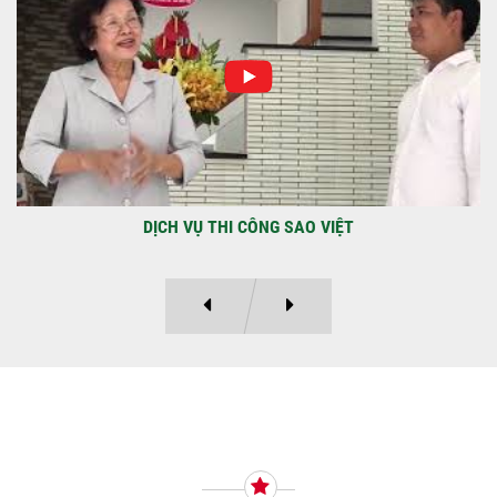
Địa điểm: Đường Lâm Hoành, phường An
LạcGia chủ: Anh Kỳ Xây Dựng Sao Việt chính
thức hoàn tất và...
DỰ ÁN BAO GỒM TRỆT, 3 LẦU VÀ SÂN THƯỢNG ANH THANH
Ý KIẾN KHÁCH HÀNG