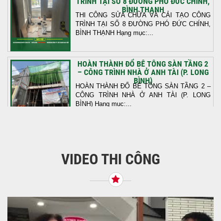
TRÌNH TẠI SỐ 8 ĐƯỜNG PHÓ ĐỨC CHÍNH,
BÌNH THẠNH
THI CÔNG SỬA CHỮA VÀ CẢI TẠO CÔNG
TRÌNH TẠI SỐ 8 ĐƯỜNG PHÓ ĐỨC CHÍNH,
BÌNH THẠNH Hạng mục:...
HOÀN THÀNH ĐỔ BÊ TÔNG SÀN TẦNG 2
– CÔNG TRÌNH NHÀ Ở ANH TÀI (P. LONG
BÌNH)
HOÀN THÀNH ĐỔ BÊ TÔNG SÀN TẦNG 2 –
CÔNG TRÌNH NHÀ Ở ANH TÀI (P. LONG
BÌNH) Hạng mục:...
KHỞI CÔNG THI CÔNG TRỌN GÓI NHÀ
PHỐ TẠI QUẬN BÌNH TÂN, TP.HCM
VIDEO THI CÔNG
Tiếp nối sự tin tưởng từ quý khách hàng, vừa
qua Công Ty TNHH Thiết Kế Xây Dựng Sao
Việt...
NHẬN CHÌA KHÓA – TRAO TỔ ẤM MỚI
TẠI PHƯỜNG AN LẠC