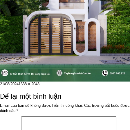
Đăng
Kích
21/08/2024
1638 × 2048
vào
cỡ
ngày
đầy
Để lại một bình luận
đủ
Email của bạn sẽ không được hiển thị công khai.
Các trường bắt buộc được
đánh dấu
*