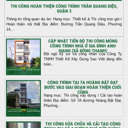
THI CÔNG HOÀN THIỆN CÔNG TRÌNH TRẦN QUANG DIỆU,
QUẬN 3
Thông tin tổng quan dự án: Hạng mục: Thiết kế & Thi công trọn gói /
Hoàn thiện nội thất Địa điểm: Đường Trần Quang Diệu, Phường
14,...
CẬP NHẬT TIẾN ĐỘ THI CÔNG MÓNG
CÔNG TRÌNH NHÀ Ở GIA ĐÌNH ANH
GIANG (XÃ ĐÔNG THẠNH)
Đội ngũ kỹ sư và công nhân của Công Ty
TNHH Thiết Kế Xây Dựng Sao Việt đang dồn
toàn...
CÔNG TRÌNH TẠI 7A HOÀNG BẬT ĐẠT
BƯỚC VÀO GIAI ĐOẠN HOÀN THIỆN CUỐI
CÙNG
Hạng mục: Thi công xây dựng / Cải tạo hoàn
thiện Địa điểm: Số 7A đường Hoàng Bật Đạt,
Phường...
THI CÔNG SỬA CHỮA VÀ CẢI TẠO CÔNG