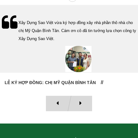
Lễ bàn giao nhà cho gia đình Cô Vân quận 11. Cám ơn anh Tính
đã tin tưởng, lựa chọn công ty Xây Dựng Sao Việt.
LỄ BÀN GIAO NHÀ: CÔ VÂN QUẬN 11