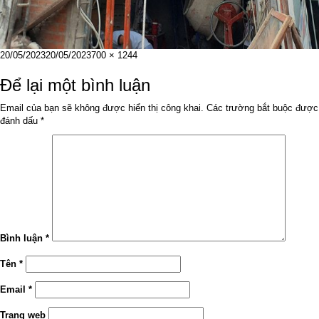
Đăng
Kích
20/05/2023
20/05/2023
700 × 1244
vào
cỡ
ngày
đầy
Để lại một bình luận
đủ
Email của bạn sẽ không được hiển thị công khai.
Các trường bắt buộc được
đánh dấu
*
Bình luận
*
Tên
*
Email
*
Trang web