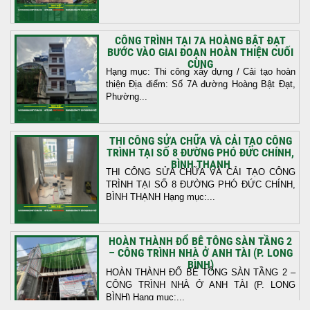
CÔNG TRÌNH TẠI 7A HOÀNG BẬT ĐẠT
BƯỚC VÀO GIAI ĐOẠN HOÀN THIỆN CUỐI
CÙNG
Hạng mục: Thi công xây dựng / Cải tạo hoàn
thiện Địa điểm: Số 7A đường Hoàng Bật Đạt,
Phường...
THI CÔNG SỬA CHỮA VÀ CẢI TẠO CÔNG
TRÌNH TẠI SỐ 8 ĐƯỜNG PHÓ ĐỨC CHÍNH,
BÌNH THẠNH
THI CÔNG SỬA CHỮA VÀ CẢI TẠO CÔNG
TRÌNH TẠI SỐ 8 ĐƯỜNG PHÓ ĐỨC CHÍNH,
BÌNH THẠNH Hạng mục:...
HOÀN THÀNH ĐỔ BÊ TÔNG SÀN TẦNG 2
– CÔNG TRÌNH NHÀ Ở ANH TÀI (P. LONG
BÌNH)
HOÀN THÀNH ĐỔ BÊ TÔNG SÀN TẦNG 2 –
CÔNG TRÌNH NHÀ Ở ANH TÀI (P. LONG
BÌNH) Hạng mục:...