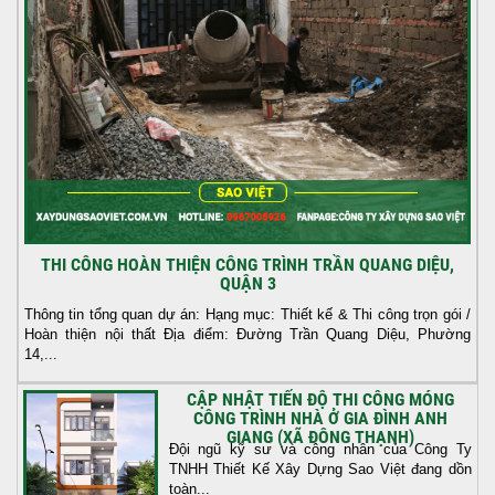
THI CÔNG HOÀN THIỆN CÔNG TRÌNH TRẦN QUANG DIỆU,
QUẬN 3
Thông tin tổng quan dự án: Hạng mục: Thiết kế & Thi công trọn gói /
Hoàn thiện nội thất Địa điểm: Đường Trần Quang Diệu, Phường
14,...
CẬP NHẬT TIẾN ĐỘ THI CÔNG MÓNG
CÔNG TRÌNH NHÀ Ở GIA ĐÌNH ANH
GIANG (XÃ ĐÔNG THẠNH)
Đội ngũ kỹ sư và công nhân của Công Ty
TNHH Thiết Kế Xây Dựng Sao Việt đang dồn
toàn...