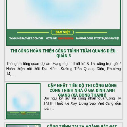
THI CÔNG HOÀN THIỆN CÔNG TRÌNH TRẦN QUANG DIỆU,
QUẬN 3
Thông tin tổng quan dự án: Hạng mục: Thiết kế & Thi công trọn gói /
Hoàn thiện nội thất Địa điểm: Đường Trần Quang Diệu, Phường
14,...
CẬP NHẬT TIẾN ĐỘ THI CÔNG MÓNG
CÔNG TRÌNH NHÀ Ở GIA ĐÌNH ANH
GIANG (XÃ ĐÔNG THẠNH)
Đội ngũ kỹ sư và công nhân của Công Ty
TNHH Thiết Kế Xây Dựng Sao Việt đang dồn
toàn...
CÔNG TRÌNH TẠI 7A HOÀNG BẬT ĐẠT