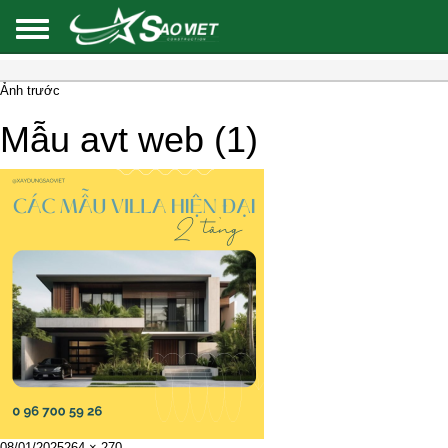
Ảnh trước
Mẫu avt web (1)
Đăng
Kích
08/01/2025
264 × 270