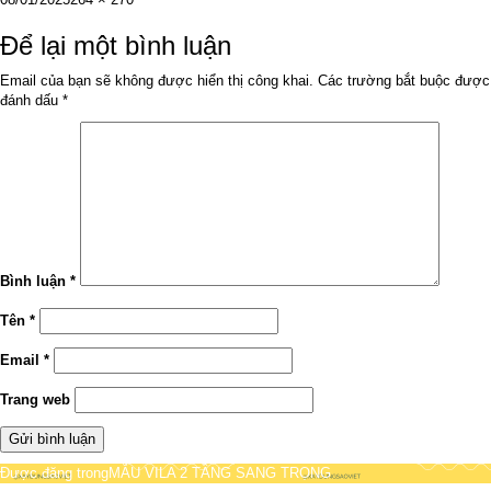
vào
cỡ
ngày
đầy
Để lại một bình luận
đủ
Email của bạn sẽ không được hiển thị công khai.
Các trường bắt buộc được
đánh dấu
*
Bình luận
*
Tên
*
Email
*
Trang web
Điều
Được đăng trong
MẪU VILA 2 TẦNG SANG TRỌNG