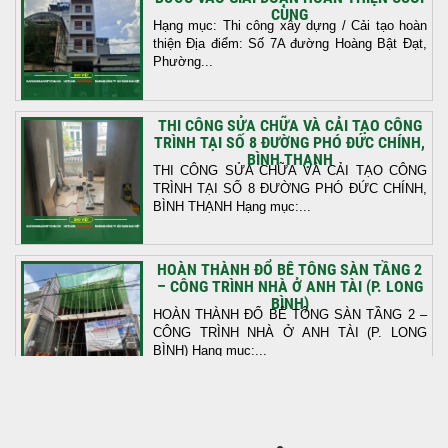
CÙNG
Hạng mục: Thi công xây dựng / Cải tạo hoàn
thiện Địa điểm: Số 7A đường Hoàng Bật Đạt,
Phường...
THI CÔNG SỬA CHỮA VÀ CẢI TẠO CÔNG
TRÌNH TẠI SỐ 8 ĐƯỜNG PHÓ ĐỨC CHÍNH,
BÌNH THẠNH
THI CÔNG SỬA CHỮA VÀ CẢI TẠO CÔNG
TRÌNH TẠI SỐ 8 ĐƯỜNG PHÓ ĐỨC CHÍNH,
BÌNH THẠNH Hạng mục:...
HOÀN THÀNH ĐỔ BÊ TÔNG SÀN TẦNG 2
– CÔNG TRÌNH NHÀ Ở ANH TÀI (P. LONG
BÌNH)
HOÀN THÀNH ĐỔ BÊ TÔNG SÀN TẦNG 2 –
CÔNG TRÌNH NHÀ Ở ANH TÀI (P. LONG
BÌNH) Hạng mục:...
KHỞI CÔNG THI CÔNG TRỌN GÓI NHÀ
PHỐ TẠI QUẬN BÌNH TÂN, TP.HCM