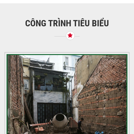
hướng
bài
viết
CÔNG TRÌNH TIÊU BIỂU