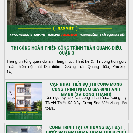
THI CÔNG HOÀN THIỆN CÔNG TRÌNH TRẦN QUANG DIỆU,
QUẬN 3
Thông tin tổng quan dự án: Hạng mục: Thiết kế & Thi công trọn gói /
Hoàn thiện nội thất Địa điểm: Đường Trần Quang Diệu, Phường
14,...
CẬP NHẬT TIẾN ĐỘ THI CÔNG MÓNG
CÔNG TRÌNH NHÀ Ở GIA ĐÌNH ANH
GIANG (XÃ ĐÔNG THẠNH)
Đội ngũ kỹ sư và công nhân của Công Ty
TNHH Thiết Kế Xây Dựng Sao Việt đang dồn
toàn...
CÔNG TRÌNH TẠI 7A HOÀNG BẬT ĐẠT
BƯỚC VÀO GIAI ĐOẠN HOÀN THIỆN CUỐI