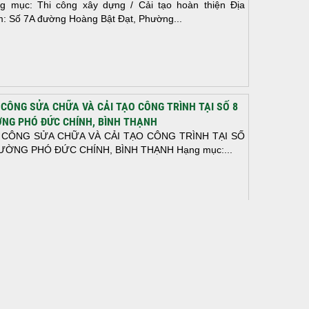
g mục: Thi công xây dựng / Cải tạo hoàn thiện Địa
m: Số 7A đường Hoàng Bật Đạt, Phường...
 CÔNG SỬA CHỮA VÀ CẢI TẠO CÔNG TRÌNH TẠI SỐ 8
NG PHÓ ĐỨC CHÍNH, BÌNH THẠNH
 CÔNG SỬA CHỮA VÀ CẢI TẠO CÔNG TRÌNH TẠI SỐ
ƯỜNG PHÓ ĐỨC CHÍNH, BÌNH THẠNH Hạng mục:...
N THÀNH ĐỔ BÊ TÔNG SÀN TẦNG 2 – CÔNG TRÌNH
 Ở ANH TÀI (P. LONG BÌNH)
N THÀNH ĐỔ BÊ TÔNG SÀN TẦNG 2 – CÔNG TRÌNH
 Ở ANH TÀI (P. LONG BÌNH) Hạng mục:...