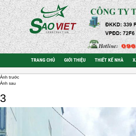
TRANG CHỦ
GIỚI THIỆU
THIẾT KẾ NHÀ
X
Ảnh trước
Ảnh sau
3