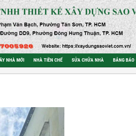
ÂY NHÀ MỚI
NHÀ TIỀN CHẾ
SỬA CHỮA NHÀ
BẢNG BÁO 