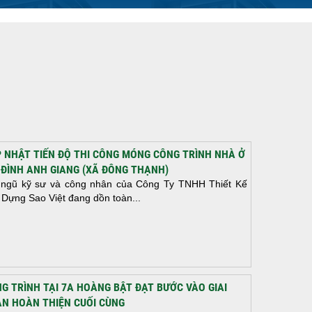
 NHẬT TIẾN ĐỘ THI CÔNG MÓNG CÔNG TRÌNH NHÀ Ở
 ĐÌNH ANH GIANG (XÃ ĐÔNG THẠNH)
 ngũ kỹ sư và công nhân của Công Ty TNHH Thiết Kế
 Dựng Sao Việt đang dồn toàn...
G TRÌNH TẠI 7A HOÀNG BẬT ĐẠT BƯỚC VÀO GIAI
N HOÀN THIỆN CUỐI CÙNG