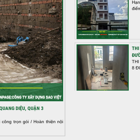
Hạn
điể
THI
ĐƯỜ
THI
8 Đ
HOÀ
QUANG DIỆU, QUẬN 3
NHÀ
HOÀ
công trọn gói / Hoàn thiện nội
NHÀ