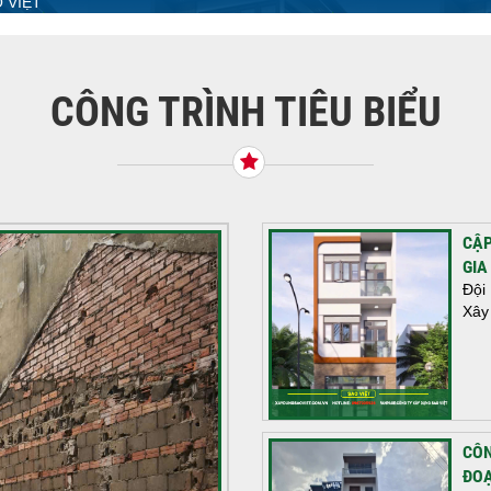
 VIỆT
CÔNG TRÌNH TIÊU BIỂU
CẬP
GIA
Đội
Xây
CÔN
ĐOẠ