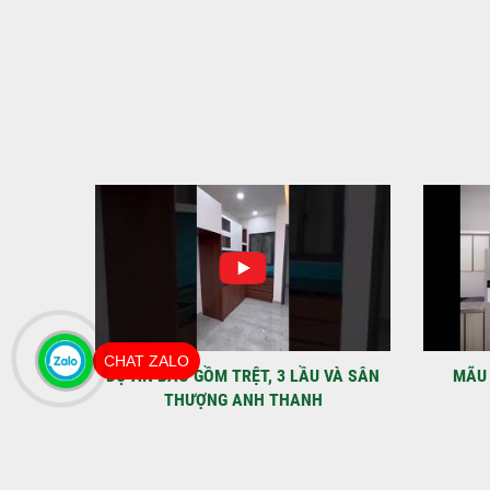
CHAT ZALO
IỆT
DỰ ÁN BAO GỒM TRỆT, 3 LẦU VÀ SÂN
MÃU 
THƯỢNG ANH THANH