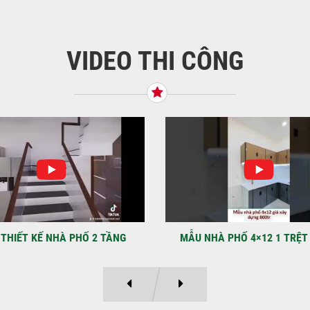
VIDEO THI CÔNG
KHỞ
BÌN
Tiế
TNH
NHẬ
LẠ
Địa
Kỳ 
THIẾT KẾ NHÀ PHỐ 2 TẦNG
MẪU NHÀ PHỐ 4×12 1 TRỆT