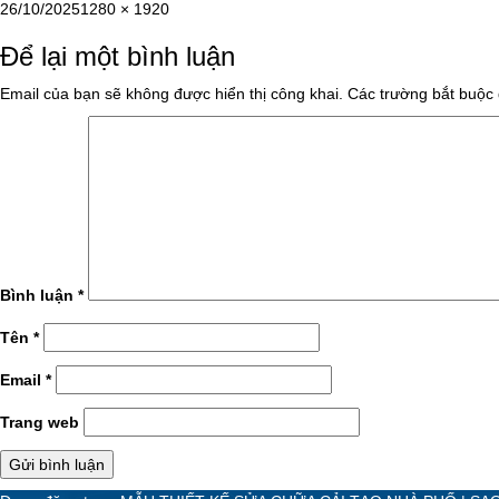
Đăng
Kích
26/10/2025
1280 × 1920
vào
cỡ
Để lại một bình luận
ngày
đầy
đủ
Email của bạn sẽ không được hiển thị công khai.
Các trường bắt buộc
Bình luận
*
Tên
*
Email
*
Trang web