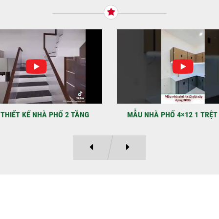
Tiế
TNH
NHẬ
LẠ
Địa
Kỳ 
THIẾT KẾ NHÀ PHỐ 2 TẦNG
MẪU NHÀ PHỐ 4×12 1 TRỆT
Ý KIẾN KHÁCH HÀNG