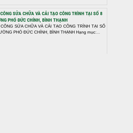
 CÔNG SỬA CHỮA VÀ CẢI TẠO CÔNG TRÌNH TẠI SỐ 8
NG PHÓ ĐỨC CHÍNH, BÌNH THẠNH
 CÔNG SỬA CHỮA VÀ CẢI TẠO CÔNG TRÌNH TẠI SỐ
ƯỜNG PHÓ ĐỨC CHÍNH, BÌNH THẠNH Hạng mục:...
N THÀNH ĐỔ BÊ TÔNG SÀN TẦNG 2 – CÔNG TRÌNH
 Ở ANH TÀI (P. LONG BÌNH)
N THÀNH ĐỔ BÊ TÔNG SÀN TẦNG 2 – CÔNG TRÌNH
 Ở ANH TÀI (P. LONG BÌNH) Hạng mục:...
I CÔNG THI CÔNG TRỌN GÓI NHÀ PHỐ TẠI QUẬN
H TÂN, TP.HCM