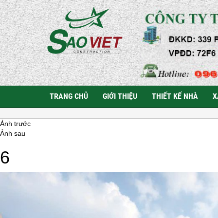
TRANG CHỦ
GIỚI THIỆU
THIẾT KẾ NHÀ
X
Ảnh trước
Ảnh sau
6