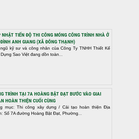
 NHẬT TIẾN ĐỘ THI CÔNG MÓNG CÔNG TRÌNH NHÀ Ở
 ĐÌNH ANH GIANG (XÃ ĐÔNG THẠNH)
 ngũ kỹ sư và công nhân của Công Ty TNHH Thiết Kế
 Dựng Sao Việt đang dồn toàn...
G TRÌNH TẠI 7A HOÀNG BẬT ĐẠT BƯỚC VÀO GIAI
N HOÀN THIỆN CUỐI CÙNG
g mục: Thi công xây dựng / Cải tạo hoàn thiện Địa
m: Số 7A đường Hoàng Bật Đạt, Phường...