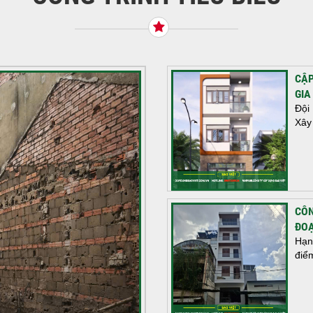
CẬP
GIA
Đội
Xây
CÔN
ĐOẠ
Hạn
điể