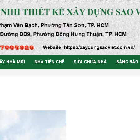
ÂY NHÀ MỚI
NHÀ TIỀN CHẾ
SỬA CHỮA NHÀ
BẢNG BÁO 