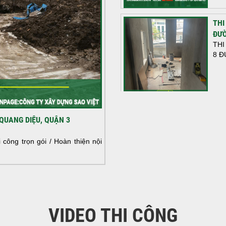
THI
ĐƯỜ
THI
8 Đ
HOÀ
QUANG DIỆU, QUẬN 3
NHÀ
HOÀ
công trọn gói / Hoàn thiện nội
NHÀ
VIDEO THI CÔNG
KHỞ
BÌN