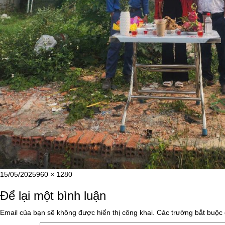
Đăng
Kích
15/05/2025
960 × 1280
vào
cỡ
Để lại một bình luận
ngày
đầy
đủ
Email của bạn sẽ không được hiển thị công khai.
Các trường bắt buộc