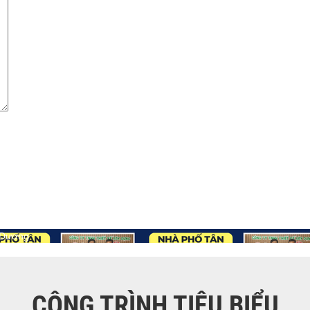
 Dương
CÔNG TRÌNH TIÊU BIỂU