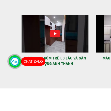
IỆT
DỰ ÁN BAO GỒM TRỆT, 3 LẦU VÀ SÂN
MÃU 
CHAT ZALO
THƯỢNG ANH THANH