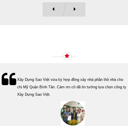
Ý KIẾN KHÁCH HÀNG
Lễ bàn giao nhà cho gia đình Cô Vân quận 11. Cám ơn anh Tính
đã tin tưởng, lựa chọn công ty Xây Dựng Sao Việt.