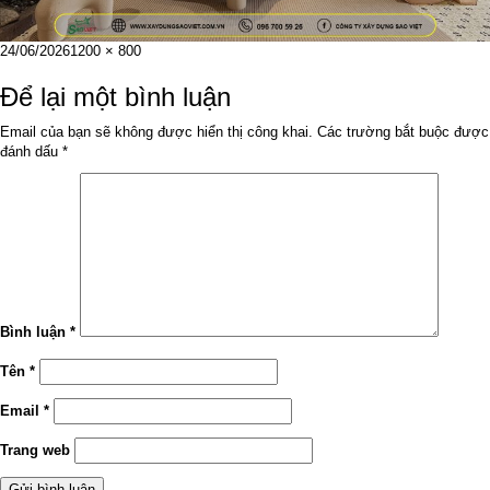
Đăng
Kích
24/06/2026
1200 × 800
vào
cỡ
ngày
đầy
Để lại một bình luận
đủ
Email của bạn sẽ không được hiển thị công khai.
Các trường bắt buộc được
đánh dấu
*
Bình luận
*
Tên
*
Email
*
Trang web