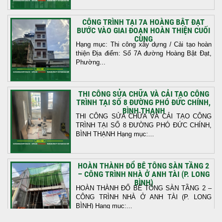
CÔNG TRÌNH TẠI 7A HOÀNG BẬT ĐẠT
BƯỚC VÀO GIAI ĐOẠN HOÀN THIỆN CUỐI
CÙNG
Hạng mục: Thi công xây dựng / Cải tạo hoàn
thiện Địa điểm: Số 7A đường Hoàng Bật Đạt,
Phường...
THI CÔNG SỬA CHỮA VÀ CẢI TẠO CÔNG
TRÌNH TẠI SỐ 8 ĐƯỜNG PHÓ ĐỨC CHÍNH,
BÌNH THẠNH
THI CÔNG SỬA CHỮA VÀ CẢI TẠO CÔNG
TRÌNH TẠI SỐ 8 ĐƯỜNG PHÓ ĐỨC CHÍNH,
BÌNH THẠNH Hạng mục:...
HOÀN THÀNH ĐỔ BÊ TÔNG SÀN TẦNG 2
– CÔNG TRÌNH NHÀ Ở ANH TÀI (P. LONG
BÌNH)
HOÀN THÀNH ĐỔ BÊ TÔNG SÀN TẦNG 2 –
CÔNG TRÌNH NHÀ Ở ANH TÀI (P. LONG
BÌNH) Hạng mục:...