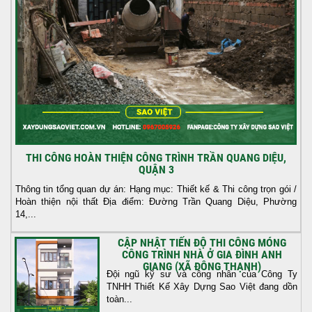
THI CÔNG HOÀN THIỆN CÔNG TRÌNH TRẦN QUANG DIỆU,
QUẬN 3
Thông tin tổng quan dự án: Hạng mục: Thiết kế & Thi công trọn gói /
Hoàn thiện nội thất Địa điểm: Đường Trần Quang Diệu, Phường
14,...
CẬP NHẬT TIẾN ĐỘ THI CÔNG MÓNG
CÔNG TRÌNH NHÀ Ở GIA ĐÌNH ANH
GIANG (XÃ ĐÔNG THẠNH)
Đội ngũ kỹ sư và công nhân của Công Ty
TNHH Thiết Kế Xây Dựng Sao Việt đang dồn
toàn...