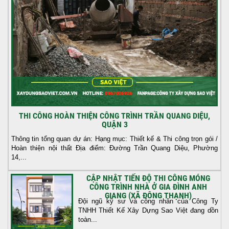
THI CÔNG HOÀN THIỆN CÔNG TRÌNH TRẦN QUANG DIỆU,
QUẬN 3
Thông tin tổng quan dự án: Hạng mục: Thiết kế & Thi công trọn gói /
Hoàn thiện nội thất Địa điểm: Đường Trần Quang Diệu, Phường
14,...
CẬP NHẬT TIẾN ĐỘ THI CÔNG MÓNG
CÔNG TRÌNH NHÀ Ở GIA ĐÌNH ANH
GIANG (XÃ ĐÔNG THẠNH)
Đội ngũ kỹ sư và công nhân của Công Ty
TNHH Thiết Kế Xây Dựng Sao Việt đang dồn
toàn...