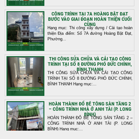
CÔNG TRÌNH TẠI 7A HOÀNG BẬT ĐẠT
BƯỚC VÀO GIAI ĐOẠN HOÀN THIỆN CUỐI
CÙNG
Hạng mục: Thi công xây dựng / Cải tạo hoàn
thiện Địa điểm: Số 7A đường Hoàng Bật Đạt,
Phường...
THI CÔNG SỬA CHỮA VÀ CẢI TẠO CÔNG
TRÌNH TẠI SỐ 8 ĐƯỜNG PHÓ ĐỨC CHÍNH,
BÌNH THẠNH
THI CÔNG SỬA CHỮA VÀ CẢI TẠO CÔNG
TRÌNH TẠI SỐ 8 ĐƯỜNG PHÓ ĐỨC CHÍNH,
BÌNH THẠNH Hạng mục:...
HOÀN THÀNH ĐỔ BÊ TÔNG SÀN TẦNG 2
– CÔNG TRÌNH NHÀ Ở ANH TÀI (P. LONG
BÌNH)
HOÀN THÀNH ĐỔ BÊ TÔNG SÀN TẦNG 2 –
CÔNG TRÌNH NHÀ Ở ANH TÀI (P. LONG
BÌNH) Hạng mục:...