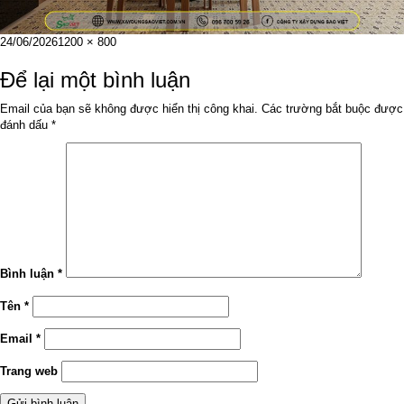
Đăng
Kích
24/06/2026
1200 × 800
vào
cỡ
ngày
đầy
Để lại một bình luận
đủ
Email của bạn sẽ không được hiển thị công khai.
Các trường bắt buộc được
đánh dấu
*
Bình luận
*
Tên
*
Email
*
Trang web