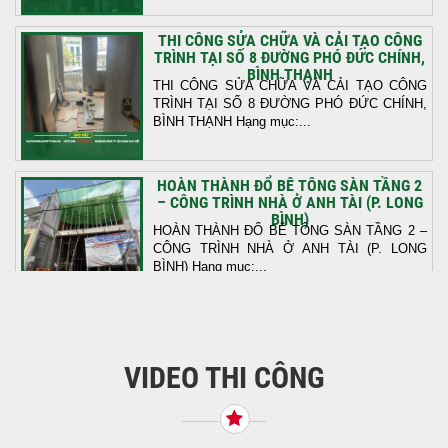
THI CÔNG SỬA CHỮA VÀ CẢI TẠO CÔNG
TRÌNH TẠI SỐ 8 ĐƯỜNG PHÓ ĐỨC CHÍNH,
BÌNH THẠNH
THI CÔNG SỬA CHỮA VÀ CẢI TẠO CÔNG
TRÌNH TẠI SỐ 8 ĐƯỜNG PHÓ ĐỨC CHÍNH,
BÌNH THẠNH Hạng mục:...
HOÀN THÀNH ĐỔ BÊ TÔNG SÀN TẦNG 2
– CÔNG TRÌNH NHÀ Ở ANH TÀI (P. LONG
BÌNH)
HOÀN THÀNH ĐỔ BÊ TÔNG SÀN TẦNG 2 –
CÔNG TRÌNH NHÀ Ở ANH TÀI (P. LONG
BÌNH) Hạng mục:...
KHỞI CÔNG THI CÔNG TRỌN GÓI NHÀ
PHỐ TẠI QUẬN BÌNH TÂN, TP.HCM
VIDEO THI CÔNG
Tiếp nối sự tin tưởng từ quý khách hàng, vừa
qua Công Ty TNHH Thiết Kế Xây Dựng Sao
Việt...