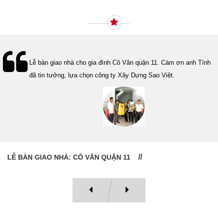
Ý KIẾN KHÁCH HÀNG
Lễ bàn giao nhà cho gia đình Cô Vân quận 11. Cám ơn anh Tính
đã tin tưởng, lựa chọn công ty Xây Dựng Sao Việt.
LỄ BÀN GIAO NHÀ: CÔ VÂN QUẬN 11