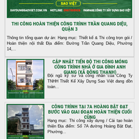
THI CÔNG HOÀN THIỆN CÔNG TRÌNH TRẦN QUANG DIỆU,
QUẬN 3
Thông tin tổng quan dự án: Hạng mục: Thiết kế & Thi công trọn gói /
Hoàn thiện nội thất Địa điểm: Đường Trần Quang Diệu, Phường
14,...
CẬP NHẬT TIẾN ĐỘ THI CÔNG MÓNG
CÔNG TRÌNH NHÀ Ở GIA ĐÌNH ANH
GIANG (XÃ ĐÔNG THẠNH)
Đội ngũ kỹ sư và công nhân của Công Ty
TNHH Thiết Kế Xây Dựng Sao Việt đang dồn
toàn...
CÔNG TRÌNH TẠI 7A HOÀNG BẬT ĐẠT
BƯỚC VÀO GIAI ĐOẠN HOÀN THIỆN CUỐI
CÙNG
Hạng mục: Thi công xây dựng / Cải tạo hoàn
thiện Địa điểm: Số 7A đường Hoàng Bật Đạt,
Phường...