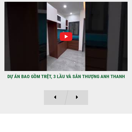
NHẬN CHÌA KHÓA – TRAO TỔ ẤM MỚI
TẠI PHƯỜNG AN LẠC
Địa điểm: Đường Lâm Hoành, phường An
LạcGia chủ: Anh Kỳ Xây Dựng Sao Việt chính
thức hoàn tất và...
DỰ ÁN BAO GỒM TRỆT, 3 LẦU VÀ SÂN THƯỢNG ANH THANH