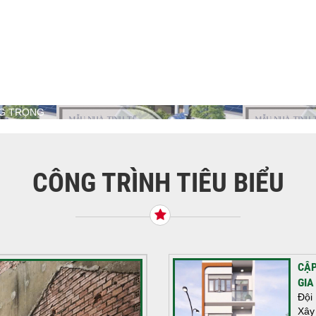
NG TRỌNG
CÔNG TRÌNH TIÊU BIỂU
CẬP
GIA
Đội
Xây