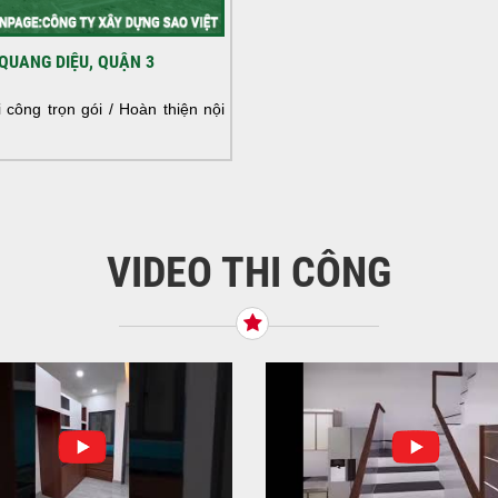
HOÀ
QUANG DIỆU, QUẬN 3
NHÀ
HOÀ
công trọn gói / Hoàn thiện nội
NHÀ
VIDEO THI CÔNG
KHỞ
BÌN
Tiế
TNH
NHẬ