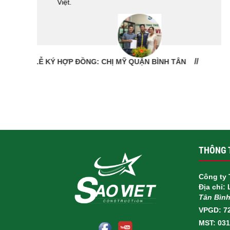
LỄ BÀN GIAO NHÀ: CÔ VÂN QUẬN 11
THÔNG T
Công ty 
Địa chỉ:
Tân Bìn
VPGD: 7
MST: 03