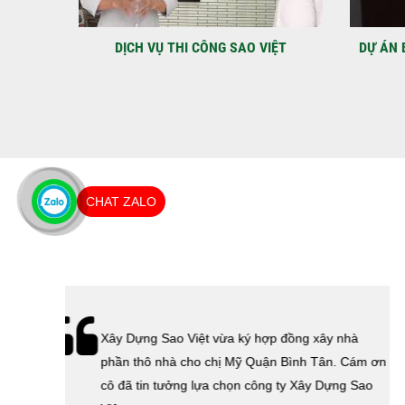
IỆT
DỰ ÁN BAO GỒM TRỆT, 3 LẦU VÀ SÂN
MÃU 
THƯỢNG ANH THANH
CHAT ZALO
hà
Lễ bàn giao nhà cho gia đình Cô Vân quận 11.
Cám ơn
Cám ơn anh Tính đã tin tưởng, lựa chọn công ty
 Sao
Xây Dựng Sao Việt.