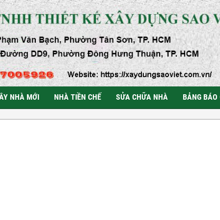
ÂY NHÀ MỚI
NHÀ TIỀN CHẾ
SỬA CHỮA NHÀ
BẢNG BÁO 