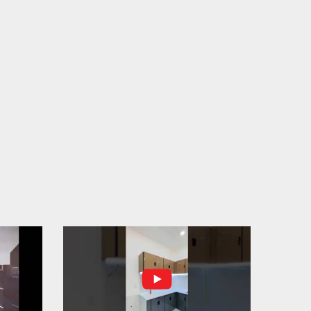
N THÀNH ĐỔ BÊ TÔNG SÀN TẦNG 2 – CÔNG TRÌNH
 Ở ANH TÀI (P. LONG BÌNH)
N THÀNH ĐỔ BÊ TÔNG SÀN TẦNG 2 – CÔNG TRÌNH
 Ở ANH TÀI (P. LONG BÌNH) Hạng mục:...
I CÔNG THI CÔNG TRỌN GÓI NHÀ PHỐ TẠI QUẬN
H TÂN, TP.HCM
p nối sự tin tưởng từ quý khách hàng, vừa qua Công Ty
H Thiết Kế Xây Dựng Sao Việt...
N CHÌA KHÓA – TRAO TỔ ẤM MỚI TẠI PHƯỜNG AN