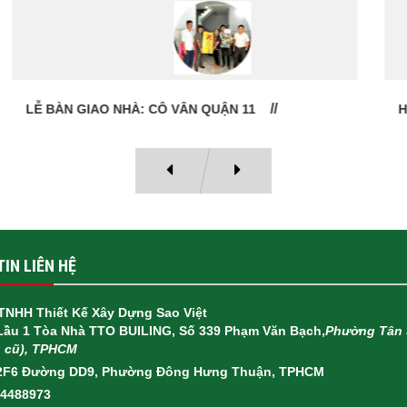
HỢP ĐỒNG THI CÔNG TRỌN GÓI QUẬN 6
IN LIÊN HỆ
TNHH Thiết Kế Xây Dựng Sao Việt
 Lầu 1 Tòa Nhà TTO BUILING, Số 339 Phạm Văn Bạch,
Phường Tân 
h cũ), TPHCM
2F6 Đường DD9, Phường Đông Hưng Thuận, TPHCM
14488973