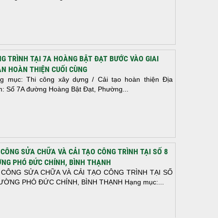
G TRÌNH TẠI 7A HOÀNG BẬT ĐẠT BƯỚC VÀO GIAI
N HOÀN THIỆN CUỐI CÙNG
g mục: Thi công xây dựng / Cải tạo hoàn thiện Địa
m: Số 7A đường Hoàng Bật Đạt, Phường...
 CÔNG SỬA CHỮA VÀ CẢI TẠO CÔNG TRÌNH TẠI SỐ 8
NG PHÓ ĐỨC CHÍNH, BÌNH THẠNH
 CÔNG SỬA CHỮA VÀ CẢI TẠO CÔNG TRÌNH TẠI SỐ
ƯỜNG PHÓ ĐỨC CHÍNH, BÌNH THẠNH Hạng mục:...