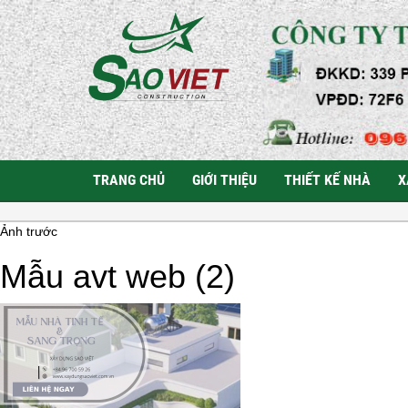
TRANG CHỦ
GIỚI THIỆU
THIẾT KẾ NHÀ
X
Ảnh trước
Mẫu avt web (2)