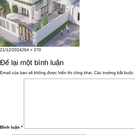
Đăng
Kích
21/12/2024
264 × 270
vào
cỡ
Để lại một bình luận
ngày
đầy
đủ
Email của bạn sẽ không được hiển thị công khai.
Các trường bắt buộc
Bình luận
*