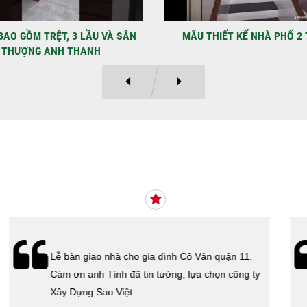
LẠ
Địa
Kỳ 
THIẾT KẾ NHÀ PHỐ 2 TẦNG
MẪU NHÀ PHỐ 4×12 1 TRỆT
Ý KIẾN KHÁCH HÀNG
Xây Dựng Sao Việt vừa ký hợp đồng xây dựng
nhà cho cô Kim Thanh Quận 6. Cám ơn cô đã tin
tưởng lựa chọn công ty Xây Dựng Sao Việt.