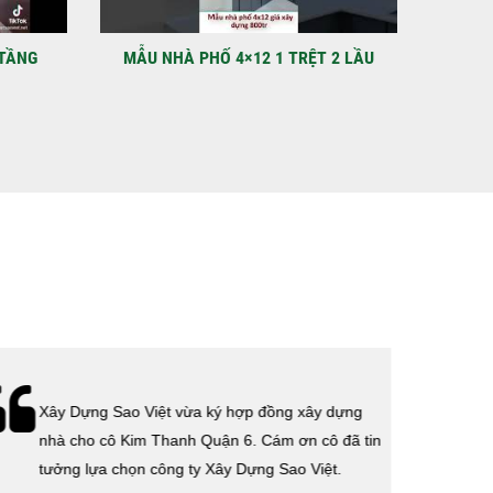
C
 điểm: Đường Lâm Hoành, phường An LạcGia chủ: Anh
Xây Dựng Sao Việt chính thức hoàn tất và...
 2 LẦU
MẪU THIẾT KẾ VILA QUẬN 12 NHÀ ANH
VIDEO N
HÙNG
Lễ bàn giao nhà cho gia đình anh Tính quận 3.
Cám ơn anh Tính đã tin tưởng, lựa chọn công ty
Xây Dựng Sao Việt.