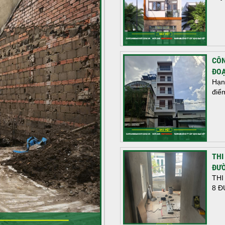
CÔN
ĐOẠ
Hạn
điể
THI
ĐƯỜ
THI
8 Đ