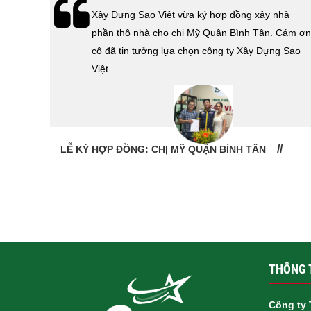
hà
Lễ bàn giao nhà cho gia đình Cô Vân quận 11.
Cám ơn
Cám ơn anh Tính đã tin tưởng, lựa chọn công ty
 Sao
Xây Dựng Sao Việt.
LỄ BÀN GIAO NHÀ: CÔ VÂN QUẬN 11
THÔNG T
Công ty 