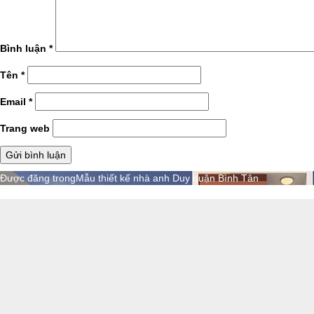
Bình luận
*
Tên
*
Email
*
Trang web
Điều
Được đăng trong
Mẫu thiết kế nhà anh Duy quận Bình Tân
hướng
bài
viết