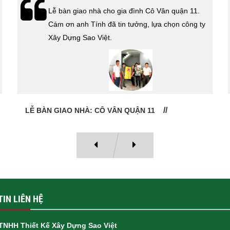
Xây Dựng Sao Việt vừa ký hợp đồng xây dựng
nhà cho cô Kim Thanh Quận 6. Cám ơn cô đã tin
tưởng lựa chọn công ty Xây Dựng Sao Việt.
HỢP ĐỒNG THI CÔNG TRỌN GÓI QUẬN 6
IN LIÊN HỆ
TNHH Thiết Kế Xây Dựng Sao Việt