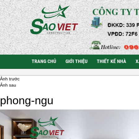
TRANG CHỦ
GIỚI THIỆU
THIẾT KẾ NHÀ
X
Ảnh trước
Ảnh sau
phong-ngu