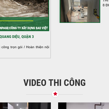
THI
8 Đ
HOÀ
QUANG DIỆU, QUẬN 3
NHÀ
HOÀ
công trọn gói / Hoàn thiện nội
NHÀ
VIDEO THI CÔNG
KHỞ
BÌN
Tiế
TNH