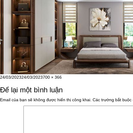
Đăng
Kích
24/03/2023
24/03/2023
700 × 366
vào
cỡ
Để lại một bình luận
ngày
đầy
đủ
Email của bạn sẽ không được hiển thị công khai.
Các trường bắt buộc