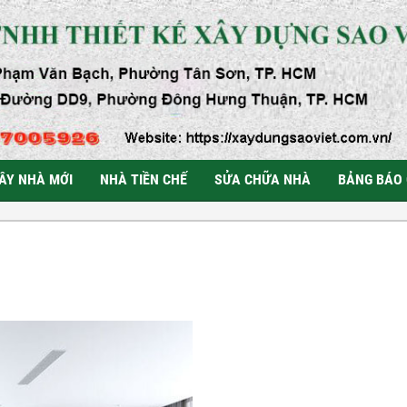
ÂY NHÀ MỚI
NHÀ TIỀN CHẾ
SỬA CHỮA NHÀ
BẢNG BÁO 