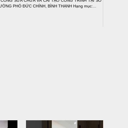
 CÔNG SỬA CHỮA VÀ CẢI TẠO CÔNG TRÌNH TẠI SỐ
ƯỜNG PHÓ ĐỨC CHÍNH, BÌNH THẠNH Hạng mục:...
N THÀNH ĐỔ BÊ TÔNG SÀN TẦNG 2 – CÔNG TRÌNH
 Ở ANH TÀI (P. LONG BÌNH)
N THÀNH ĐỔ BÊ TÔNG SÀN TẦNG 2 – CÔNG TRÌNH
 Ở ANH TÀI (P. LONG BÌNH) Hạng mục:...
I CÔNG THI CÔNG TRỌN GÓI NHÀ PHỐ TẠI QUẬN
H TÂN, TP.HCM
p nối sự tin tưởng từ quý khách hàng, vừa qua Công Ty
H Thiết Kế Xây Dựng Sao Việt...