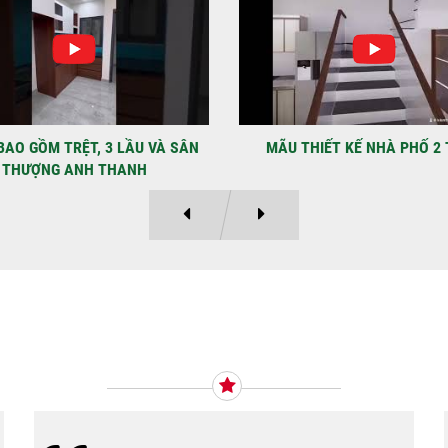
NHẬ
LẠ
Địa
Kỳ 
THIẾT KẾ NHÀ PHỐ 2 TẦNG
MẪU NHÀ PHỐ 4×12 1 TRỆT
Ý KIẾN KHÁCH HÀNG