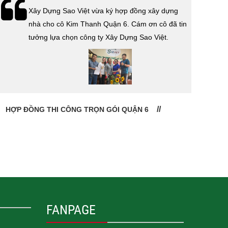
Lễ bàn giao nhà cho gia đình anh Tính quận 3.
Cám ơn anh Tính đã tin tưởng, lựa chọn công ty
Xây Dựng Sao Việt.
CHỦ ĐẦU TƯ: ANH TÍNH QUẬN 3
CHỦ
FANPAGE