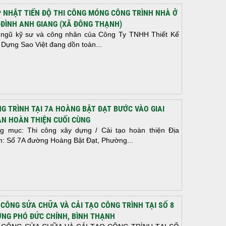
 NHẬT TIẾN ĐỘ THI CÔNG MÓNG CÔNG TRÌNH NHÀ Ở
 ĐÌNH ANH GIANG (XÃ ĐÔNG THẠNH)
 ngũ kỹ sư và công nhân của Công Ty TNHH Thiết Kế
 Dựng Sao Việt đang dồn toàn...
G TRÌNH TẠI 7A HOÀNG BẬT ĐẠT BƯỚC VÀO GIAI
N HOÀN THIỆN CUỐI CÙNG
g mục: Thi công xây dựng / Cải tạo hoàn thiện Địa
m: Số 7A đường Hoàng Bật Đạt, Phường...
 CÔNG SỬA CHỮA VÀ CẢI TẠO CÔNG TRÌNH TẠI SỐ 8
NG PHÓ ĐỨC CHÍNH, BÌNH THẠNH