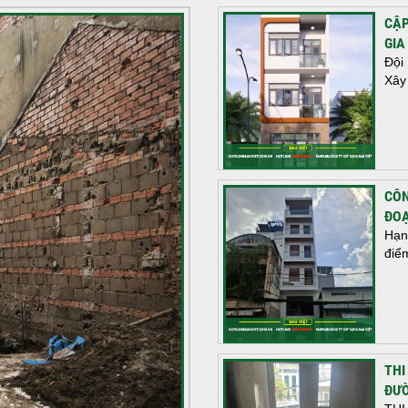
CẬP
GIA
Đội
Xây
CÔN
ĐOẠ
Hạn
điể
THI
ĐƯỜ