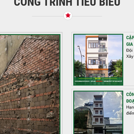
CÔNG TRÌNH TIÊU BIỂU
CẬP
GIA
Đội
Xây
CÔN
ĐOẠ
Hạn
điể