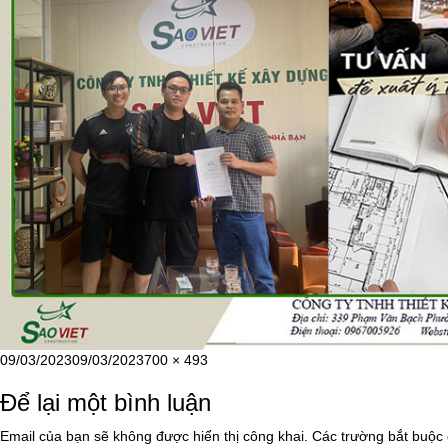
Đăng
Kích
09/03/2023
09/03/2023
700 × 493
vào
cỡ
Để lại một bình luận
ngày
đầy
đủ
Email của bạn sẽ không được hiển thị công khai.
Các trường bắt buộc