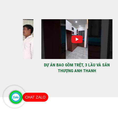
IỆT
DỰ ÁN BAO GỒM TRỆT, 3 LẦU VÀ SÂN
MÃU 
THƯỢNG ANH THANH
CHAT ZALO