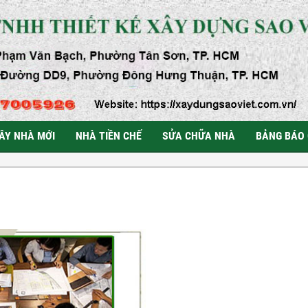
ÂY NHÀ MỚI
NHÀ TIỀN CHẾ
SỬA CHỮA NHÀ
BẢNG BÁO 