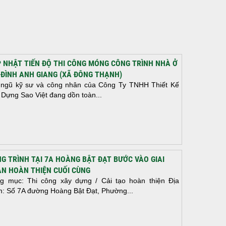
 NHẬT TIẾN ĐỘ THI CÔNG MÓNG CÔNG TRÌNH NHÀ Ở
 ĐÌNH ANH GIANG (XÃ ĐÔNG THẠNH)
 ngũ kỹ sư và công nhân của Công Ty TNHH Thiết Kế
 Dựng Sao Việt đang dồn toàn...
G TRÌNH TẠI 7A HOÀNG BẬT ĐẠT BƯỚC VÀO GIAI
N HOÀN THIỆN CUỐI CÙNG
g mục: Thi công xây dựng / Cải tạo hoàn thiện Địa
m: Số 7A đường Hoàng Bật Đạt, Phường...