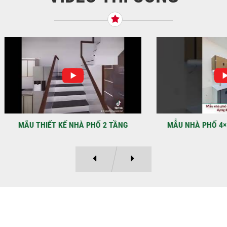
BÌN
Tiế
TNH
NHẬ
LẠ
Địa
Kỳ 
THIẾT KẾ NHÀ PHỐ 2 TẦNG
MẪU NHÀ PHỐ 4×12 1 TRỆT
Ý KIẾN KHÁCH HÀNG