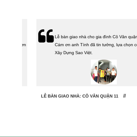
hà
Lễ bàn giao nhà cho gia đình Cô Vân quận 11.
Cám ơn
Cám ơn anh Tính đã tin tưởng, lựa chọn công ty
 Sao
Xây Dựng Sao Việt.
LỄ BÀN GIAO NHÀ: CÔ VÂN QUẬN 11