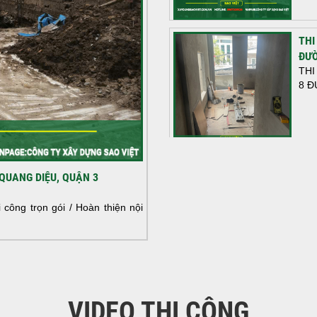
THI
ĐƯỜ
THI
8 Đ
HOÀ
QUANG DIỆU, QUẬN 3
NHÀ
HOÀ
công trọn gói / Hoàn thiện nội
NHÀ
VIDEO THI CÔNG
KHỞ