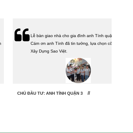
Lễ bàn giao nhà cho gia đình anh Tính quận 3.
Cám ơn anh Tính đã tin tưởng, lựa chọn công ty
Xây Dựng Sao Việt.
CHỦ ĐẦU TƯ: ANH TÍNH QUẬN 3
CHỦ