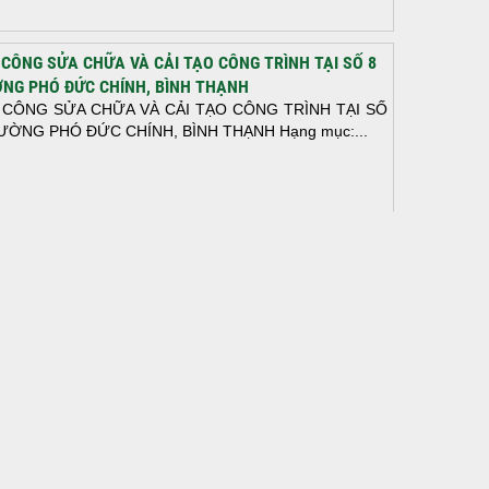
 CÔNG SỬA CHỮA VÀ CẢI TẠO CÔNG TRÌNH TẠI SỐ 8
NG PHÓ ĐỨC CHÍNH, BÌNH THẠNH
 CÔNG SỬA CHỮA VÀ CẢI TẠO CÔNG TRÌNH TẠI SỐ
ƯỜNG PHÓ ĐỨC CHÍNH, BÌNH THẠNH Hạng mục:...
N THÀNH ĐỔ BÊ TÔNG SÀN TẦNG 2 – CÔNG TRÌNH
 Ở ANH TÀI (P. LONG BÌNH)
N THÀNH ĐỔ BÊ TÔNG SÀN TẦNG 2 – CÔNG TRÌNH
 Ở ANH TÀI (P. LONG BÌNH) Hạng mục:...
I CÔNG THI CÔNG TRỌN GÓI NHÀ PHỐ TẠI QUẬN