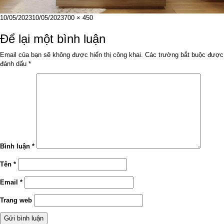
Đăng
Kích
10/05/2023
10/05/2023
700 × 450
vào
cỡ
ngày
đầy
Để lại một bình luận
đủ
Email của bạn sẽ không được hiển thị công khai.
Các trường bắt buộc được
đánh dấu
*
Bình luận
*
Tên
*
Email
*
Trang web