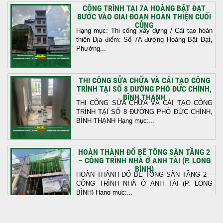
CÔNG TRÌNH TẠI 7A HOÀNG BẬT ĐẠT
BƯỚC VÀO GIAI ĐOẠN HOÀN THIỆN CUỐI
CÙNG
Hạng mục: Thi công xây dựng / Cải tạo hoàn
thiện Địa điểm: Số 7A đường Hoàng Bật Đạt,
Phường...
THI CÔNG SỬA CHỮA VÀ CẢI TẠO CÔNG
TRÌNH TẠI SỐ 8 ĐƯỜNG PHÓ ĐỨC CHÍNH,
BÌNH THẠNH
THI CÔNG SỬA CHỮA VÀ CẢI TẠO CÔNG
TRÌNH TẠI SỐ 8 ĐƯỜNG PHÓ ĐỨC CHÍNH,
BÌNH THẠNH Hạng mục:...
HOÀN THÀNH ĐỔ BÊ TÔNG SÀN TẦNG 2
– CÔNG TRÌNH NHÀ Ở ANH TÀI (P. LONG
BÌNH)
HOÀN THÀNH ĐỔ BÊ TÔNG SÀN TẦNG 2 –
CÔNG TRÌNH NHÀ Ở ANH TÀI (P. LONG
BÌNH) Hạng mục:...