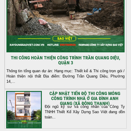
THI CÔNG HOÀN THIỆN CÔNG TRÌNH TRẦN QUANG DIỆU,
QUẬN 3
Thông tin tổng quan dự án: Hạng mục: Thiết kế & Thi công trọn gói /
Hoàn thiện nội thất Địa điểm: Đường Trần Quang Diệu, Phường
14,...
CẬP NHẬT TIẾN ĐỘ THI CÔNG MÓNG
CÔNG TRÌNH NHÀ Ở GIA ĐÌNH ANH
GIANG (XÃ ĐÔNG THẠNH)
Đội ngũ kỹ sư và công nhân của Công Ty
TNHH Thiết Kế Xây Dựng Sao Việt đang dồn
toàn...