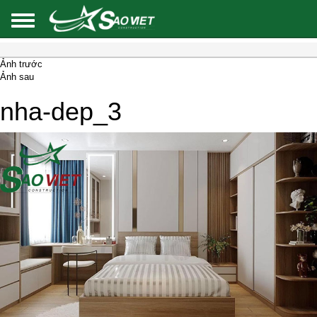
Ảnh trước
Ảnh sau
nha-dep_3