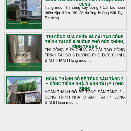
CÙNG
Hạng mục: Thi công xây dựng / Cải tạo hoàn
thiện Địa điểm: Số 7A đường Hoàng Bật Đạt,
Phường...
THI CÔNG SỬA CHỮA VÀ CẢI TẠO CÔNG
TRÌNH TẠI SỐ 8 ĐƯỜNG PHÓ ĐỨC CHÍNH,
BÌNH THẠNH
THI CÔNG SỬA CHỮA VÀ CẢI TẠO CÔNG
TRÌNH TẠI SỐ 8 ĐƯỜNG PHÓ ĐỨC CHÍNH,
BÌNH THẠNH Hạng mục:...
HOÀN THÀNH ĐỔ BÊ TÔNG SÀN TẦNG 2
– CÔNG TRÌNH NHÀ Ở ANH TÀI (P. LONG
BÌNH)
HOÀN THÀNH ĐỔ BÊ TÔNG SÀN TẦNG 2 –
CÔNG TRÌNH NHÀ Ở ANH TÀI (P. LONG
BÌNH) Hạng mục:...
KHỞI CÔNG THI CÔNG TRỌN GÓI NHÀ
PHỐ TẠI QUẬN BÌNH TÂN, TP.HCM