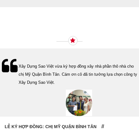
Ý KIẾN KHÁCH HÀNG
Lễ bàn giao nhà cho gia đình Cô Vân quận 11. Cám ơn anh Tính
đã tin tưởng, lựa chọn công ty Xây Dựng Sao Việt.
LỄ BÀN GIAO NHÀ: CÔ VÂN QUẬN 11