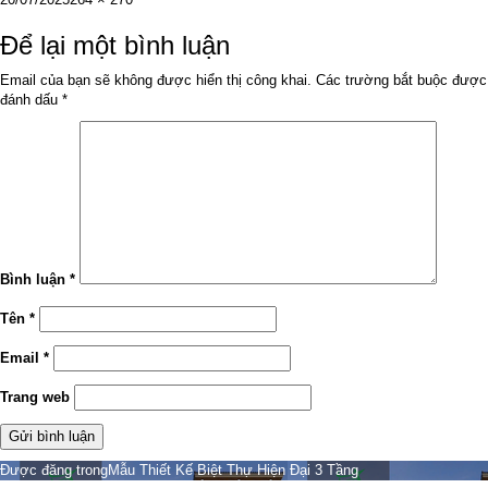
vào
cỡ
ngày
đầy
Để lại một bình luận
đủ
Email của bạn sẽ không được hiển thị công khai.
Các trường bắt buộc được
đánh dấu
*
Bình luận
*
Tên
*
Email
*
Trang web
Điều
Được đăng trong
Mẫu Thiết Kế Biệt Thự Hiện Đại 3 Tầng