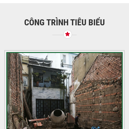
hướng
bài
viết
CÔNG TRÌNH TIÊU BIỂU