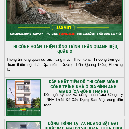
THI CÔNG HOÀN THIỆN CÔNG TRÌNH TRẦN QUANG DIỆU,
QUẬN 3
Thông tin tổng quan dự án: Hạng mục: Thiết kế & Thi công trọn gói /
Hoàn thiện nội thất Địa điểm: Đường Trần Quang Diệu, Phường
14,...
CẬP NHẬT TIẾN ĐỘ THI CÔNG MÓNG
CÔNG TRÌNH NHÀ Ở GIA ĐÌNH ANH
GIANG (XÃ ĐÔNG THẠNH)
Đội ngũ kỹ sư và công nhân của Công Ty
TNHH Thiết Kế Xây Dựng Sao Việt đang dồn
toàn...
CÔNG TRÌNH TẠI 7A HOÀNG BẬT ĐẠT
BƯỚC VÀO GIAI ĐOẠN HOÀN THIỆN CUỐI