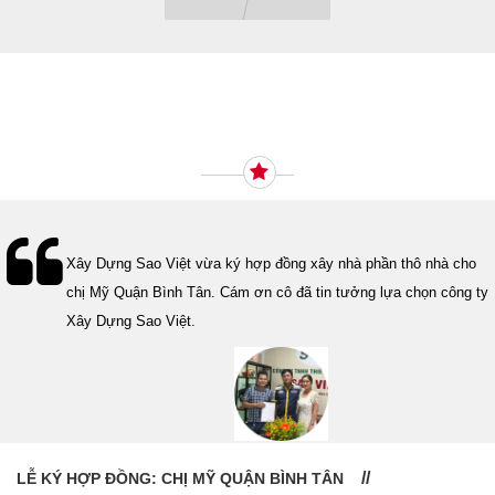
Ý KIẾN KHÁCH HÀNG
Lễ bàn giao nhà cho gia đình Cô Vân quận 11. Cám ơn anh Tính
đã tin tưởng, lựa chọn công ty Xây Dựng Sao Việt.
LỄ BÀN GIAO NHÀ: CÔ VÂN QUẬN 11