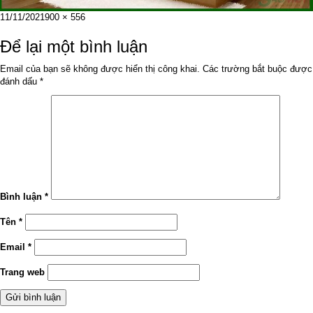
Đăng
Kích
11/11/2021
900 × 556
vào
cỡ
ngày
đầy
Để lại một bình luận
đủ
Email của bạn sẽ không được hiển thị công khai.
Các trường bắt buộc được
đánh dấu
*
Bình luận
*
Tên
*
Email
*
Trang web