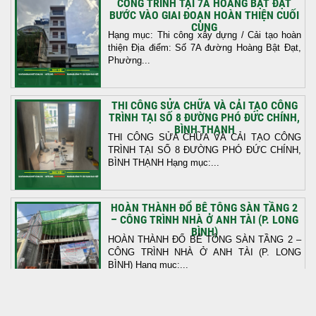
CÔNG TRÌNH TẠI 7A HOÀNG BẬT ĐẠT
BƯỚC VÀO GIAI ĐOẠN HOÀN THIỆN CUỐI
CÙNG
Hạng mục: Thi công xây dựng / Cải tạo hoàn
thiện Địa điểm: Số 7A đường Hoàng Bật Đạt,
Phường...
THI CÔNG SỬA CHỮA VÀ CẢI TẠO CÔNG
TRÌNH TẠI SỐ 8 ĐƯỜNG PHÓ ĐỨC CHÍNH,
BÌNH THẠNH
THI CÔNG SỬA CHỮA VÀ CẢI TẠO CÔNG
TRÌNH TẠI SỐ 8 ĐƯỜNG PHÓ ĐỨC CHÍNH,
BÌNH THẠNH Hạng mục:...
HOÀN THÀNH ĐỔ BÊ TÔNG SÀN TẦNG 2
– CÔNG TRÌNH NHÀ Ở ANH TÀI (P. LONG
BÌNH)
HOÀN THÀNH ĐỔ BÊ TÔNG SÀN TẦNG 2 –
CÔNG TRÌNH NHÀ Ở ANH TÀI (P. LONG
BÌNH) Hạng mục:...
KHỞI CÔNG THI CÔNG TRỌN GÓI NHÀ