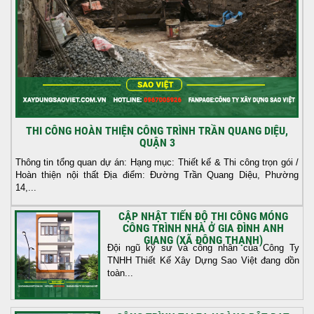
THI CÔNG HOÀN THIỆN CÔNG TRÌNH TRẦN QUANG DIỆU,
QUẬN 3
Thông tin tổng quan dự án: Hạng mục: Thiết kế & Thi công trọn gói /
Hoàn thiện nội thất Địa điểm: Đường Trần Quang Diệu, Phường
14,...
CẬP NHẬT TIẾN ĐỘ THI CÔNG MÓNG
CÔNG TRÌNH NHÀ Ở GIA ĐÌNH ANH
GIANG (XÃ ĐÔNG THẠNH)
Đội ngũ kỹ sư và công nhân của Công Ty
TNHH Thiết Kế Xây Dựng Sao Việt đang dồn
toàn...