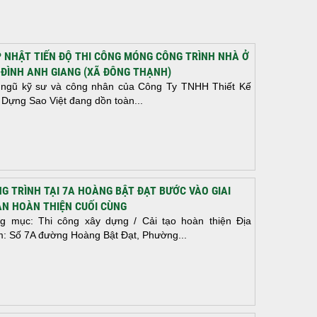
 NHẬT TIẾN ĐỘ THI CÔNG MÓNG CÔNG TRÌNH NHÀ Ở
 ĐÌNH ANH GIANG (XÃ ĐÔNG THẠNH)
 ngũ kỹ sư và công nhân của Công Ty TNHH Thiết Kế
 Dựng Sao Việt đang dồn toàn...
G TRÌNH TẠI 7A HOÀNG BẬT ĐẠT BƯỚC VÀO GIAI
N HOÀN THIỆN CUỐI CÙNG
g mục: Thi công xây dựng / Cải tạo hoàn thiện Địa
m: Số 7A đường Hoàng Bật Đạt, Phường...