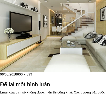
Đăng
Kích
06/03/2018
600 × 399
vào
cỡ
Để lại một bình luận
ngày
đầy
đủ
Email của bạn sẽ không được hiển thị công khai.
Các trường bắt buộc