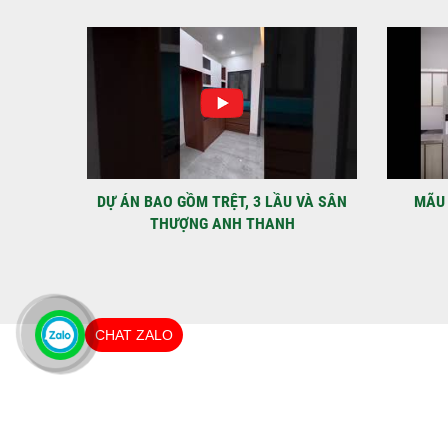
IỆT
DỰ ÁN BAO GỒM TRỆT, 3 LẦU VÀ SÂN
MÃU 
THƯỢNG ANH THANH
CHAT ZALO