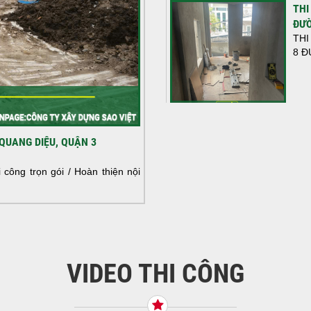
THI
ĐƯỜ
THI
8 Đ
HOÀ
QUANG DIỆU, QUẬN 3
NHÀ
HOÀ
công trọn gói / Hoàn thiện nội
NHÀ
VIDEO THI CÔNG
KHỞ
BÌN
Tiế