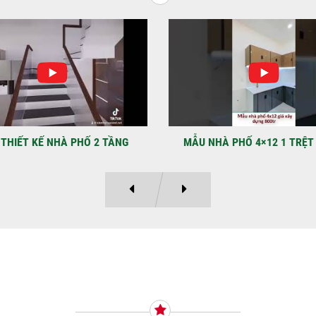
TNH
NHẬ
LẠ
Địa
Kỳ 
THIẾT KẾ NHÀ PHỐ 2 TẦNG
MẪU NHÀ PHỐ 4×12 1 TRỆT
Ý KIẾN KHÁCH HÀNG