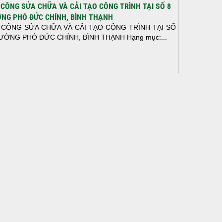
 CÔNG SỬA CHỮA VÀ CẢI TẠO CÔNG TRÌNH TẠI SỐ 8
NG PHÓ ĐỨC CHÍNH, BÌNH THẠNH
 CÔNG SỬA CHỮA VÀ CẢI TẠO CÔNG TRÌNH TẠI SỐ
ƯỜNG PHÓ ĐỨC CHÍNH, BÌNH THẠNH Hạng mục:...
N THÀNH ĐỔ BÊ TÔNG SÀN TẦNG 2 – CÔNG TRÌNH
 Ở ANH TÀI (P. LONG BÌNH)
N THÀNH ĐỔ BÊ TÔNG SÀN TẦNG 2 – CÔNG TRÌNH
 Ở ANH TÀI (P. LONG BÌNH) Hạng mục:...
I CÔNG THI CÔNG TRỌN GÓI NHÀ PHỐ TẠI QUẬN
H TÂN, TP.HCM
p nối sự tin tưởng từ quý khách hàng, vừa qua Công Ty