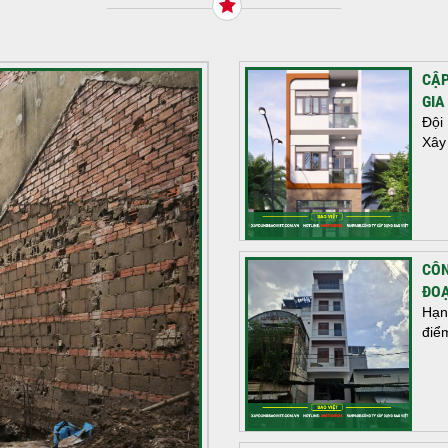
CẬP
GIA
Đội
Xây
CÔN
ĐOẠ
Hạn
điể