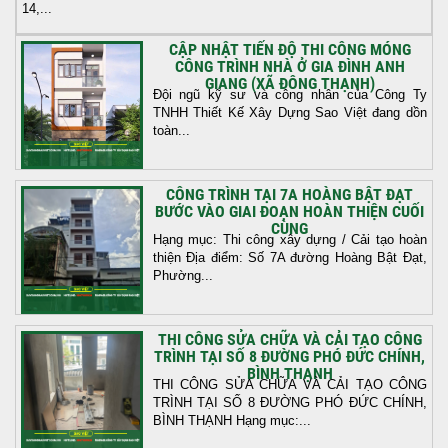
14,...
CẬP NHẬT TIẾN ĐỘ THI CÔNG MÓNG
CÔNG TRÌNH NHÀ Ở GIA ĐÌNH ANH
GIANG (XÃ ĐÔNG THẠNH)
Đội ngũ kỹ sư và công nhân của Công Ty
TNHH Thiết Kế Xây Dựng Sao Việt đang dồn
toàn...
CÔNG TRÌNH TẠI 7A HOÀNG BẬT ĐẠT
BƯỚC VÀO GIAI ĐOẠN HOÀN THIỆN CUỐI
CÙNG
Hạng mục: Thi công xây dựng / Cải tạo hoàn
thiện Địa điểm: Số 7A đường Hoàng Bật Đạt,
Phường...
THI CÔNG SỬA CHỮA VÀ CẢI TẠO CÔNG
TRÌNH TẠI SỐ 8 ĐƯỜNG PHÓ ĐỨC CHÍNH,
BÌNH THẠNH
THI CÔNG SỬA CHỮA VÀ CẢI TẠO CÔNG
TRÌNH TẠI SỐ 8 ĐƯỜNG PHÓ ĐỨC CHÍNH,
BÌNH THẠNH Hạng mục:...