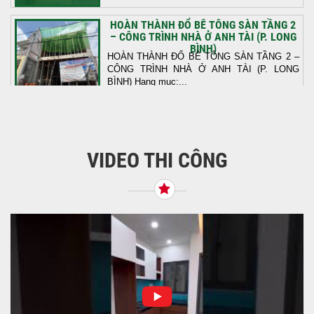
HOÀN THÀNH ĐỔ BÊ TÔNG SÀN TẦNG 2
– CÔNG TRÌNH NHÀ Ở ANH TÀI (P. LONG
BÌNH)
HOÀN THÀNH ĐỔ BÊ TÔNG SÀN TẦNG 2 –
CÔNG TRÌNH NHÀ Ở ANH TÀI (P. LONG
BÌNH) Hạng mục:...
KHỞI CÔNG THI CÔNG TRỌN GÓI NHÀ
PHỐ TẠI QUẬN BÌNH TÂN, TP.HCM
VIDEO THI CÔNG
Tiếp nối sự tin tưởng từ quý khách hàng, vừa
qua Công Ty TNHH Thiết Kế Xây Dựng Sao
Việt...
NHẬN CHÌA KHÓA – TRAO TỔ ẤM MỚI
TẠI PHƯỜNG AN LẠC
Địa điểm: Đường Lâm Hoành, phường An
LạcGia chủ: Anh Kỳ Xây Dựng Sao Việt chính
thức hoàn tất và...