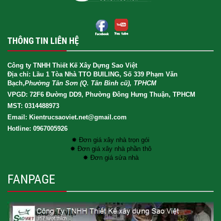
THÔNG TIN LIÊN HỆ
Công ty TNHH Thiết Kế Xây Dựng Sao Việt
Địa chỉ: Lầu 1 Tòa Nhà TTO BUILING, Số 339 Phạm Văn
Bạch,
Phường Tân Sơn (Q. Tân Bình cũ), TPHCM
VPGD: 72F6 Đường DD9, Phường Đông Hưng Thuận, TPHCM
MST: 0314488973
Email: Kientrucsaoviet.net@gmail.com
Hotline: 0967005926
✸ Đơn giá xây nhà trọn gói
✸ Đơn giá xây nhà phần thô
✸ Đơn giá sửa nhà
FANPAGE