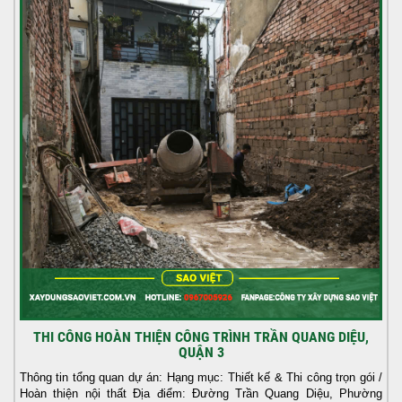
THI CÔNG HOÀN THIỆN CÔNG TRÌNH TRẦN QUANG DIỆU,
QUẬN 3
Thông tin tổng quan dự án: Hạng mục: Thiết kế & Thi công trọn gói /
Hoàn thiện nội thất Địa điểm: Đường Trần Quang Diệu, Phường