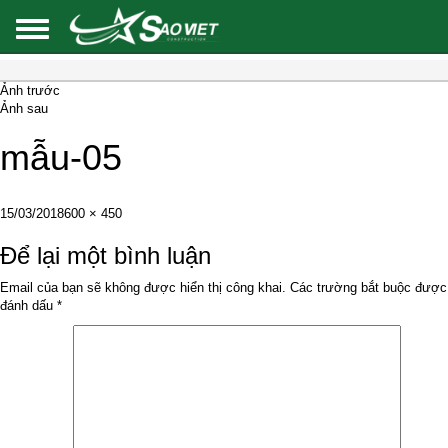
Ảnh trước
Ảnh sau
mẫu-05
Đăng
Kích
15/03/2018
600 × 450
vào
cỡ
ngày
đầy
Để lại một bình luận
đủ
Email của bạn sẽ không được hiển thị công khai.
Các trường bắt buộc được
đánh dấu
*