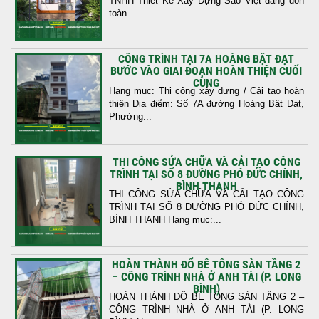
TNHH Thiết Kế Xây Dựng Sao Việt đang dồn
toàn...
CÔNG TRÌNH TẠI 7A HOÀNG BẬT ĐẠT
BƯỚC VÀO GIAI ĐOẠN HOÀN THIỆN CUỐI
CÙNG
Hạng mục: Thi công xây dựng / Cải tạo hoàn
thiện Địa điểm: Số 7A đường Hoàng Bật Đạt,
Phường...
THI CÔNG SỬA CHỮA VÀ CẢI TẠO CÔNG
TRÌNH TẠI SỐ 8 ĐƯỜNG PHÓ ĐỨC CHÍNH,
BÌNH THẠNH
THI CÔNG SỬA CHỮA VÀ CẢI TẠO CÔNG
TRÌNH TẠI SỐ 8 ĐƯỜNG PHÓ ĐỨC CHÍNH,
BÌNH THẠNH Hạng mục:...
HOÀN THÀNH ĐỔ BÊ TÔNG SÀN TẦNG 2
– CÔNG TRÌNH NHÀ Ở ANH TÀI (P. LONG
BÌNH)
HOÀN THÀNH ĐỔ BÊ TÔNG SÀN TẦNG 2 –
CÔNG TRÌNH NHÀ Ở ANH TÀI (P. LONG