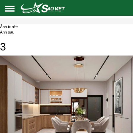
Ảnh trước
Ảnh sau
3