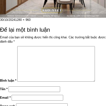
Đăng
Kích
30/10/2024
1280 × 960
vào
cỡ
ngày
đầy
Để lại một bình luận
đủ
Email của bạn sẽ không được hiển thị công khai.
Các trường bắt buộc được
đánh dấu
*
Bình luận
*
Tên
*
Email
*