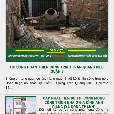
THI CÔNG HOÀN THIỆN CÔNG TRÌNH TRẦN QUANG DIỆU,
QUẬN 3
Thông tin tổng quan dự án: Hạng mục: Thiết kế & Thi công trọn gói /
Hoàn thiện nội thất Địa điểm: Đường Trần Quang Diệu, Phường
14,...
CẬP NHẬT TIẾN ĐỘ THI CÔNG MÓNG
CÔNG TRÌNH NHÀ Ở GIA ĐÌNH ANH
GIANG (XÃ ĐÔNG THẠNH)
Đội ngũ kỹ sư và công nhân của Công Ty