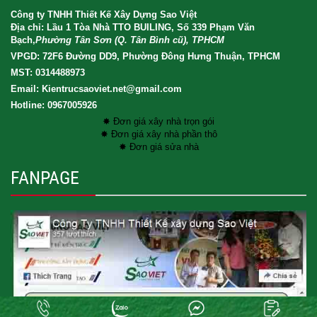
Công ty TNHH Thiết Kế Xây Dựng Sao Việt
Địa chỉ: Lầu 1 Tòa Nhà TTO BUILING, Số 339 Phạm Văn
Bạch,
Phường Tân Sơn (Q. Tân Bình cũ), TPHCM
VPGD: 72F6 Đường DD9, Phường Đông Hưng Thuận, TPHCM
MST: 0314488973
Email: Kientrucsaoviet.net@gmail.com
Hotline: 0967005926
✸ Đơn giá xây nhà trọn gói
✸ Đơn giá xây nhà phần thô
✸ Đơn giá sửa nhà
FANPAGE