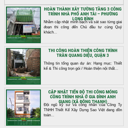
HOÀN THÀNH XÂY TƯỜNG TẦNG 3 CÔNG
TRÌNH NHÀ PHỐ ANH TÀI – PHƯỜNG
LONG BÌNH
Nhằm cập nhật minh bạch và sát sao từng giai
đoạn thi công đến Chủ đầu tư cùng Quý
khách...
THI CÔNG HOÀN THIỆN CÔNG TRÌNH
TRẦN QUANG DIỆU, QUẬN 3
Thông tin tổng quan dự án: Hạng mục: Thiết
kế & Thi công trọn gói / Hoàn thiện nội thất...
CẬP NHẬT TIẾN ĐỘ THI CÔNG MÓNG
CÔNG TRÌNH NHÀ Ở GIA ĐÌNH ANH
GIANG (XÃ ĐÔNG THẠNH)
Đội ngũ kỹ sư và công nhân của Công Ty
TNHH Thiết Kế Xây Dựng Sao Việt đang dồn
toàn...