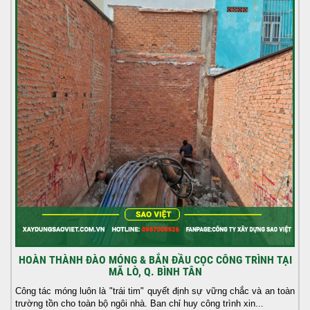
HOÀN THÀNH ĐÀO MÓNG & BẮN ĐẦU CỌC CÔNG TRÌNH TẠI
MÃ LÒ, Q. BÌNH TÂN
Công tác móng luôn là "trái tim" quyết định sự vững chắc và an toàn
trường tồn cho toàn bộ ngôi nhà. Ban chỉ huy công trình xin...