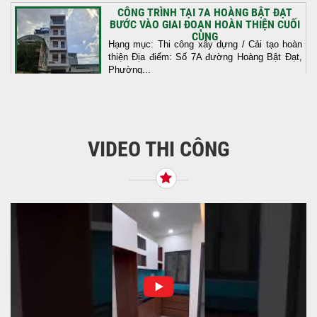
CÔNG TRÌNH TẠI 7A HOÀNG BẬT ĐẠT
BƯỚC VÀO GIAI ĐOẠN HOÀN THIỆN CUỐI
CÙNG
Hạng mục: Thi công xây dựng / Cải tạo hoàn
thiện Địa điểm: Số 7A đường Hoàng Bật Đạt,
Phường...
THI CÔNG SỬA CHỮA VÀ CẢI TẠO CÔNG
TRÌNH TẠI SỐ 8 ĐƯỜNG PHÓ ĐỨC CHÍNH,
BÌNH THẠNH
VIDEO THI CÔNG
THI CÔNG SỬA CHỮA VÀ CẢI TẠO CÔNG
TRÌNH TẠI SỐ 8 ĐƯỜNG PHÓ ĐỨC CHÍNH,
BÌNH THẠNH Hạng mục:...
HOÀN THÀNH ĐỔ BÊ TÔNG SÀN TẦNG 2
– CÔNG TRÌNH NHÀ Ở ANH TÀI (P. LONG
BÌNH)
HOÀN THÀNH ĐỔ BÊ TÔNG SÀN TẦNG 2 –
CÔNG TRÌNH NHÀ Ở ANH TÀI (P. LONG
BÌNH) Hạng mục:...