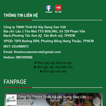
THÔNG TIN LIÊN HỆ
Công ty TNHH Thiết Kế Xây Dựng Sao Việt
Địa chỉ: Lầu 1 Tòa Nhà TTO BUILING, Số 339 Phạm Văn
Bạch,
Phường Tân Sơn (Q. Tân Bình cũ), TPHCM
VPGD: 72F6 Đường DD9, Phường Đông Hưng Thuận, TPHCM
MST: 0314488973
Email: Kientrucsaoviet.net@gmail.com
Hotline: 0967005926
✸ Đơn giá xây nhà trọn gói
✸ Đơn giá xây nhà phần thô
✸ Đơn giá sửa nhà
FANPAGE