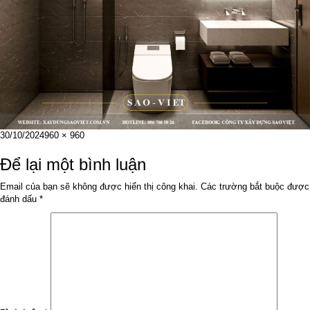
Đăng
Kích
30/10/2024
960 × 960
vào
cỡ
ngày
đầy
Để lại một bình luận
đủ
Email của bạn sẽ không được hiển thị công khai.
Các trường bắt buộc được
đánh dấu
*