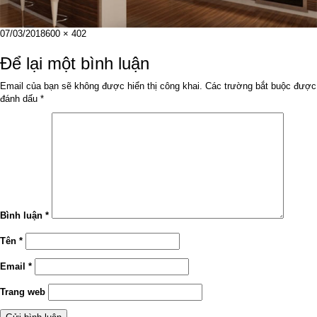
Đăng
Kích
07/03/2018
600 × 402
vào
cỡ
ngày
đầy
Để lại một bình luận
đủ
Email của bạn sẽ không được hiển thị công khai.
Các trường bắt buộc được
đánh dấu
*
Bình luận
*
Tên
*
Email
*
Trang web