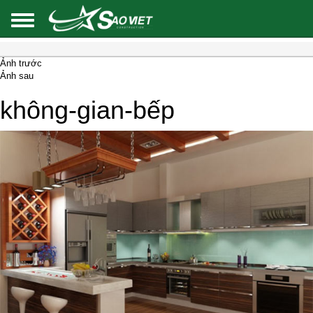
Ảnh trước
Ảnh sau
không-gian-bếp