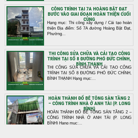
CÔNG TRÌNH TẠI 7A HOÀNG BẬT ĐẠT
BƯỚC VÀO GIAI ĐOẠN HOÀN THIỆN CUỐI
CÙNG
Hạng mục: Thi công xây dựng / Cải tạo hoàn
thiện Địa điểm: Số 7A đường Hoàng Bật Đạt,
Phường...
THI CÔNG SỬA CHỮA VÀ CẢI TẠO CÔNG
TRÌNH TẠI SỐ 8 ĐƯỜNG PHÓ ĐỨC CHÍNH,
BÌNH THẠNH
THI CÔNG SỬA CHỮA VÀ CẢI TẠO CÔNG
TRÌNH TẠI SỐ 8 ĐƯỜNG PHÓ ĐỨC CHÍNH,
BÌNH THẠNH Hạng mục:...
HOÀN THÀNH ĐỔ BÊ TÔNG SÀN TẦNG 2
– CÔNG TRÌNH NHÀ Ở ANH TÀI (P. LONG
BÌNH)
HOÀN THÀNH ĐỔ BÊ TÔNG SÀN TẦNG 2 –
CÔNG TRÌNH NHÀ Ở ANH TÀI (P. LONG
BÌNH) Hạng mục:...