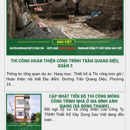
THI CÔNG HOÀN THIỆN CÔNG TRÌNH TRẦN QUANG DIỆU,
QUẬN 3
Thông tin tổng quan dự án: Hạng mục: Thiết kế & Thi công trọn gói /
Hoàn thiện nội thất Địa điểm: Đường Trần Quang Diệu, Phường
14,...
CẬP NHẬT TIẾN ĐỘ THI CÔNG MÓNG
CÔNG TRÌNH NHÀ Ở GIA ĐÌNH ANH
GIANG (XÃ ĐÔNG THẠNH)
Đội ngũ kỹ sư và công nhân của Công Ty
TNHH Thiết Kế Xây Dựng Sao Việt đang dồn
toàn...