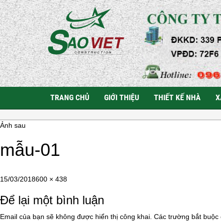
TRANG CHỦ
GIỚI THIỆU
THIẾT KẾ NHÀ
X
Ảnh sau
mẫu-01
Đăng
Kích
15/03/2018
600 × 438
vào
cỡ
Để lại một bình luận
ngày
đầy
đủ
Email của bạn sẽ không được hiển thị công khai.
Các trường bắt buộc