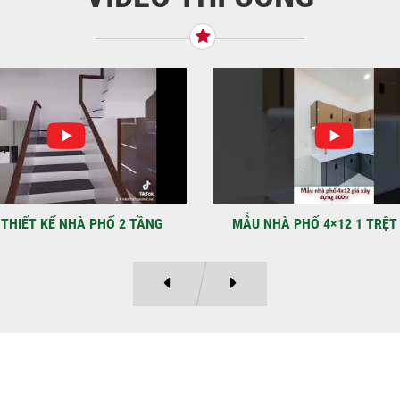
BÌN
Tiế
TNH
NHẬ
LẠ
Địa
Kỳ 
THIẾT KẾ NHÀ PHỐ 2 TẦNG
MẪU NHÀ PHỐ 4×12 1 TRỆT
Ý KIẾN KHÁCH HÀNG