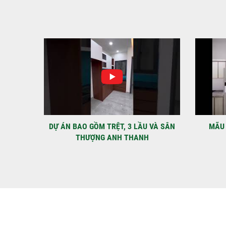
IỆT
DỰ ÁN BAO GỒM TRỆT, 3 LẦU VÀ SÂN
MÃU 
THƯỢNG ANH THANH