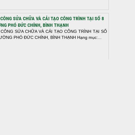
 CÔNG SỬA CHỮA VÀ CẢI TẠO CÔNG TRÌNH TẠI SỐ 8
NG PHÓ ĐỨC CHÍNH, BÌNH THẠNH
 CÔNG SỬA CHỮA VÀ CẢI TẠO CÔNG TRÌNH TẠI SỐ
ƯỜNG PHÓ ĐỨC CHÍNH, BÌNH THẠNH Hạng mục:...
N THÀNH ĐỔ BÊ TÔNG SÀN TẦNG 2 – CÔNG TRÌNH
 Ở ANH TÀI (P. LONG BÌNH)
N THÀNH ĐỔ BÊ TÔNG SÀN TẦNG 2 – CÔNG TRÌNH
 Ở ANH TÀI (P. LONG BÌNH) Hạng mục:...
I CÔNG THI CÔNG TRỌN GÓI NHÀ PHỐ TẠI QUẬN