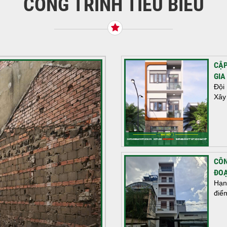
CÔNG TRÌNH TIÊU BIỂU
CẬP
GIA
Đội
Xây
CÔN
ĐOẠ
Hạn
điể