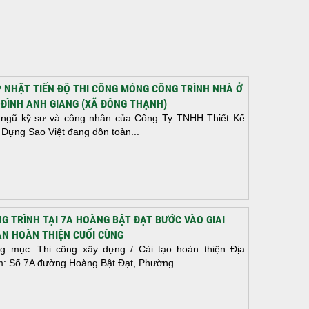
 NHẬT TIẾN ĐỘ THI CÔNG MÓNG CÔNG TRÌNH NHÀ Ở
 ĐÌNH ANH GIANG (XÃ ĐÔNG THẠNH)
 ngũ kỹ sư và công nhân của Công Ty TNHH Thiết Kế
 Dựng Sao Việt đang dồn toàn...
G TRÌNH TẠI 7A HOÀNG BẬT ĐẠT BƯỚC VÀO GIAI
N HOÀN THIỆN CUỐI CÙNG
g mục: Thi công xây dựng / Cải tạo hoàn thiện Địa
m: Số 7A đường Hoàng Bật Đạt, Phường...