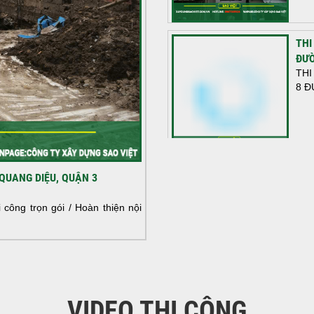
THI
ĐƯỜ
THI
8 Đ
HOÀ
QUANG DIỆU, QUẬN 3
NHÀ
HOÀ
công trọn gói / Hoàn thiện nội
NHÀ
VIDEO THI CÔNG
KHỞ