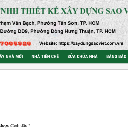
ÂY NHÀ MỚI
NHÀ TIỀN CHẾ
SỬA CHỮA NHÀ
BẢNG BÁO 
 được đánh dấu
*