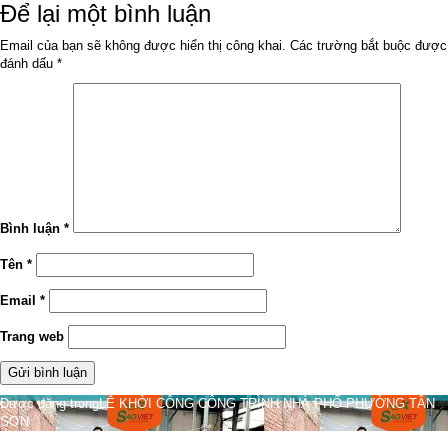
ngày
đầy
Để lại một bình luận
đủ
Email của bạn sẽ không được hiển thị công khai.
Các trường bắt buộc được
đánh dấu
*
Bình luận
*
Tên
*
Email
*
Trang web
Điều
Được đăng trong
LỄ KHỞI CÔNG CÔNG TRÌNH NHÀ PHỐ PHƯỜNG TÂN
SƠN
hướng