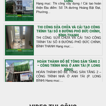
CÙNG
Hạng mục: Thi công xây dựng / Cải tạo hoàn
thiện Địa điểm: Số 7A đường Hoàng Bật Đạt,
Phường...
THI CÔNG SỬA CHỮA VÀ CẢI TẠO CÔNG
TRÌNH TẠI SỐ 8 ĐƯỜNG PHÓ ĐỨC CHÍNH,
BÌNH THẠNH
THI CÔNG SỬA CHỮA VÀ CẢI TẠO CÔNG
TRÌNH TẠI SỐ 8 ĐƯỜNG PHÓ ĐỨC CHÍNH,
BÌNH THẠNH Hạng mục:...
HOÀN THÀNH ĐỔ BÊ TÔNG SÀN TẦNG 2
– CÔNG TRÌNH NHÀ Ở ANH TÀI (P. LONG
BÌNH)
HOÀN THÀNH ĐỔ BÊ TÔNG SÀN TẦNG 2 –
CÔNG TRÌNH NHÀ Ở ANH TÀI (P. LONG
BÌNH) Hạng mục:...
KHỞI CÔNG THI CÔNG TRỌN GÓI NHÀ
PHỐ TẠI QUẬN BÌNH TÂN, TP.HCM