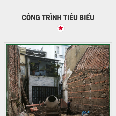
bài
viết
CÔNG TRÌNH TIÊU BIỂU