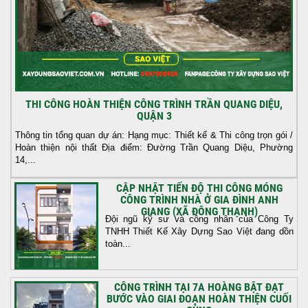
THI CÔNG HOÀN THIỆN CÔNG TRÌNH TRẦN QUANG DIỆU,
QUẬN 3
Thông tin tổng quan dự án: Hạng mục: Thiết kế & Thi công trọn gói /
Hoàn thiện nội thất Địa điểm: Đường Trần Quang Diệu, Phường
14,...
CẬP NHẬT TIẾN ĐỘ THI CÔNG MÓNG
CÔNG TRÌNH NHÀ Ở GIA ĐÌNH ANH
GIANG (XÃ ĐÔNG THẠNH)
Đội ngũ kỹ sư và công nhân của Công Ty
TNHH Thiết Kế Xây Dựng Sao Việt đang dồn
toàn...
CÔNG TRÌNH TẠI 7A HOÀNG BẬT ĐẠT
BƯỚC VÀO GIAI ĐOẠN HOÀN THIỆN CUỐI