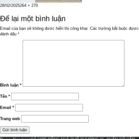
Đăng
Kích
28/02/2025
264 × 270
vào
cỡ
ngày
đầy
Để lại một bình luận
đủ
Email của bạn sẽ không được hiển thị công khai.
Các trường bắt buộc được
đánh dấu
*
Bình luận
*
Tên
*
Email
*
Trang web