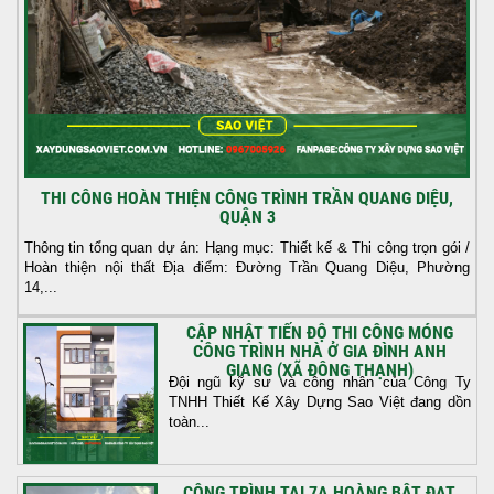
THI CÔNG HOÀN THIỆN CÔNG TRÌNH TRẦN QUANG DIỆU,
QUẬN 3
Thông tin tổng quan dự án: Hạng mục: Thiết kế & Thi công trọn gói /
Hoàn thiện nội thất Địa điểm: Đường Trần Quang Diệu, Phường
14,...
CẬP NHẬT TIẾN ĐỘ THI CÔNG MÓNG
CÔNG TRÌNH NHÀ Ở GIA ĐÌNH ANH
GIANG (XÃ ĐÔNG THẠNH)
Đội ngũ kỹ sư và công nhân của Công Ty
TNHH Thiết Kế Xây Dựng Sao Việt đang dồn
toàn...
CÔNG TRÌNH TẠI 7A HOÀNG BẬT ĐẠT