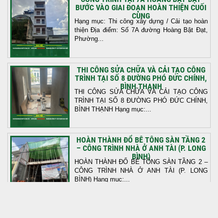
BƯỚC VÀO GIAI ĐOẠN HOÀN THIỆN CUỐI
CÙNG
Hạng mục: Thi công xây dựng / Cải tạo hoàn
thiện Địa điểm: Số 7A đường Hoàng Bật Đạt,
Phường...
THI CÔNG SỬA CHỮA VÀ CẢI TẠO CÔNG
TRÌNH TẠI SỐ 8 ĐƯỜNG PHÓ ĐỨC CHÍNH,
BÌNH THẠNH
THI CÔNG SỬA CHỮA VÀ CẢI TẠO CÔNG
TRÌNH TẠI SỐ 8 ĐƯỜNG PHÓ ĐỨC CHÍNH,
BÌNH THẠNH Hạng mục:...
HOÀN THÀNH ĐỔ BÊ TÔNG SÀN TẦNG 2
– CÔNG TRÌNH NHÀ Ở ANH TÀI (P. LONG
BÌNH)
HOÀN THÀNH ĐỔ BÊ TÔNG SÀN TẦNG 2 –
CÔNG TRÌNH NHÀ Ở ANH TÀI (P. LONG
BÌNH) Hạng mục:...
KHỞI CÔNG THI CÔNG TRỌN GÓI NHÀ