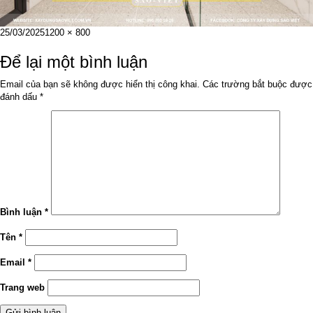
Đăng
Kích
25/03/2025
1200 × 800
vào
cỡ
ngày
đầy
Để lại một bình luận
đủ
Email của bạn sẽ không được hiển thị công khai.
Các trường bắt buộc được
đánh dấu
*
Bình luận
*
Tên
*
Email
*
Trang web