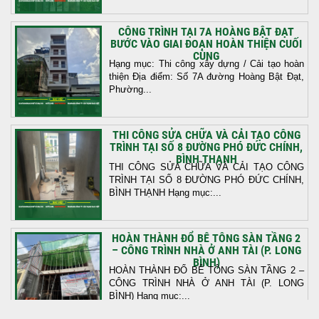
CÔNG TRÌNH TẠI 7A HOÀNG BẬT ĐẠT
BƯỚC VÀO GIAI ĐOẠN HOÀN THIỆN CUỐI
CÙNG
Hạng mục: Thi công xây dựng / Cải tạo hoàn
thiện Địa điểm: Số 7A đường Hoàng Bật Đạt,
Phường...
THI CÔNG SỬA CHỮA VÀ CẢI TẠO CÔNG
TRÌNH TẠI SỐ 8 ĐƯỜNG PHÓ ĐỨC CHÍNH,
BÌNH THẠNH
THI CÔNG SỬA CHỮA VÀ CẢI TẠO CÔNG
TRÌNH TẠI SỐ 8 ĐƯỜNG PHÓ ĐỨC CHÍNH,
BÌNH THẠNH Hạng mục:...
HOÀN THÀNH ĐỔ BÊ TÔNG SÀN TẦNG 2
– CÔNG TRÌNH NHÀ Ở ANH TÀI (P. LONG
BÌNH)
HOÀN THÀNH ĐỔ BÊ TÔNG SÀN TẦNG 2 –
CÔNG TRÌNH NHÀ Ở ANH TÀI (P. LONG
BÌNH) Hạng mục:...