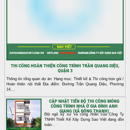
THI CÔNG HOÀN THIỆN CÔNG TRÌNH TRẦN QUANG DIỆU,
QUẬN 3
Thông tin tổng quan dự án: Hạng mục: Thiết kế & Thi công trọn gói /
Hoàn thiện nội thất Địa điểm: Đường Trần Quang Diệu, Phường
14,...
CẬP NHẬT TIẾN ĐỘ THI CÔNG MÓNG
CÔNG TRÌNH NHÀ Ở GIA ĐÌNH ANH
GIANG (XÃ ĐÔNG THẠNH)
Đội ngũ kỹ sư và công nhân của Công Ty
TNHH Thiết Kế Xây Dựng Sao Việt đang dồn
toàn...