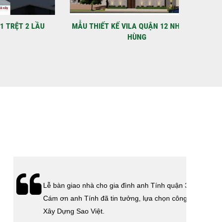
C
 điểm: Đường Lâm Hoành, phường An LạcGia chủ: Anh
Xây Dựng Sao Việt chính thức hoàn tất và...
 2 LẦU
MẪU THIẾT KẾ VILA QUẬN 12 NHÀ ANH
VIDEO N
HÙNG
Lễ bàn giao nhà cho gia đình anh Tính quận 3.
Cám ơn anh Tính đã tin tưởng, lựa chọn công ty
Xây Dựng Sao Việt.