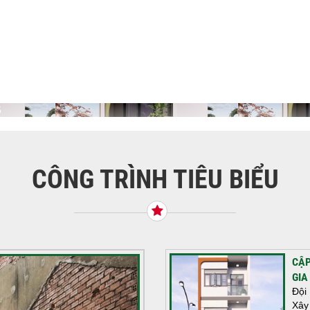
5
CÔNG TRÌNH TIÊU BIỂU
CẬP
GIA
Đội
Xây