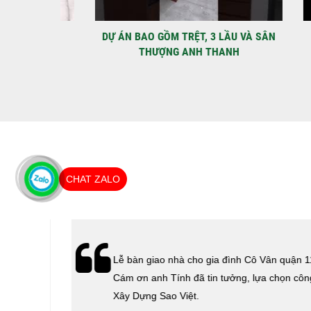
IỆT
DỰ ÁN BAO GỒM TRỆT, 3 LẦU VÀ SÂN
MÃU 
THƯỢNG ANH THANH
CHAT ZALO
hà
Lễ bàn giao nhà cho gia đình Cô Vân quận 11.
Cám ơn
Cám ơn anh Tính đã tin tưởng, lựa chọn công ty
 Sao
Xây Dựng Sao Việt.