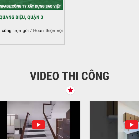
HOÀ
QUANG DIỆU, QUẬN 3
NHÀ
HOÀ
công trọn gói / Hoàn thiện nội
NHÀ
VIDEO THI CÔNG
KHỞ
BÌN
Tiế
TNH
NHẬ