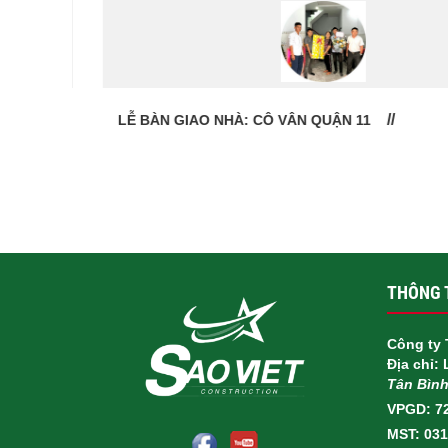
LỄ BÀN GIAO NHÀ: CÔ VÂN QUẬN 11
THÔNG T
Công ty 
Địa chỉ:
Tân Bìn
VPGD: 7
MST: 03