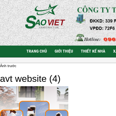
TRANG CHỦ
GIỚI THIỆU
THIẾT KẾ NHÀ
X
Ảnh trước
avt website (4)