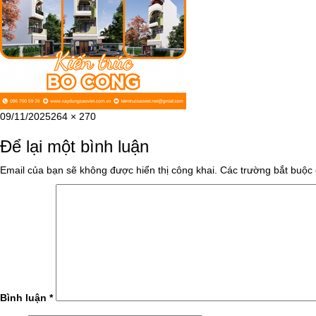
Đăng
Kích
09/11/2025
264 × 270
vào
cỡ
Để lại một bình luận
ngày
đầy
đủ
Email của bạn sẽ không được hiển thị công khai.
Các trường bắt buộc
Bình luận
*