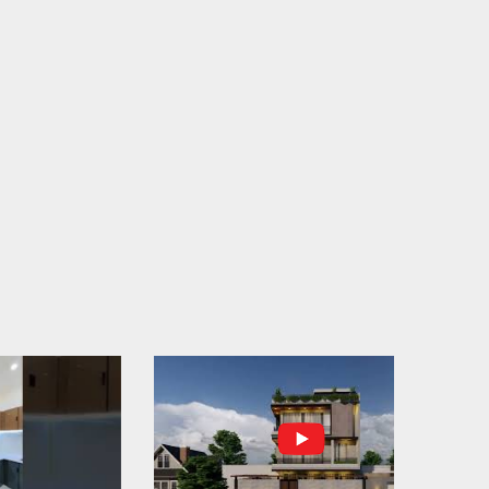
N THÀNH ĐỔ BÊ TÔNG SÀN TẦNG 2 – CÔNG TRÌNH
 Ở ANH TÀI (P. LONG BÌNH)
N THÀNH ĐỔ BÊ TÔNG SÀN TẦNG 2 – CÔNG TRÌNH
 Ở ANH TÀI (P. LONG BÌNH) Hạng mục:...
I CÔNG THI CÔNG TRỌN GÓI NHÀ PHỐ TẠI QUẬN
H TÂN, TP.HCM
p nối sự tin tưởng từ quý khách hàng, vừa qua Công Ty
H Thiết Kế Xây Dựng Sao Việt...
N CHÌA KHÓA – TRAO TỔ ẤM MỚI TẠI PHƯỜNG AN