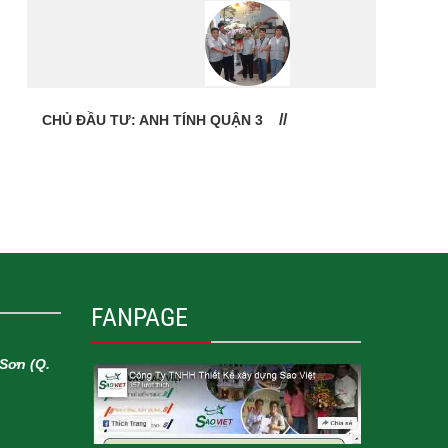
CHỦ ĐẦU TƯ: ANH TÍNH QUẬN 3
CHỦ
FANPAGE
Sơn (Q.