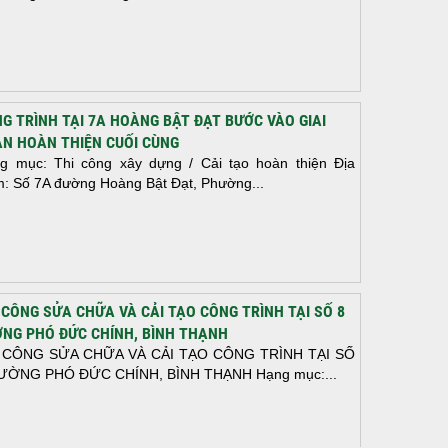
G TRÌNH TẠI 7A HOÀNG BẬT ĐẠT BƯỚC VÀO GIAI
N HOÀN THIỆN CUỐI CÙNG
g mục: Thi công xây dựng / Cải tạo hoàn thiện Địa
m: Số 7A đường Hoàng Bật Đạt, Phường...
 CÔNG SỬA CHỮA VÀ CẢI TẠO CÔNG TRÌNH TẠI SỐ 8
NG PHÓ ĐỨC CHÍNH, BÌNH THẠNH
 CÔNG SỬA CHỮA VÀ CẢI TẠO CÔNG TRÌNH TẠI SỐ
ƯỜNG PHÓ ĐỨC CHÍNH, BÌNH THẠNH Hạng mục:...