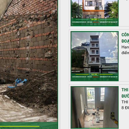
CÔN
ĐOẠ
Hạn
điể
THI
ĐƯỜ
THI
8 Đ