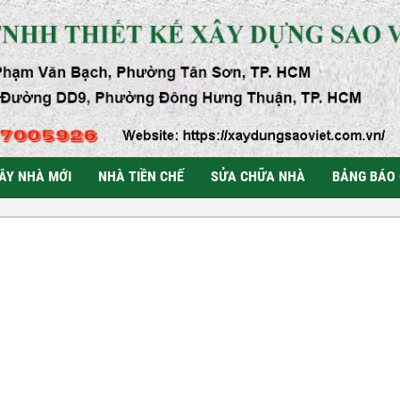
ÂY NHÀ MỚI
NHÀ TIỀN CHẾ
SỬA CHỮA NHÀ
BẢNG BÁO 