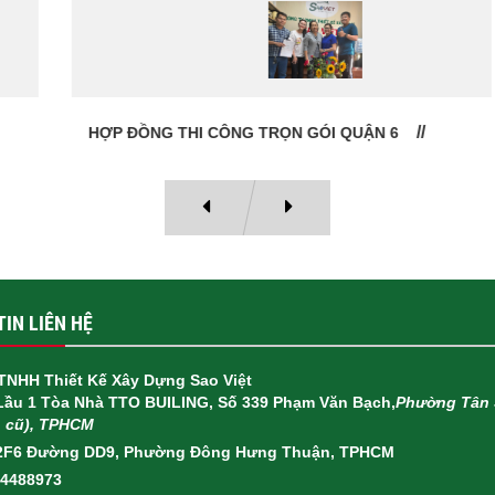
HỢP ĐỒNG THI CÔNG TRỌN GÓI QUẬN 6
IN LIÊN HỆ
TNHH Thiết Kế Xây Dựng Sao Việt
 Lầu 1 Tòa Nhà TTO BUILING, Số 339 Phạm Văn Bạch,
Phường Tân 
h cũ), TPHCM
2F6 Đường DD9, Phường Đông Hưng Thuận, TPHCM
14488973