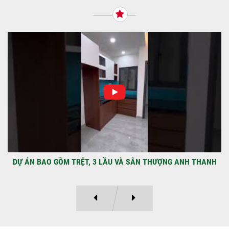
qua Công Ty TNHH Thiết Kế Xây Dựng Sao
Việt...
NHẬN CHÌA KHÓA – TRAO TỔ ẤM MỚI
TẠI PHƯỜNG AN LẠC
Địa điểm: Đường Lâm Hoành, phường An
LạcGia chủ: Anh Kỳ Xây Dựng Sao Việt chính
thức hoàn tất và...
DỰ ÁN BAO GỒM TRỆT, 3 LẦU VÀ SÂN THƯỢNG ANH THANH