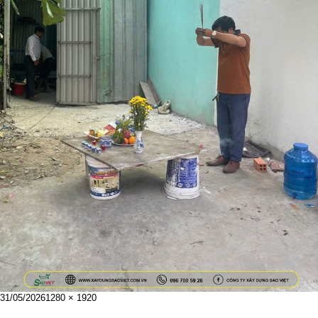
Đăng
Kích
31/05/2026
1280 × 1920
vào
cỡ