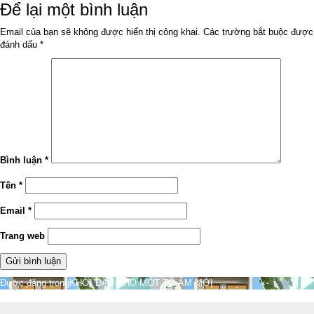
ngày
đầy
Để lại một bình luận
đủ
Email của bạn sẽ không được hiển thị công khai.
Các trường bắt buộc được
đánh dấu
*
Bình luận
*
Tên
*
Email
*
Trang web
Điều
Được đăng trong
KHỞI ĐẦU CHO MỘT TỔ ẤM MỚI
hướng