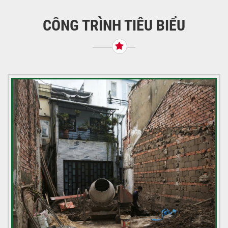
bài
viết
CÔNG TRÌNH TIÊU BIỂU