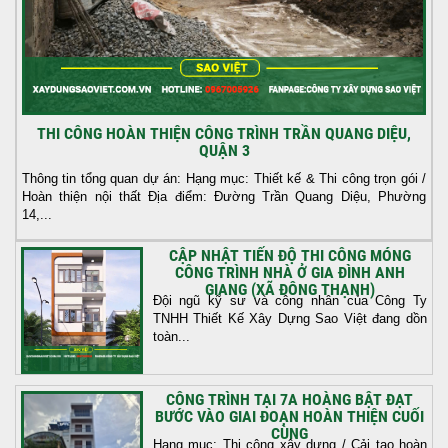
THI CÔNG HOÀN THIỆN CÔNG TRÌNH TRẦN QUANG DIỆU,
QUẬN 3
Thông tin tổng quan dự án: Hạng mục: Thiết kế & Thi công trọn gói /
Hoàn thiện nội thất Địa điểm: Đường Trần Quang Diệu, Phường
14,...
CẬP NHẬT TIẾN ĐỘ THI CÔNG MÓNG
CÔNG TRÌNH NHÀ Ở GIA ĐÌNH ANH
GIANG (XÃ ĐÔNG THẠNH)
Đội ngũ kỹ sư và công nhân của Công Ty
TNHH Thiết Kế Xây Dựng Sao Việt đang dồn
toàn...
CÔNG TRÌNH TẠI 7A HOÀNG BẬT ĐẠT
BƯỚC VÀO GIAI ĐOẠN HOÀN THIỆN CUỐI
CÙNG
Hạng mục: Thi công xây dựng / Cải tạo hoàn