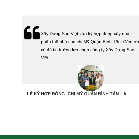
hà
Lễ bàn giao nhà cho gia đình Cô Vân quận 11.
Cám ơn
Cám ơn anh Tính đã tin tưởng, lựa chọn công ty
 Sao
Xây Dựng Sao Việt.
LỄ BÀN GIAO NHÀ: CÔ VÂN QUẬN 11