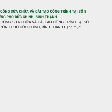
 CÔNG SỬA CHỮA VÀ CẢI TẠO CÔNG TRÌNH TẠI SỐ 8
NG PHÓ ĐỨC CHÍNH, BÌNH THẠNH
 CÔNG SỬA CHỮA VÀ CẢI TẠO CÔNG TRÌNH TẠI SỐ
ƯỜNG PHÓ ĐỨC CHÍNH, BÌNH THẠNH Hạng mục:...
N THÀNH ĐỔ BÊ TÔNG SÀN TẦNG 2 – CÔNG TRÌNH
 Ở ANH TÀI (P. LONG BÌNH)
N THÀNH ĐỔ BÊ TÔNG SÀN TẦNG 2 – CÔNG TRÌNH
 Ở ANH TÀI (P. LONG BÌNH) Hạng mục:...
I CÔNG THI CÔNG TRỌN GÓI NHÀ PHỐ TẠI QUẬN
H TÂN, TP.HCM