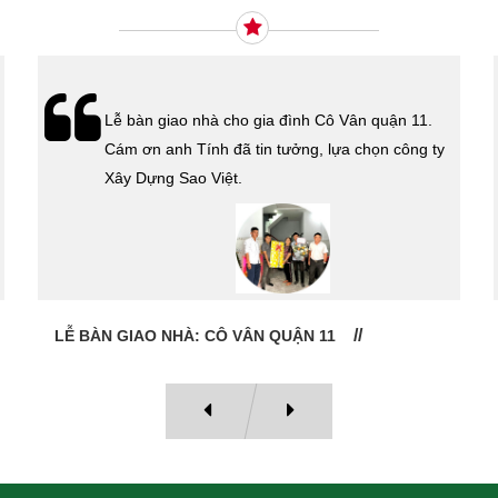
Xây Dựng Sao Việt vừa ký hợp đồng xây dựng
nhà cho cô Kim Thanh Quận 6. Cám ơn cô đã tin
tưởng lựa chọn công ty Xây Dựng Sao Việt.
HỢP ĐỒNG THI CÔNG TRỌN GÓI QUẬN 6