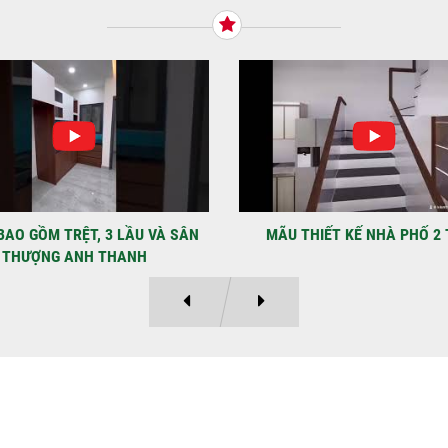
Tiế
TNH
NHẬ
LẠ
Địa
Kỳ 
THIẾT KẾ NHÀ PHỐ 2 TẦNG
MẪU NHÀ PHỐ 4×12 1 TRỆT
Ý KIẾN KHÁCH HÀNG