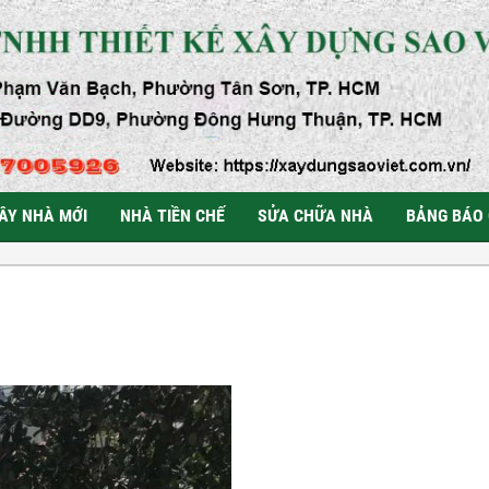
ÂY NHÀ MỚI
NHÀ TIỀN CHẾ
SỬA CHỮA NHÀ
BẢNG BÁO 