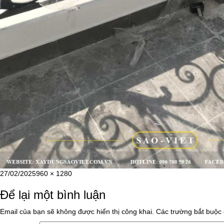
Đăng
Kích
27/02/2025
960 × 1280
vào
cỡ
Để lại một bình luận
ngày
đầy
đủ
Email của bạn sẽ không được hiển thị công khai.
Các trường bắt buộc