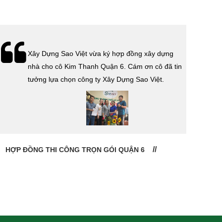
Lễ bàn giao nhà cho gia đình anh Tính quận 3.
Cám ơn anh Tính đã tin tưởng, lựa chọn công ty
Xây Dựng Sao Việt.
CHỦ ĐẦU TƯ: ANH TÍNH QUẬN 3
CHỦ