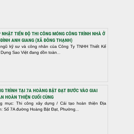
 NHẬT TIẾN ĐỘ THI CÔNG MÓNG CÔNG TRÌNH NHÀ Ở
 ĐÌNH ANH GIANG (XÃ ĐÔNG THẠNH)
 ngũ kỹ sư và công nhân của Công Ty TNHH Thiết Kế
 Dựng Sao Việt đang dồn toàn...
G TRÌNH TẠI 7A HOÀNG BẬT ĐẠT BƯỚC VÀO GIAI
N HOÀN THIỆN CUỐI CÙNG
g mục: Thi công xây dựng / Cải tạo hoàn thiện Địa
m: Số 7A đường Hoàng Bật Đạt, Phường...