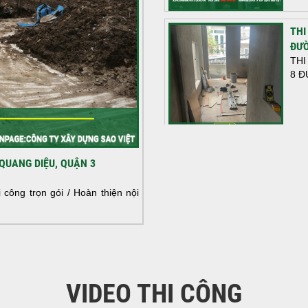
THI
ĐƯỜ
THI
8 Đ
HOÀ
QUANG DIỆU, QUẬN 3
NHÀ
HOÀ
công trọn gói / Hoàn thiện nội
NHÀ
VIDEO THI CÔNG
KHỞ
BÌN