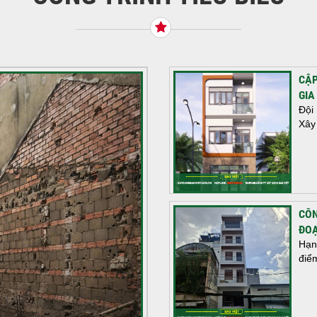
CẬP
GIA
Đội
Xây
CÔN
ĐOẠ
Hạn
điể