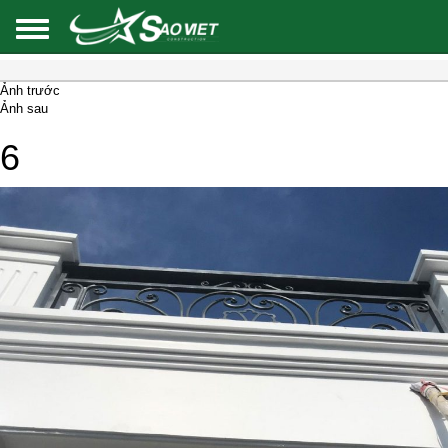
Ảnh trước
Ảnh sau
6