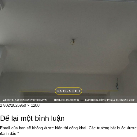
Đăng
Kích
27/02/2025
960 × 1280
vào
cỡ
ngày
đầy
Để lại một bình luận
đủ
Email của bạn sẽ không được hiển thị công khai.
Các trường bắt buộc được
đánh dấu
*