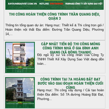
THI CÔNG HOÀN THIỆN CÔNG TRÌNH TRẦN QUANG DIỆU,
QUẬN 3
Thông tin tổng quan dự án: Hạng mục: Thiết kế & Thi công trọn gói /
Hoàn thiện nội thất Địa điểm: Đường Trần Quang Diệu, Phường
14,...
CẬP NHẬT TIẾN ĐỘ THI CÔNG MÓNG
CÔNG TRÌNH NHÀ Ở GIA ĐÌNH ANH
GIANG (XÃ ĐÔNG THẠNH)
Đội ngũ kỹ sư và công nhân của Công Ty
TNHH Thiết Kế Xây Dựng Sao Việt đang dồn
toàn...
CÔNG TRÌNH TẠI 7A HOÀNG BẬT ĐẠT
BƯỚC VÀO GIAI ĐOẠN HOÀN THIỆN CUỐI
CÙNG
Hạng mục: Thi công xây dựng / Cải tạo hoàn
thiện Địa điểm: Số 7A đường Hoàng Bật Đạt,
Phường...