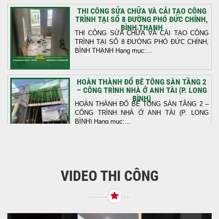
THI CÔNG SỬA CHỮA VÀ CẢI TẠO CÔNG
TRÌNH TẠI SỐ 8 ĐƯỜNG PHÓ ĐỨC CHÍNH,
BÌNH THẠNH
THI CÔNG SỬA CHỮA VÀ CẢI TẠO CÔNG
TRÌNH TẠI SỐ 8 ĐƯỜNG PHÓ ĐỨC CHÍNH,
BÌNH THẠNH Hạng mục:...
HOÀN THÀNH ĐỔ BÊ TÔNG SÀN TẦNG 2
– CÔNG TRÌNH NHÀ Ở ANH TÀI (P. LONG
BÌNH)
HOÀN THÀNH ĐỔ BÊ TÔNG SÀN TẦNG 2 –
CÔNG TRÌNH NHÀ Ở ANH TÀI (P. LONG
BÌNH) Hạng mục:...
KHỞI CÔNG THI CÔNG TRỌN GÓI NHÀ
PHỐ TẠI QUẬN BÌNH TÂN, TP.HCM
VIDEO THI CÔNG
Tiếp nối sự tin tưởng từ quý khách hàng, vừa
qua Công Ty TNHH Thiết Kế Xây Dựng Sao
Việt...