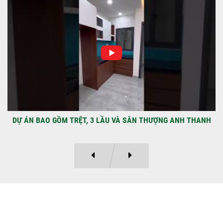
NHẬN CHÌA KHÓA – TRAO TỔ ẤM MỚI
TẠI PHƯỜNG AN LẠC
Địa điểm: Đường Lâm Hoành, phường An
LạcGia chủ: Anh Kỳ Xây Dựng Sao Việt chính
thức hoàn tất và...
DỰ ÁN BAO GỒM TRỆT, 3 LẦU VÀ SÂN THƯỢNG ANH THANH
Ý KIẾN KHÁCH HÀNG