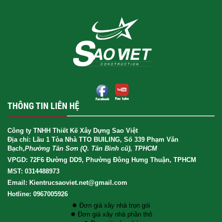
THÔNG TIN LIÊN HỆ
Công ty TNHH Thiết Kế Xây Dựng Sao Việt
Địa chỉ: Lầu 1 Tòa Nhà TTO BUILING, Số 339 Phạm Văn
Bạch,
Phường Tân Sơn (Q. Tân Bình cũ), TPHCM
VPGD: 72F6 Đường DD9, Phường Đông Hưng Thuận, TPHCM
MST: 0314488973
Email: Kientrucsaoviet.net@gmail.com
Hotline: 0967005926
✸ Đơn giá xây nhà trọn gói
✸ Đơn giá xây nhà phần thô