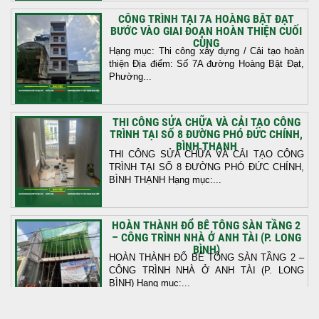
CÔNG TRÌNH TẠI 7A HOÀNG BẬT ĐẠT
BƯỚC VÀO GIAI ĐOẠN HOÀN THIỆN CUỐI
CÙNG
Hạng mục: Thi công xây dựng / Cải tạo hoàn
thiện Địa điểm: Số 7A đường Hoàng Bật Đạt,
Phường...
THI CÔNG SỬA CHỮA VÀ CẢI TẠO CÔNG
TRÌNH TẠI SỐ 8 ĐƯỜNG PHÓ ĐỨC CHÍNH,
BÌNH THẠNH
THI CÔNG SỬA CHỮA VÀ CẢI TẠO CÔNG
TRÌNH TẠI SỐ 8 ĐƯỜNG PHÓ ĐỨC CHÍNH,
BÌNH THẠNH Hạng mục:...
HOÀN THÀNH ĐỔ BÊ TÔNG SÀN TẦNG 2
– CÔNG TRÌNH NHÀ Ở ANH TÀI (P. LONG
BÌNH)
HOÀN THÀNH ĐỔ BÊ TÔNG SÀN TẦNG 2 –
CÔNG TRÌNH NHÀ Ở ANH TÀI (P. LONG
BÌNH) Hạng mục:...