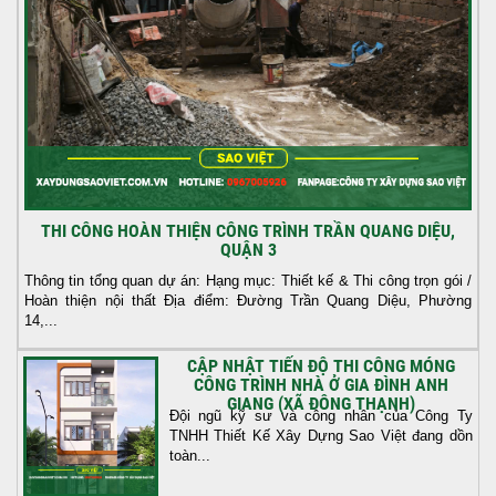
THI CÔNG HOÀN THIỆN CÔNG TRÌNH TRẦN QUANG DIỆU,
QUẬN 3
Thông tin tổng quan dự án: Hạng mục: Thiết kế & Thi công trọn gói /
Hoàn thiện nội thất Địa điểm: Đường Trần Quang Diệu, Phường
14,...
CẬP NHẬT TIẾN ĐỘ THI CÔNG MÓNG
CÔNG TRÌNH NHÀ Ở GIA ĐÌNH ANH
GIANG (XÃ ĐÔNG THẠNH)
Đội ngũ kỹ sư và công nhân của Công Ty
TNHH Thiết Kế Xây Dựng Sao Việt đang dồn
toàn...