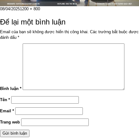
Đăng
Kích
08/04/2025
1200 × 800
vào
cỡ
ngày
đầy
Để lại một bình luận
đủ
Email của bạn sẽ không được hiển thị công khai.
Các trường bắt buộc được
đánh dấu
*
Bình luận
*
Tên
*
Email
*
Trang web