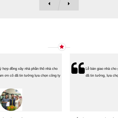
Ý KIẾN KHÁCH HÀNG
Lễ bàn giao nhà cho gia đình Cô Vân quận 11. Cám ơn anh Tính
đã tin tưởng, lựa chọn công ty Xây Dựng Sao Việt.