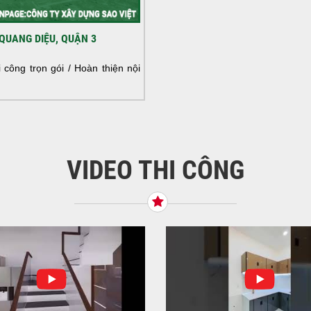
HOÀ
QUANG DIỆU, QUẬN 3
NHÀ
HOÀ
công trọn gói / Hoàn thiện nội
NHÀ
VIDEO THI CÔNG
KHỞ
BÌN
Tiế
TNH
NHẬ