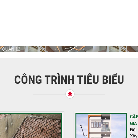
I QUẬN 12
CÔNG TRÌNH TIÊU BIỂU
CẬP
GIA
Đội
Xây