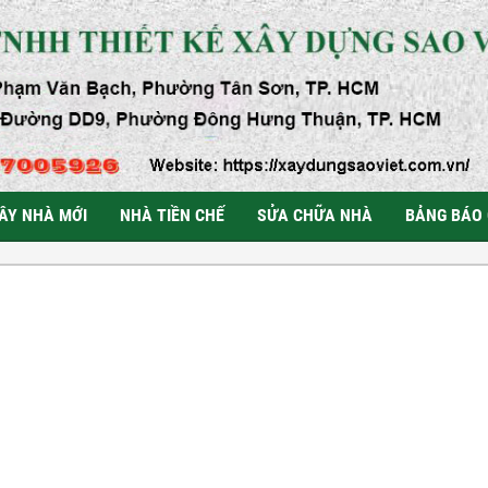
ÂY NHÀ MỚI
NHÀ TIỀN CHẾ
SỬA CHỮA NHÀ
BẢNG BÁO 