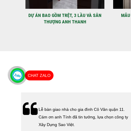
IỆT
DỰ ÁN BAO GỒM TRỆT, 3 LẦU VÀ SÂN
MÃU 
THƯỢNG ANH THANH
CHAT ZALO
hà
Lễ bàn giao nhà cho gia đình Cô Vân quận 11.
Cám ơn
Cám ơn anh Tính đã tin tưởng, lựa chọn công ty
 Sao
Xây Dựng Sao Việt.