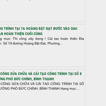
G TRÌNH TẠI 7A HOÀNG BẬT ĐẠT BƯỚC VÀO GIAI
N HOÀN THIỆN CUỐI CÙNG
g mục: Thi công xây dựng / Cải tạo hoàn thiện Địa
m: Số 7A đường Hoàng Bật Đạt, Phường...
 CÔNG SỬA CHỮA VÀ CẢI TẠO CÔNG TRÌNH TẠI SỐ 8
NG PHÓ ĐỨC CHÍNH, BÌNH THẠNH
 CÔNG SỬA CHỮA VÀ CẢI TẠO CÔNG TRÌNH TẠI SỐ
ƯỜNG PHÓ ĐỨC CHÍNH, BÌNH THẠNH Hạng mục:...