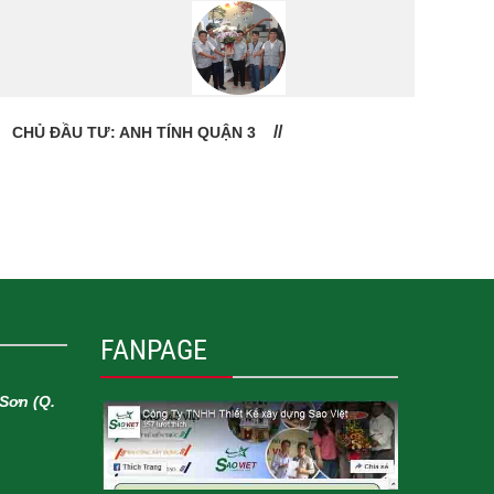
CHỦ ĐẦU TƯ: ANH TÍNH QUẬN 3
CHỦ
FANPAGE
Sơn (Q.