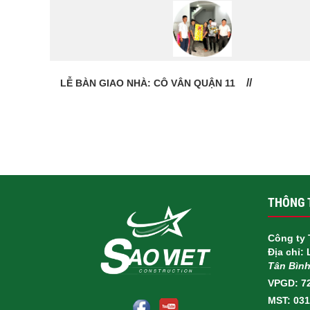
LỄ BÀN GIAO NHÀ: CÔ VÂN QUẬN 11
THÔNG T
Công ty 
Địa chỉ:
Tân Bìn
VPGD: 7
MST: 03