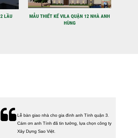
C
 điểm: Đường Lâm Hoành, phường An LạcGia chủ: Anh
Xây Dựng Sao Việt chính thức hoàn tất và...
 2 LẦU
MẪU THIẾT KẾ VILA QUẬN 12 NHÀ ANH
VIDEO N
HÙNG
Lễ bàn giao nhà cho gia đình anh Tính quận 3.
Cám ơn anh Tính đã tin tưởng, lựa chọn công ty
Xây Dựng Sao Việt.