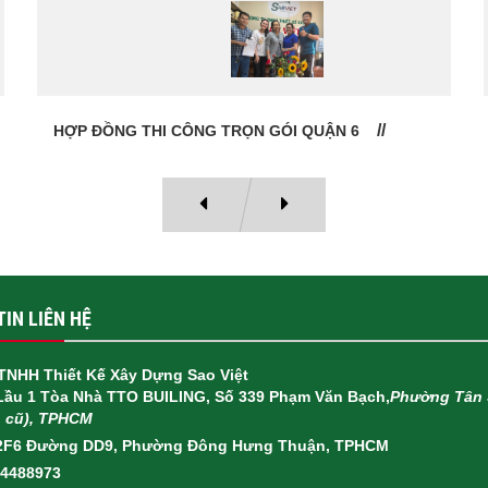
HỢP ĐỒNG THI CÔNG TRỌN GÓI QUẬN 6
IN LIÊN HỆ
TNHH Thiết Kế Xây Dựng Sao Việt
 Lầu 1 Tòa Nhà TTO BUILING, Số 339 Phạm Văn Bạch,
Phường Tân 
h cũ), TPHCM
2F6 Đường DD9, Phường Đông Hưng Thuận, TPHCM
14488973