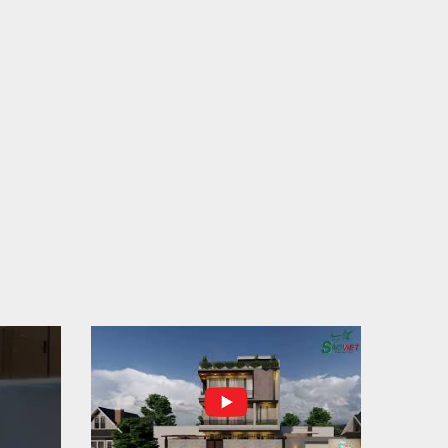
N THÀNH ĐỔ BÊ TÔNG SÀN TẦNG 2 – CÔNG TRÌNH
 Ở ANH TÀI (P. LONG BÌNH)
N THÀNH ĐỔ BÊ TÔNG SÀN TẦNG 2 – CÔNG TRÌNH
 Ở ANH TÀI (P. LONG BÌNH) Hạng mục:...
I CÔNG THI CÔNG TRỌN GÓI NHÀ PHỐ TẠI QUẬN
H TÂN, TP.HCM
p nối sự tin tưởng từ quý khách hàng, vừa qua Công Ty
H Thiết Kế Xây Dựng Sao Việt...
N CHÌA KHÓA – TRAO TỔ ẤM MỚI TẠI PHƯỜNG AN