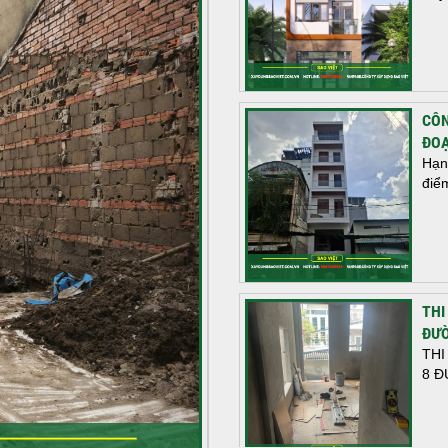
CÔN
ĐOẠ
Hạn
điể
THI
ĐƯỜ
THI
8 Đ