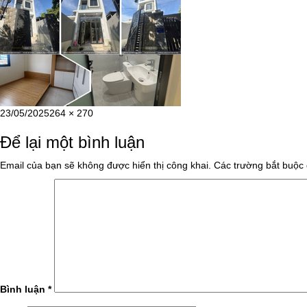
Đăng
Kích
23/05/2025
264 × 270
vào
cỡ
Để lại một bình luận
ngày
đầy
đủ
Email của bạn sẽ không được hiển thị công khai.
Các trường bắt buộc
Bình luận
*