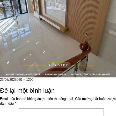
Đăng
Kích
23/05/2025
960 × 1200
vào
cỡ
ngày
đầy
Để lại một bình luận
đủ
Email của bạn sẽ không được hiển thị công khai.
Các trường bắt buộc được
đánh dấu
*