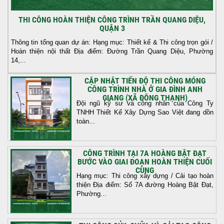
THI CÔNG HOÀN THIỆN CÔNG TRÌNH TRẦN QUANG DIỆU,
QUẬN 3
Thông tin tổng quan dự án: Hạng mục: Thiết kế & Thi công trọn gói /
Hoàn thiện nội thất Địa điểm: Đường Trần Quang Diệu, Phường
14,...
CẬP NHẬT TIẾN ĐỘ THI CÔNG MÓNG
CÔNG TRÌNH NHÀ Ở GIA ĐÌNH ANH
GIANG (XÃ ĐÔNG THẠNH)
Đội ngũ kỹ sư và công nhân của Công Ty
TNHH Thiết Kế Xây Dựng Sao Việt đang dồn
toàn...
CÔNG TRÌNH TẠI 7A HOÀNG BẬT ĐẠT
BƯỚC VÀO GIAI ĐOẠN HOÀN THIỆN CUỐI
CÙNG
Hạng mục: Thi công xây dựng / Cải tạo hoàn
thiện Địa điểm: Số 7A đường Hoàng Bật Đạt,
Phường...