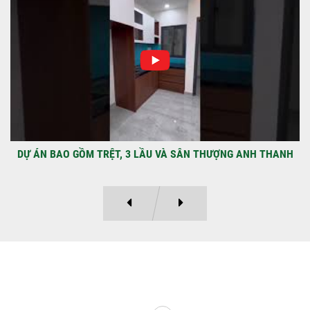
TẠI PHƯỜNG AN LẠC
Địa điểm: Đường Lâm Hoành, phường An
LạcGia chủ: Anh Kỳ Xây Dựng Sao Việt chính
thức hoàn tất và...
DỰ ÁN BAO GỒM TRỆT, 3 LẦU VÀ SÂN THƯỢNG ANH THANH
Ý KIẾN KHÁCH HÀNG