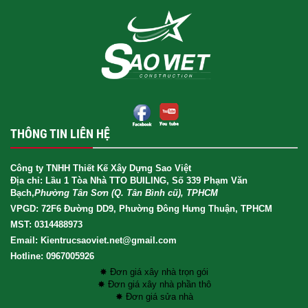
THÔNG TIN LIÊN HỆ
Công ty TNHH Thiết Kế Xây Dựng Sao Việt
Địa chỉ: Lầu 1 Tòa Nhà TTO BUILING, Số 339 Phạm Văn
Bạch,
Phường Tân Sơn (Q. Tân Bình cũ), TPHCM
VPGD: 72F6 Đường DD9, Phường Đông Hưng Thuận, TPHCM
MST: 0314488973
Email: Kientrucsaoviet.net@gmail.com
Hotline: 0967005926
✸ Đơn giá xây nhà trọn gói
✸ Đơn giá xây nhà phần thô
✸ Đơn giá sửa nhà