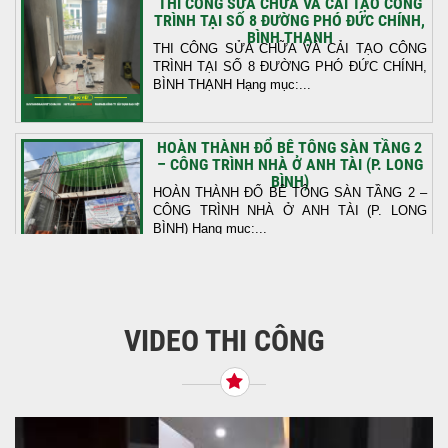
THI CÔNG SỬA CHỮA VÀ CẢI TẠO CÔNG
TRÌNH TẠI SỐ 8 ĐƯỜNG PHÓ ĐỨC CHÍNH,
BÌNH THẠNH
THI CÔNG SỬA CHỮA VÀ CẢI TẠO CÔNG
TRÌNH TẠI SỐ 8 ĐƯỜNG PHÓ ĐỨC CHÍNH,
BÌNH THẠNH Hạng mục:...
HOÀN THÀNH ĐỔ BÊ TÔNG SÀN TẦNG 2
– CÔNG TRÌNH NHÀ Ở ANH TÀI (P. LONG
BÌNH)
HOÀN THÀNH ĐỔ BÊ TÔNG SÀN TẦNG 2 –
CÔNG TRÌNH NHÀ Ở ANH TÀI (P. LONG
BÌNH) Hạng mục:...
KHỞI CÔNG THI CÔNG TRỌN GÓI NHÀ
PHỐ TẠI QUẬN BÌNH TÂN, TP.HCM
VIDEO THI CÔNG
Tiếp nối sự tin tưởng từ quý khách hàng, vừa
qua Công Ty TNHH Thiết Kế Xây Dựng Sao
Việt...
NHẬN CHÌA KHÓA – TRAO TỔ ẤM MỚI