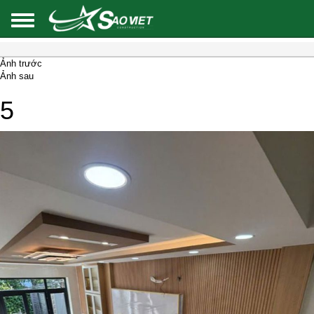
Ảnh trước
Ảnh sau
5