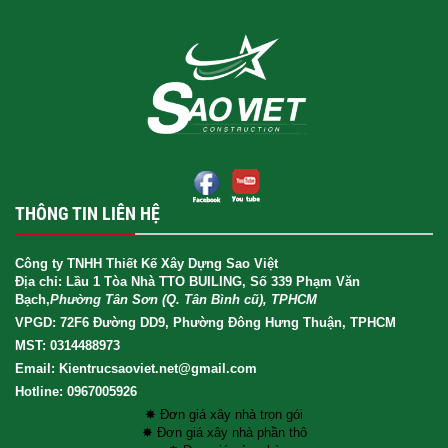
THÔNG TIN LIÊN HỆ
Công ty TNHH Thiết Kế Xây Dựng Sao Việt
Địa chỉ: Lầu 1 Tòa Nhà TTO BUILING, Số 339 Phạm Văn
Bạch,
Phường Tân Sơn (Q. Tân Bình cũ), TPHCM
VPGD: 72F6 Đường DD9, Phường Đông Hưng Thuận, TPHCM
MST: 0314488973
Email: Kientrucsaoviet.net@gmail.com
Hotline: 0967005926
✸ Đơn giá xây nhà trọn gói
✸ Đơn giá xây nhà phần thô