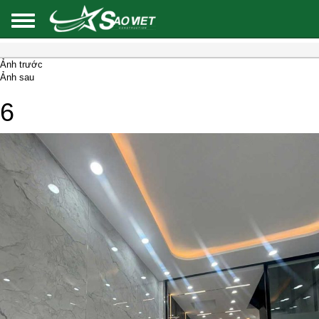
Ảnh trước
Ảnh sau
6