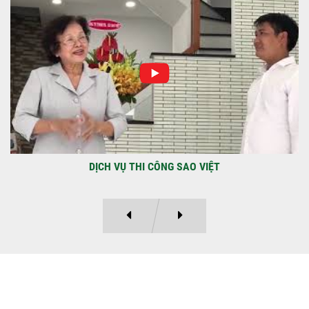
NHẬN CHÌA KHÓA – TRAO TỔ ẤM MỚI
TẠI PHƯỜNG AN LẠC
Địa điểm: Đường Lâm Hoành, phường An
LạcGia chủ: Anh Kỳ Xây Dựng Sao Việt chính
thức hoàn tất và...
DỰ ÁN BAO GỒM TRỆT, 3 LẦU VÀ SÂN THƯỢNG ANH THANH
Ý KIẾN KHÁCH HÀNG