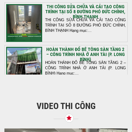
THI CÔNG SỬA CHỮA VÀ CẢI TẠO CÔNG
TRÌNH TẠI SỐ 8 ĐƯỜNG PHÓ ĐỨC CHÍNH,
BÌNH THẠNH
THI CÔNG SỬA CHỮA VÀ CẢI TẠO CÔNG
TRÌNH TẠI SỐ 8 ĐƯỜNG PHÓ ĐỨC CHÍNH,
BÌNH THẠNH Hạng mục:...
HOÀN THÀNH ĐỔ BÊ TÔNG SÀN TẦNG 2
– CÔNG TRÌNH NHÀ Ở ANH TÀI (P. LONG
BÌNH)
HOÀN THÀNH ĐỔ BÊ TÔNG SÀN TẦNG 2 –
CÔNG TRÌNH NHÀ Ở ANH TÀI (P. LONG
BÌNH) Hạng mục:...
KHỞI CÔNG THI CÔNG TRỌN GÓI NHÀ
PHỐ TẠI QUẬN BÌNH TÂN, TP.HCM
VIDEO THI CÔNG
Tiếp nối sự tin tưởng từ quý khách hàng, vừa
qua Công Ty TNHH Thiết Kế Xây Dựng Sao
Việt...