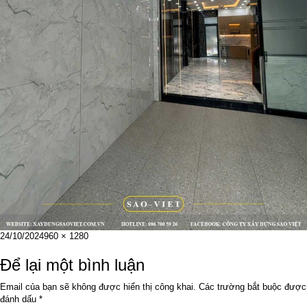
Đăng
Kích
24/10/2024
960 × 1280
vào
cỡ
ngày
đầy
Để lại một bình luận
đủ
Email của bạn sẽ không được hiển thị công khai.
Các trường bắt buộc được
đánh dấu
*