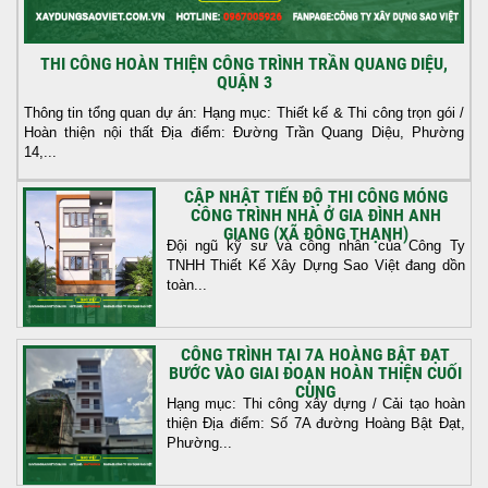
THI CÔNG HOÀN THIỆN CÔNG TRÌNH TRẦN QUANG DIỆU,
QUẬN 3
Thông tin tổng quan dự án: Hạng mục: Thiết kế & Thi công trọn gói /
Hoàn thiện nội thất Địa điểm: Đường Trần Quang Diệu, Phường
14,...
CẬP NHẬT TIẾN ĐỘ THI CÔNG MÓNG
CÔNG TRÌNH NHÀ Ở GIA ĐÌNH ANH
GIANG (XÃ ĐÔNG THẠNH)
Đội ngũ kỹ sư và công nhân của Công Ty
TNHH Thiết Kế Xây Dựng Sao Việt đang dồn
toàn...
CÔNG TRÌNH TẠI 7A HOÀNG BẬT ĐẠT
BƯỚC VÀO GIAI ĐOẠN HOÀN THIỆN CUỐI
CÙNG
Hạng mục: Thi công xây dựng / Cải tạo hoàn
thiện Địa điểm: Số 7A đường Hoàng Bật Đạt,
Phường...