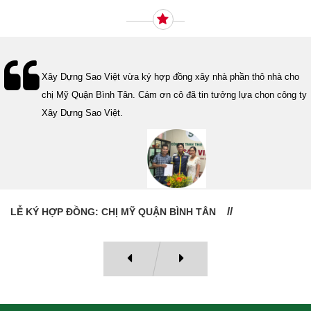
Lễ bàn giao nhà cho gia đình Cô Vân quận 11. Cám ơn anh Tính
đã tin tưởng, lựa chọn công ty Xây Dựng Sao Việt.
LỄ BÀN GIAO NHÀ: CÔ VÂN QUẬN 11